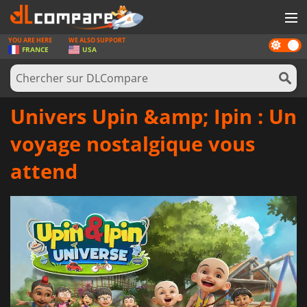
YOU ARE HERE
WE ALSO SUPPORT
Dark
JEUX
FRANCE
USA
mode
CARTES PRÉPAYÉES
LOGICIELS
Univers Upin &amp; Ipin : Un
CONCOURS
voyage nostalgique vous
MATÉRIEL
attend
NEWS
SE CONNECTER OU S'INSCRIRE