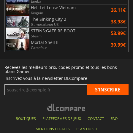
Eneba
Hell Let Loose Vietnam
26.11€
Kinguin
The Sinking City 2
38.98€
Gamesplanet US
STEINS;GATE RE BOOT
53.99€
Steam
Mortal Shell II
39.99€
Carrefour
Recevez les meilleurs prix, codes promo et tous les bons
plans Gamer
Inscrivez vous à la newsletter DLCompare
BOUTIQUES
PLATEFORMES DE JEUX
CONTACT
FAQ
MENTIONS LEGALES
PLAN DU SITE