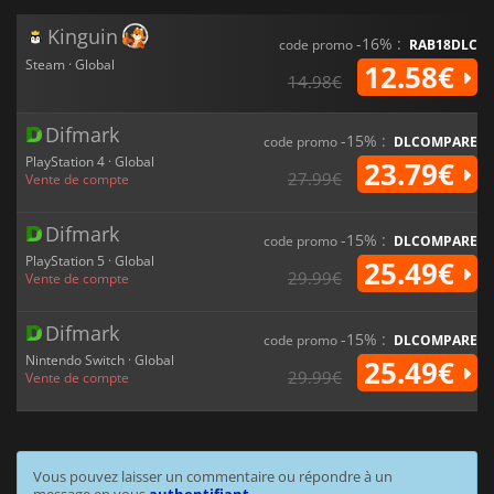
Kinguin
-16% :
code promo
RAB18DLC
Steam · Global
12.58€
14.98€
Difmark
-15% :
code promo
DLCOMPARE
PlayStation 4 · Global
23.79€
27.99€
Vente de compte
Difmark
-15% :
code promo
DLCOMPARE
PlayStation 5 · Global
25.49€
29.99€
Vente de compte
Difmark
-15% :
code promo
DLCOMPARE
Nintendo Switch · Global
25.49€
29.99€
Vente de compte
Vous pouvez laisser un commentaire ou répondre à un