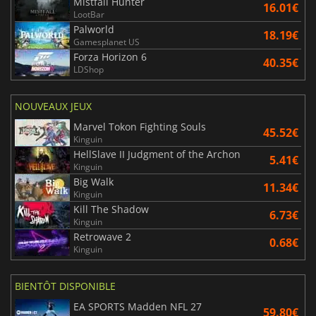
Mistfall Hunter
16.01€
LootBar
Palworld
18.19€
Gamesplanet US
Forza Horizon 6
40.35€
LDShop
NOUVEAUX JEUX
Marvel Tokon Fighting Souls
45.52€
Kinguin
HellSlave II Judgment of the Archon
5.41€
Kinguin
Big Walk
11.34€
Kinguin
Kill The Shadow
6.73€
Kinguin
Retrowave 2
0.68€
Kinguin
BIENTÔT DISPONIBLE
EA SPORTS Madden NFL 27
59.80€