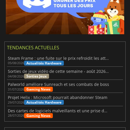
TENDANCES ACTUELLES
Steam Frame : une fuite sur le prix refroidit les attentes VR
Actualités Hardware
05/08/2026
Sorties de jeux vidéo de cette semaine - août 2026 (semaine 32)
Sorties Jeux
04/08/2026
Palworld améliore Sunreach et ses combats de boss
Gaming News
31/07/2026
Projet Helix : Microsoft pourrait abandonner Steam
Actualités Hardware
29/07/2026
Des cartes de logiciels malveillants et une prise de contrôle de Discord ont touché Meccha Chameleon
Gaming News
28/07/2026