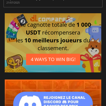
21/07/2025
Une cagnotte totale de
1 000
USDT
récompensera
les
10 meilleurs joueurs
du
classement.
4 WAYS TO WIN BIG!