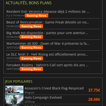
ACTUALITÉS, BONS PLANS
Resident Evil: Veronica dépasse déjà 2 millions de wishlists
Gaming News
il y a 14 heures
Beast of Reincarnation : Game Freak dévoile un nouveau pari
Gaming News
05/08/2026
Big Walk est disponible : partez pour une aventure entre amis
Gaming News
05/08/2026
Warhammer 40 000 : Dawn of War 4 présente la faction des Nécrons
Gaming News
30/07/2026
Le DLC Nioh 3 : Hell Rising est officiellement annoncé
Gaming News
29/07/2026
Forsaken Realms : Vahrin's Call sort après dix ans de développement
Gaming News
28/07/2026
JEUX POPULAIRES
Assassin's Creed Black Flag Resynced
37.75€
Kinguin
Halo Campaign Evolved
28.68€
LDShop