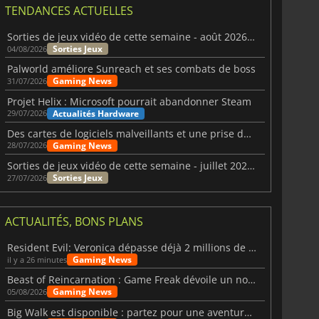
TENDANCES ACTUELLES
Sorties de jeux vidéo de cette semaine - août 2026 (semaine 32)
Sorties Jeux
04/08/2026
Palworld améliore Sunreach et ses combats de boss
Gaming News
31/07/2026
Projet Helix : Microsoft pourrait abandonner Steam
Actualités Hardware
29/07/2026
Des cartes de logiciels malveillants et une prise de contrôle de Discord ont touché Meccha Chameleon
Gaming News
28/07/2026
Sorties de jeux vidéo de cette semaine - juillet 2026 (semaine 31)
Sorties Jeux
27/07/2026
ACTUALITÉS, BONS PLANS
Resident Evil: Veronica dépasse déjà 2 millions de wishlists
Gaming News
il y a 26 minutes
Beast of Reincarnation : Game Freak dévoile un nouveau pari
Gaming News
05/08/2026
Big Walk est disponible : partez pour une aventure entre amis