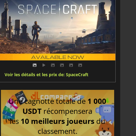
Voir les détails et les prix de: SpaceCraft
Une cagnotte totale de
1 000
USDT
récompensera
les
10 meilleurs joueurs
du
classement.