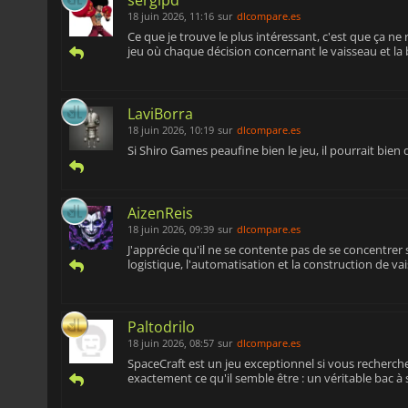
sergipd
18 juin 2026, 11:16
sur
dlcompare.es
Ce que je trouve le plus intéressant, c'est que ça n
jeu où chaque décision concernant le vaisseau et la
LaviBorra
18 juin 2026, 10:19
sur
dlcompare.es
Si Shiro Games peaufine bien le jeu, il pourrait bien
AizenReis
18 juin 2026, 09:39
sur
dlcompare.es
J'apprécie qu'il ne se contente pas de se concentrer 
logistique, l'automatisation et la construction de va
Paltodrilo
18 juin 2026, 08:57
sur
dlcompare.es
SpaceCraft est un jeu exceptionnel si vous recherchez
exactement ce qu'il semble être : un véritable bac à s