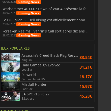
Gaming News
05/08/2026
Warhammer 40 000 : Dawn of War 4 présente la faction des Nécrons
Gaming News
30/07/2026
Le DLC Nioh 3 : Hell Rising est officiellement annoncé
Gaming News
29/07/2026
Forsaken Realms : Vahrin's Call sort après dix ans de développement
Gaming News
28/07/2026
JEUX POPULAIRES
Assassin's Creed Black Flag Resynced
33.54€
Kinguin
Halo Campaign Evolved
31.21€
LootBar
Palworld
18.17€
Gamesplanet US
Mistfall Hunter
15.97€
LootBar
EA SPORTS FC 27
45.28€
E.Leclerc