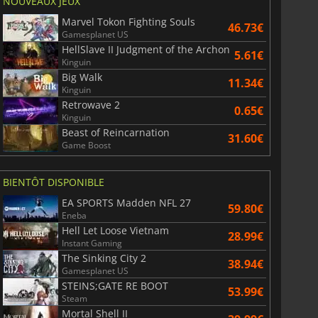
NOUVEAUX JEUX
Marvel Tokon Fighting Souls
46.73€
Gamesplanet US
HellSlave II Judgment of the Archon
5.61€
Kinguin
Big Walk
11.34€
Kinguin
Retrowave 2
0.65€
Kinguin
Beast of Reincarnation
31.60€
Game Boost
BIENTÔT DISPONIBLE
EA SPORTS Madden NFL 27
59.80€
Eneba
Hell Let Loose Vietnam
28.99€
Instant Gaming
The Sinking City 2
38.94€
Gamesplanet US
STEINS;GATE RE BOOT
53.99€
Steam
Mortal Shell II