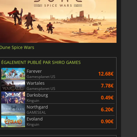
Dune Spice Wars
ÉGALEMENT PUBLIÉ PAR SHIRO GAMES
Farever
12.68€
Gamesplanet US
Wartales
7.78€
Gamesplanet US
Darksburg
0.49€
Kinguin
Northgard
6.20€
GAMESEAL
Evoland
0.90€
Kinguin