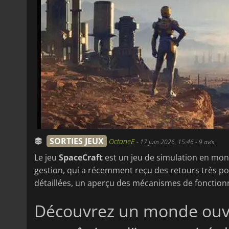
SORTIES JEUX
OctaneE
-
17 juin 2026, 15:46
- 9 avis
Le jeu
SpaceCraft
est un jeu de simulation en mond
gestion, qui a récemment reçu des retours très po
détaillées, un aperçu des mécanismes de fonctionne
Découvrez un monde ouve