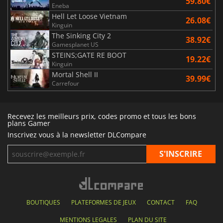
59.80€
Eneba
Hell Let Loose Vietnam
26.08€
Kinguin
The Sinking City 2
38.92€
Gamesplanet US
STEINS;GATE RE BOOT
19.22€
Kinguin
Mortal Shell II
39.99€
Carrefour
Recevez les meilleurs prix, codes promo et tous les bons
plans Gamer
Inscrivez vous à la newsletter DLCompare
BOUTIQUES
PLATEFORMES DE JEUX
CONTACT
FAQ
MENTIONS LEGALES
PLAN DU SITE