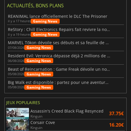
ACTUALITÉS, BONS PLANS
REANIMAL lance officiellement le DLC The Prisoner
Gaming News
il y a 17 heures
ReStory : Chill Electronics Repairs fait revivre la nostalgie des années 2000
Gaming News
il y a 19 heures
MARVEL Tōkon dévoile ses débuts et sa feuille de route
Gaming News
07/08/2026
Resident Evil: Veronica dépasse déjà 2 millions de wishlists
Gaming News
06/08/2026
Beast of Reincarnation : Game Freak dévoile un nouveau pari
Gaming News
05/08/2026
Big Walk est disponible : partez pour une aventure entre amis
Gaming News
05/08/2026
JEUX POPULAIRES
Assassin's Creed Black Flag Resynced
37.75€
Kinguin
Corsair Cove
16.20€
Kinguin