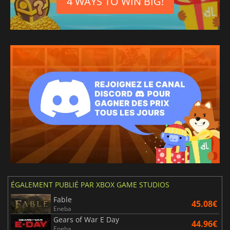
4 WAYS TO WIN BIG!
ÉGALEMENT PUBLIÉ PAR XBOX GAME STUDIOS
Fable
45.08€
Eneba
Gears of War E Day
44.96€
Eneba