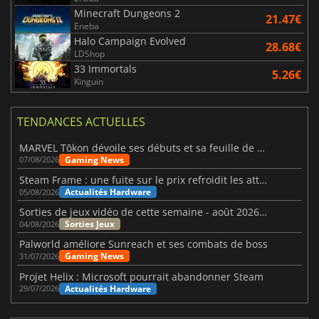
Minecraft Dungeons 2
21.47€
Eneba
Halo Campaign Evolved
28.68€
LDShop
33 Immortals
5.26€
Kinguin
TENDANCES ACTUELLES
MARVEL Tōkon dévoile ses débuts et sa feuille de route
Gaming News
07/08/2026
Steam Frame : une fuite sur le prix refroidit les attentes VR
Actualités Hardware
05/08/2026
Sorties de jeux vidéo de cette semaine - août 2026 (semaine 32)
Sorties Jeux
04/08/2026
Palworld améliore Sunreach et ses combats de boss
Gaming News
31/07/2026
Projet Helix : Microsoft pourrait abandonner Steam
Actualités Hardware
29/07/2026