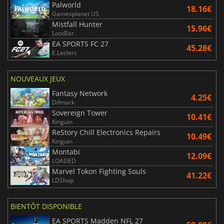
Palworld
18.16€
Gamesplanet US
Mistfall Hunter
15.96€
LootBar
EA SPORTS FC 27
45.28€
E.Leclerc
NOUVEAUX JEUX
Fantasy Network
4.25€
Difmark
Sovereign Tower
10.41€
Kinguin
ReStory Chill Electronics Repairs
10.49€
Kinguin
Montabi
12.09€
LOADED
Marvel Tokon Fighting Souls
41.22€
LDShop
BIENTÔT DISPONIBLE
EA SPORTS Madden NFL 27