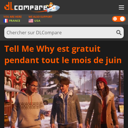
YOU ARE HERE
WE ALSO SUPPORT
Dark
JEUX
FRANCE
USA
mode
CARTES PRÉPAYÉES
LOGICIELS
Tell Me Why est gratuit
CONCOURS
pendant tout le mois de juin
MATÉRIEL
NEWS
SE CONNECTER OU S'INSCRIRE