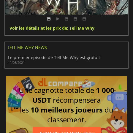
Voir les détails et les prix de: Tell Me Why
TELL ME WHY NEWS
Le premier épisode de Tell Me Why est gratuit
11/03/2021
Une cagnotte totale de
1 000
USDT
récompensera
les
10 meilleurs joueurs
du
classement.