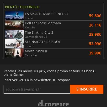
BIENTÔT DISPONIBLE
EA SPORTS Madden NFL 27
59.80€
Eneba
Hell Let Loose Vietnam
26.11€
Kinguin
The Sinking City 2
38.98€
Gamesplanet US
STEINS;GATE RE BOOT
53.99€
Steam
Mortal Shell II
39.99€
Carrefour
Recevez les meilleurs prix, codes promo et tous les bons
plans Gamer
Inscrivez vous à la newsletter DLCompare