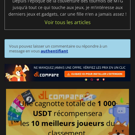
Depuis l'époque de la couverture des tournois de MTG
jusqu'à tout ce qui touche aux jeux, je m'intéresse aux
derniers jeux et gadgets, car une fille n'en a jamais assez !
Voir tous les articles
Vous pouvez laisser un commentaire ou répondre à un
message en vous
authentifiant
Une cagnotte totale de
1 000
USDT
récompensera
les
10 meilleurs joueurs
du
classement.