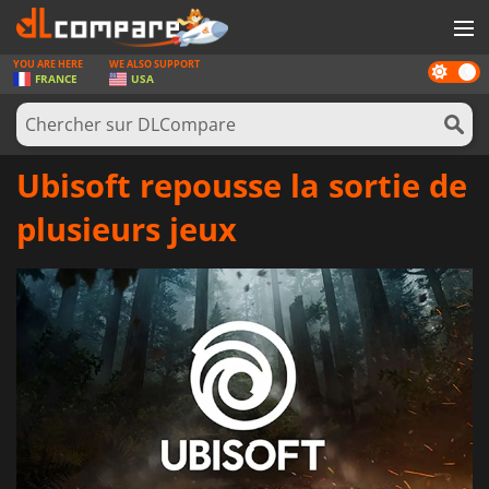
YOU ARE HERE
WE ALSO SUPPORT
Dark
JEUX
FRANCE
USA
mode
CARTES PRÉPAYÉES
LOGICIELS
Ubisoft repousse la sortie de
CONCOURS
plusieurs jeux
MATÉRIEL
NEWS
SE CONNECTER OU S'INSCRIRE