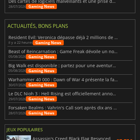
Des cartes de logiciels malveillants et une prise de contrôle de Discord ont touché Meccha Chameleon
Gaming News
28/07/2026
ACTUALITÉS, BONS PLANS
Resident Evil: Veronica dépasse déjà 2 millions de wishlists
Gaming News
il y a 22 heures
Beast of Reincarnation : Game Freak dévoile un nouveau pari
Gaming News
05/08/2026
Big Walk est disponible : partez pour une aventure entre amis
Gaming News
05/08/2026
Warhammer 40 000 : Dawn of War 4 présente la faction des Nécrons
Gaming News
30/07/2026
Le DLC Nioh 3 : Hell Rising est officiellement annoncé
Gaming News
29/07/2026
Forsaken Realms : Vahrin's Call sort après dix ans de développement
Gaming News
28/07/2026
JEUX POPULAIRES
Assassin's Creed Black Flag Resynced