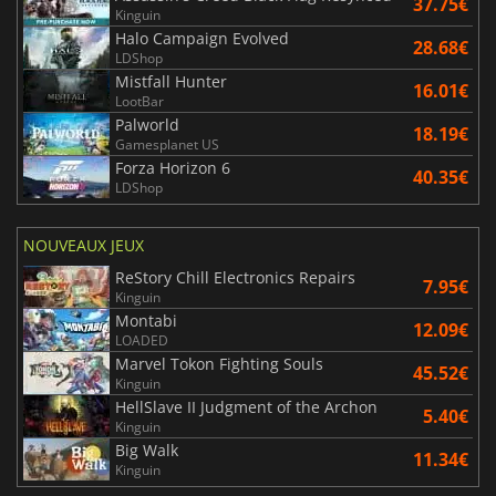
37.75€
Kinguin
Halo Campaign Evolved
28.68€
LDShop
Mistfall Hunter
16.01€
LootBar
Palworld
18.19€
Gamesplanet US
Forza Horizon 6
40.35€
LDShop
NOUVEAUX JEUX
ReStory Chill Electronics Repairs
7.95€
Kinguin
Montabi
12.09€
LOADED
Marvel Tokon Fighting Souls
45.52€
Kinguin
HellSlave II Judgment of the Archon
5.40€
Kinguin
Big Walk
11.34€
Kinguin