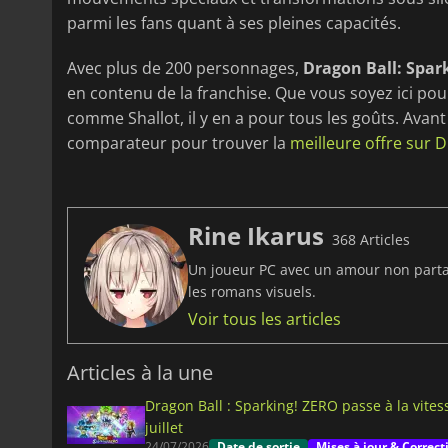
parmi les fans quant à ses pleines capacités.
Avec plus de 200 personnages,
Dragon Ball: Spar
en contenu de la franchise. Que vous soyez ici pou
comme Shallot, il y en a pour tous les goûts. Avant 
comparateur pour trouver la
meilleure offre sur D
Rine Ikarus
368 Articles
Un joueur PC avec un amour non partagé
les romans visuels.
Voir tous les articles
Articles à la une
Dragon Ball : Sparking! ZERO passe à la vite
juillet
24/07/2026
Date de sortie
Mises à jour & Correct