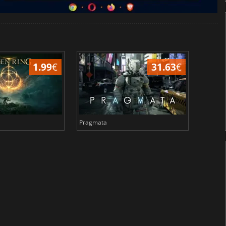
1.99
€
31.63
€
Pragmata
Total 