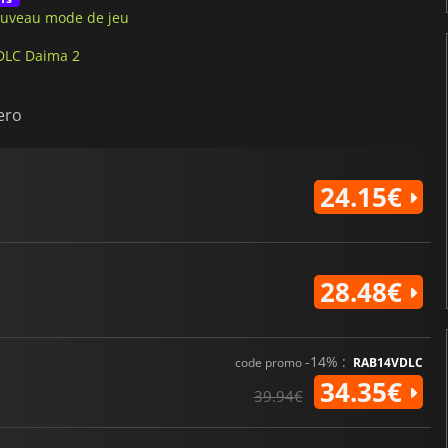
nouveau mode de jeu
 DLC Daima 2
ero
24.15€
28.48€
-14% :
code promo
RAB14VDLC
34.35€
39.94€