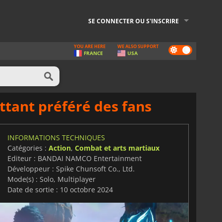
SE CONNECTER OU S'INSCRIRE
YOU ARE HERE
WE ALSO SUPPORT
Dark
FRANCE
USA
mode
ttant préféré des fans
INFORMATIONS TECHNIQUES
Catégories :
Action
,
Combat et arts martiaux
Editeur : BANDAI NAMCO Entertainment
Développeur : Spike Chunsoft Co., Ltd.
Mode(s) : Solo, Multiplayer
Date de sortie : 10 octobre 2024