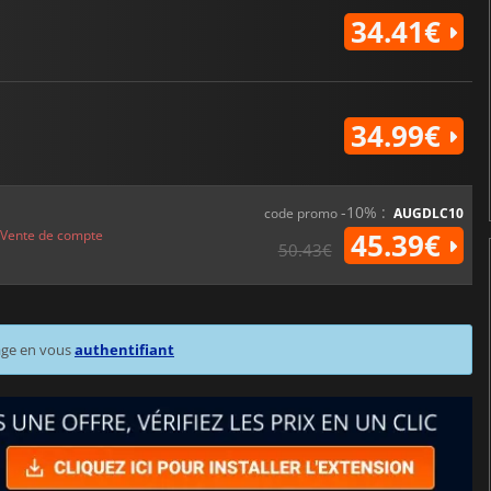
34.41€
34.99€
-10% :
code promo
AUGDLC10
Vente de compte
45.39€
50.43€
age en vous
authentifiant