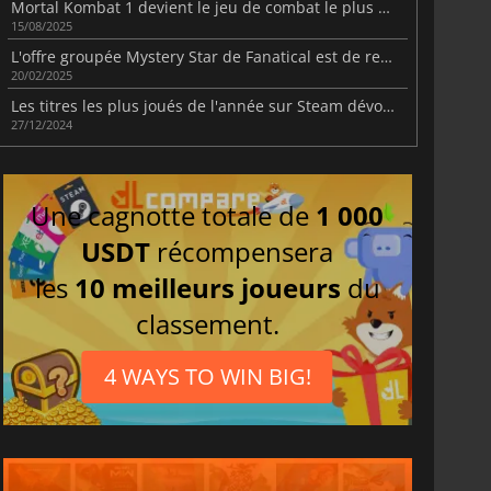
Mortal Kombat 1 devient le jeu de combat le plus vendu de la génération actuelle
15/08/2025
L'offre groupée Mystery Star de Fanatical est de retour : obtenez un jeu surprise pour seulement 1 € !
20/02/2025
Les titres les plus joués de l'année sur Steam dévoilés
27/12/2024
Une cagnotte totale de
1 000
USDT
récompensera
les
10 meilleurs joueurs
du
classement.
4 WAYS TO WIN BIG!