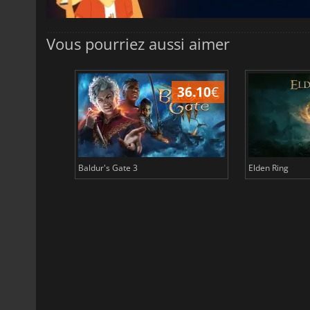
Vous pourriez aussi aimer
45.02
€
36.10
€
Baldur's Gate 3
Elden Ring