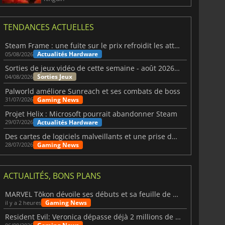
TENDANCES ACTUELLES
Steam Frame : une fuite sur le prix refroidit les attentes VR
Actualités Hardware
05/08/2026
Sorties de jeux vidéo de cette semaine - août 2026 (semaine 32)
Sorties Jeux
04/08/2026
Palworld améliore Sunreach et ses combats de boss
Gaming News
31/07/2026
Projet Helix : Microsoft pourrait abandonner Steam
Actualités Hardware
29/07/2026
Des cartes de logiciels malveillants et une prise de contrôle de Discord ont touché Meccha Chameleon
Gaming News
28/07/2026
ACTUALITÉS, BONS PLANS
MARVEL Tōkon dévoile ses débuts et sa feuille de route
Gaming News
il y a 2 heures
Resident Evil: Veronica dépasse déjà 2 millions de wishlists