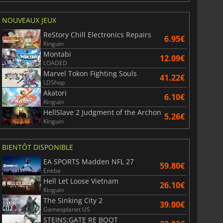
NOUVEAUX JEUX
ReStory Chill Electronics Repairs
6.95€
Kinguin
Montabi
12.09€
LOADED
6.75
€
15.48
€
Marvel Tokon Fighting Souls
41.22€
LDShop
Akatori
6.10€
Kinguin
HellSlave 2 Judgment of the Archon
5.26€
War WARHAMMER 3
Lies Of P
Kinguin
BIENTÔT DISPONIBLE
EA SPORTS Madden NFL 27
59.80€
Eneba
Hell Let Loose Vietnam
26.10€
Kinguin
The Sinking City 2
39.00€
Gamesplanet US
STEINS;GATE RE BOOT