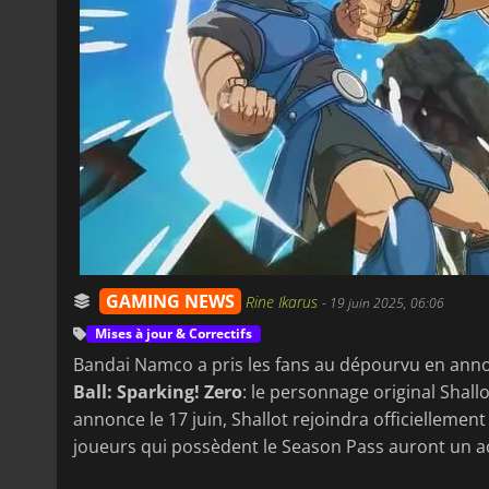
GAMING NEWS
Rine Ikarus
-
19 juin 2025, 06:06
Mises à jour & Correctifs
Bandai Namco a pris les fans au dépourvu en an
Ball: Sparking! Zero
: le personnage original Shall
annonce le 17 juin, Shallot rejoindra officiellement 
joueurs qui possèdent le Season Pass auront un ac