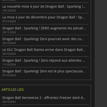
La nouvelle mise à jour de Dragon Ball : Sparking ! Zero ajoute des fonctionnalités demandées par les fans
14/12/2024
La mise à jour de décembre pour Dragon Ball : Sparking ! Zero a été révélée
07/12/2024
Dragon Ball : Sparking ! ZERO augmente les pénalités pour les abandons
25/11/2024
Dragon Ball : Sparking! Zero pourrait avoir des combattants manquants dans le futur
26/10/2024
Le DLC Dragon Ball Daima arrive dans Dragon Ball : Sparking! Zero
26/10/2024
Dragon Ball : Sparking ! Zero répond aux attentes et écrase les précédents records
11/10/2024
Dragon Ball : Sparking! Zero est le plus spectaculaire de la série
07/10/2024
ARTICLES LIÉS
Dragon Ball Xenoverse 2 : affrontez Freezer doré dans le Chapitre 3
30/10/2025