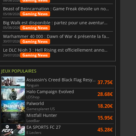
Gaming News
06/08/2026
Beast of Reincarnation : Game Freak dévoile un nouveau pari
Gaming News
05/08/2026
Big Walk est disponible : partez pour une aventure entre amis
Gaming News
05/08/2026
Warhammer 40 000 : Dawn of War 4 présente la faction des Nécrons
Gaming News
30/07/2026
Le DLC Nioh 3 : Hell Rising est officiellement annoncé
Gaming News
29/07/2026
JEUX POPULAIRES
Assassin's Creed Black Flag Resynced
37.75€
Kinguin
Halo Campaign Evolved
28.68€
LDShop
Palworld
18.20€
Gamesplanet US
Mistfall Hunter
15.95€
LootBar
EA SPORTS FC 27
45.28€
E.Leclerc