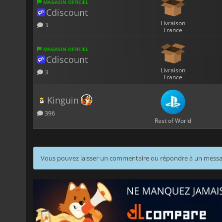
MAGASIN OFFICIEL
Cdiscount
Livraison
3
France
MAGASIN OFFICIEL
Cdiscount
Livraison
3
France
Kinguin
396
Rest of World
Vous pouvez laisser un commentaire ou répondre à un mess