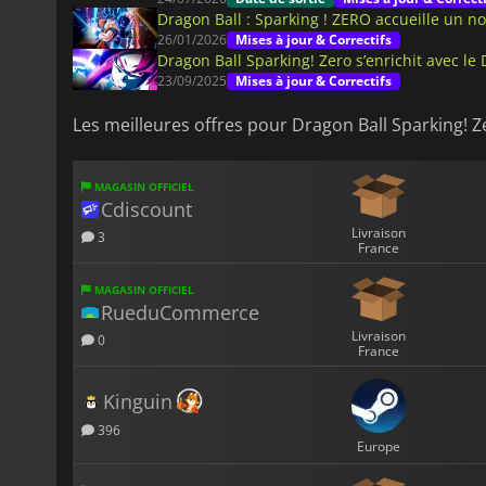
Dragon Ball : Sparking ! ZERO accueille un 
26/01/2026
Mises à jour & Correctifs
Dragon Ball Sparking! Zero s’enrichit avec le
23/09/2025
Mises à jour & Correctifs
Les meilleures offres pour Dragon Ball Sparking! Z
MAGASIN OFFICIEL
Cdiscount
Livraison
3
France
MAGASIN OFFICIEL
RueduCommerce
Livraison
0
France
Kinguin
396
Europe