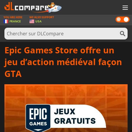
YOU ARE HERE
WE ALSO SUPPORT
Dark
JEUX
FRANCE
USA
mode
CARTES PRÉPAYÉES
LOGICIELS
Epic Games Store offre un
CONCOURS
jeu d’action médiéval façon
MATÉRIEL
GTA
NEWS
SE CONNECTER OU S'INSCRIRE