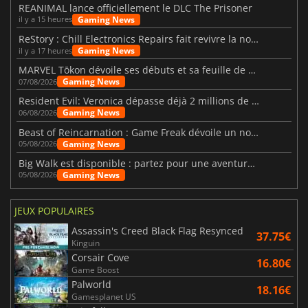
REANIMAL lance officiellement le DLC The Prisoner
Gaming News
il y a 15 heures
ReStory : Chill Electronics Repairs fait revivre la nostalgie des années 2000
Gaming News
il y a 17 heures
MARVEL Tōkon dévoile ses débuts et sa feuille de route
Gaming News
07/08/2026
Resident Evil: Veronica dépasse déjà 2 millions de wishlists
Gaming News
06/08/2026
Beast of Reincarnation : Game Freak dévoile un nouveau pari
Gaming News
05/08/2026
Big Walk est disponible : partez pour une aventure entre amis
Gaming News
05/08/2026
JEUX POPULAIRES
Assassin's Creed Black Flag Resynced
37.75€
Kinguin
Corsair Cove
16.80€
Game Boost
Palworld
18.16€
Gamesplanet US