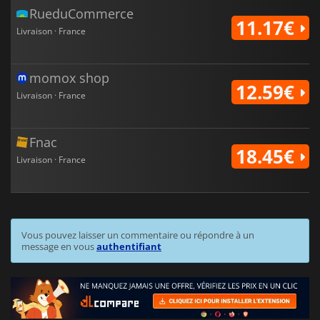
RueduCommerce
11.17€
Livraison · France
momox shop
12.59€
Livraison · France
Fnac
18.45€
Livraison · France
Vous pouvez laisser un commentaire ou répondre à un
message en vous
authentifiant