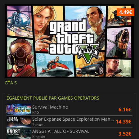
4.49€
GTA 5
ÉGALEMENT PUBLIÉ PAR GAMES OPERATORS
Survival Machine
6.16€
K4G
Solar Expanse Space Exploration Manager
14.39€
Steam
ANGST A TALE OF SURVIVAL
3.52€
Kinguin