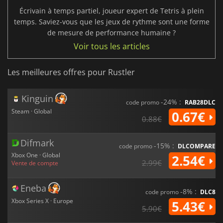
Écrivain à temps partiel, joueur expert de Tetris à plein
temps. Saviez-vous que les jeux de rythme sont une forme
de mesure de performance humaine ?
Voir tous les articles
Les meilleures offres pour Rustler
Kinguin
-24% :
code promo
RAB28DLC
Steam · Global
0.67€
0.88€
Difmark
-15% :
code promo
DLCOMPARE
Xbox One · Global
2.54€
2.99€
Vente de compte
Eneba
-8% :
code promo
DLC8
Xbox Series X · Europe
5.43€
5.90€