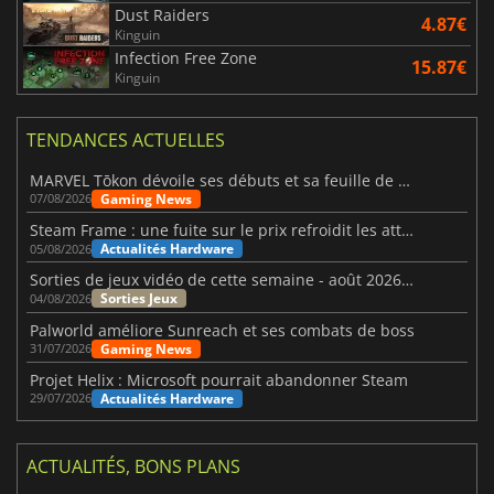
Dust Raiders
4.87€
Kinguin
Infection Free Zone
15.87€
Kinguin
TENDANCES ACTUELLES
MARVEL Tōkon dévoile ses débuts et sa feuille de route
Gaming News
07/08/2026
Steam Frame : une fuite sur le prix refroidit les attentes VR
Actualités Hardware
05/08/2026
Sorties de jeux vidéo de cette semaine - août 2026 (semaine 32)
Sorties Jeux
04/08/2026
Palworld améliore Sunreach et ses combats de boss
Gaming News
31/07/2026
Projet Helix : Microsoft pourrait abandonner Steam
Actualités Hardware
29/07/2026
ACTUALITÉS, BONS PLANS