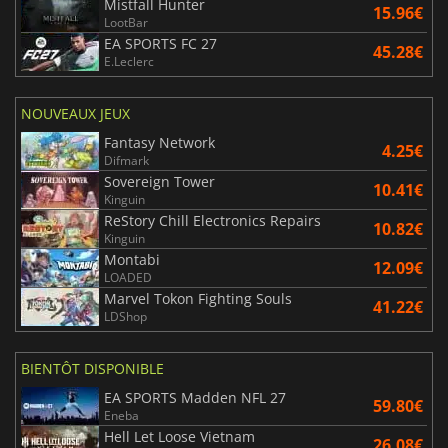
Mistfall Hunter
15.96€
LootBar
EA SPORTS FC 27
45.28€
E.Leclerc
NOUVEAUX JEUX
Fantasy Network
4.25€
Difmark
Sovereign Tower
10.41€
Kinguin
ReStory Chill Electronics Repairs
10.82€
Kinguin
Montabi
12.09€
LOADED
Marvel Tokon Fighting Souls
41.22€
LDShop
BIENTÔT DISPONIBLE
EA SPORTS Madden NFL 27
59.80€
Eneba
Hell Let Loose Vietnam
26.08€