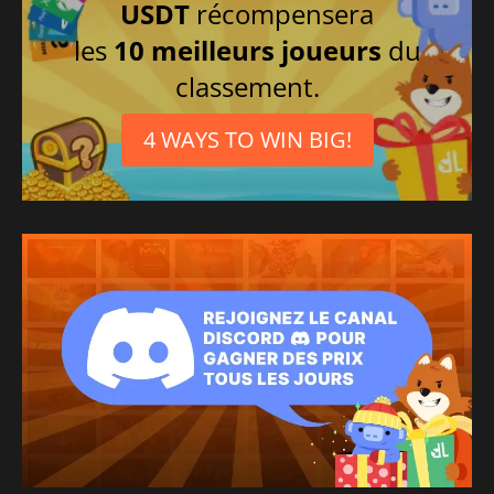
USDT
récompensera
les
10 meilleurs joueurs
du
classement.
4 WAYS TO WIN BIG!