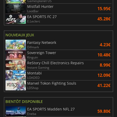
Gamesplanet US
Mistfall Hunter
15.95€
LootBar
EA SPORTS FC 27
45.28€
E.Leclerc
NOUVEAUX JEUX
Fantasy Network
4.23€
Difmark
Sovereign Tower
10.48€
Kinguin
ReStory Chill Electronics Repairs
8.99€
Instant Gaming
Montabi
12.09€
LOADED
Marvel Tokon Fighting Souls
41.22€
LDShop
BIENTÔT DISPONIBLE
EA SPORTS Madden NFL 27
59.80€
Eneba