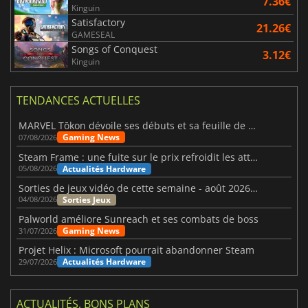
7.36€
Kinguin
Satisfactory
21.26€
GAMESEAL
Songs of Conquest
3.12€
Kinguin
TENDANCES ACTUELLES
MARVEL Tōkon dévoile ses débuts et sa feuille de route
Gaming News
07/08/2026
Steam Frame : une fuite sur le prix refroidit les attentes VR
Actualités Hardware
05/08/2026
Sorties de jeux vidéo de cette semaine - août 2026 (semaine 32)
Sorties Jeux
04/08/2026
Palworld améliore Sunreach et ses combats de boss
Gaming News
31/07/2026
Projet Helix : Microsoft pourrait abandonner Steam
Actualités Hardware
29/07/2026
ACTUALITÉS, BONS PLANS