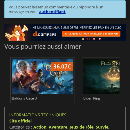
Vous pouvez laisser un commentaire ou répondre à un
message en vous
authentifiant
Vous pourriez aussi aimer
36.07
€
2
Baldur's Gate 3
Elden Ring
INFORMATIONS TECHNIQUES
Site officiel
Catégories :
Action
,
Aventure
,
Jeux de rôle
,
Survie
,