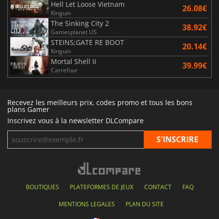
Hell Let Loose Vietnam
26.08€
Kinguin
The Sinking City 2
38.92€
Gamesplanet US
STEINS;GATE RE BOOT
20.14€
Kinguin
Mortal Shell II
39.99€
Carrefour
Recevez les meilleurs prix, codes promo et tous les bons
plans Gamer
Inscrivez vous à la newsletter DLCompare
BOUTIQUES
PLATEFORMES DE JEUX
CONTACT
FAQ
MENTIONS LEGALES
PLAN DU SITE