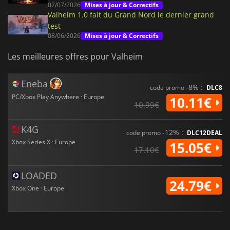
02/07/2026
Mises à jour & Correctifs
Valheim 1.0 fait du Grand Nord le dernier grand
test
08/06/2026
Mises à jour & Correctifs
Les meilleures offres pour Valheim
Eneba
-8% :
code promo
DLC8
PC/Xbox Play Anywhere · Europe
10.11€
10.99€
K4G
-12% :
code promo
DLC12DEAL
Xbox Series X · Europe
15.05€
17.10€
LOADED
24.79€
Xbox One · Europe