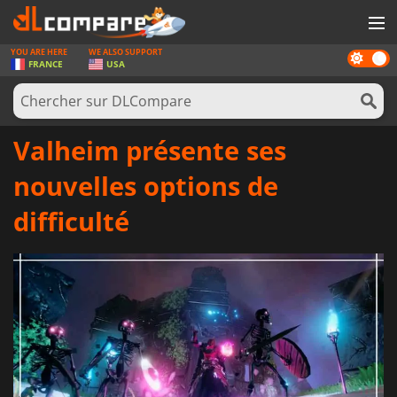
YOU ARE HERE
WE ALSO SUPPORT
Dark
JEUX
FRANCE
USA
mode
CARTES PRÉPAYÉES
LOGICIELS
Valheim présente ses
CONCOURS
nouvelles options de
MATÉRIEL
difficulté
NEWS
SE CONNECTER OU S'INSCRIRE