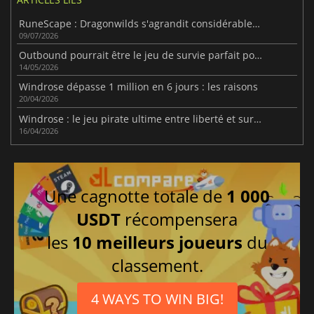
RuneScape : Dragonwilds s'agrandit considérablement avant la version 1.0
09/07/2026
Outbound pourrait être le jeu de survie parfait pour les joueurs frileux
14/05/2026
Windrose dépasse 1 million en 6 jours : les raisons
20/04/2026
Windrose : le jeu pirate ultime entre liberté et survie
16/04/2026
Une cagnotte totale de
1 000
USDT
récompensera
les
10 meilleurs joueurs
du
classement.
4 WAYS TO WIN BIG!