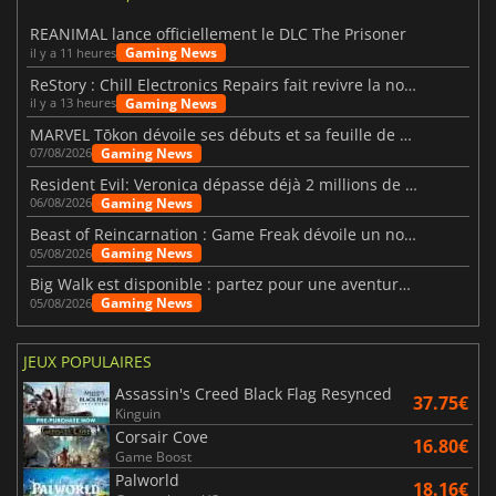
REANIMAL lance officiellement le DLC The Prisoner
Gaming News
il y a 11 heures
ReStory : Chill Electronics Repairs fait revivre la nostalgie des années 2000
Gaming News
il y a 13 heures
MARVEL Tōkon dévoile ses débuts et sa feuille de route
Gaming News
07/08/2026
Resident Evil: Veronica dépasse déjà 2 millions de wishlists
Gaming News
06/08/2026
Beast of Reincarnation : Game Freak dévoile un nouveau pari
Gaming News
05/08/2026
Big Walk est disponible : partez pour une aventure entre amis
Gaming News
05/08/2026
JEUX POPULAIRES
Assassin's Creed Black Flag Resynced
37.75€
Kinguin
Corsair Cove
16.80€
Game Boost
Palworld
18.16€