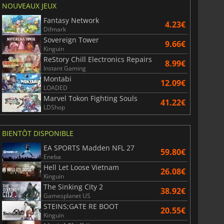
NOUVEAUX JEUX
Fantasy Network
4.23€
Difmark
Sovereign Tower
9.66€
Kinguin
ReStory Chill Electronics Repairs
8.99€
Instant Gaming
Montabi
12.09€
LOADED
Marvel Tokon Fighting Souls
41.22€
LDShop
BIENTÔT DISPONIBLE
EA SPORTS Madden NFL 27
59.80€
Eneba
Hell Let Loose Vietnam
26.08€
Kinguin
The Sinking City 2
38.92€
Gamesplanet US
STEINS;GATE RE BOOT
20.55€
Kinguin