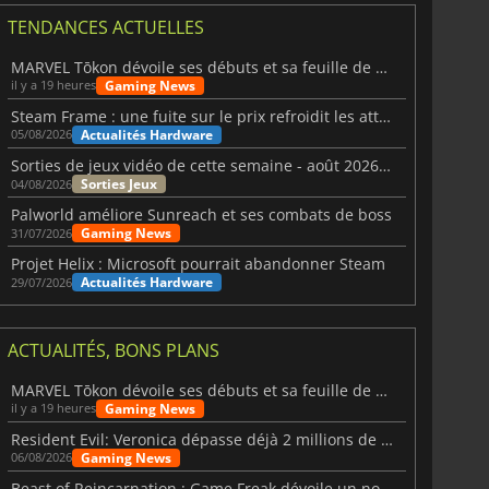
TENDANCES ACTUELLES
MARVEL Tōkon dévoile ses débuts et sa feuille de route
Gaming News
il y a 19 heures
Steam Frame : une fuite sur le prix refroidit les attentes VR
Actualités Hardware
05/08/2026
Sorties de jeux vidéo de cette semaine - août 2026 (semaine 32)
Sorties Jeux
04/08/2026
Palworld améliore Sunreach et ses combats de boss
Gaming News
31/07/2026
Projet Helix : Microsoft pourrait abandonner Steam
Actualités Hardware
29/07/2026
ACTUALITÉS, BONS PLANS
MARVEL Tōkon dévoile ses débuts et sa feuille de route
Gaming News
il y a 19 heures
Resident Evil: Veronica dépasse déjà 2 millions de wishlists
Gaming News
06/08/2026
Beast of Reincarnation : Game Freak dévoile un nouveau pari