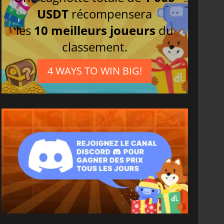
USDT
récompensera
les
10 meilleurs joueurs
du
classement.
4 WAYS TO WIN BIG!