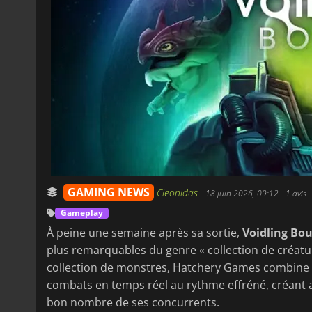
GAMING NEWS
Cleonidas
-
18 juin 2026, 09:12
- 1 avis
Gameplay
À peine une semaine après sa sortie,
Voidling Bo
plus remarquables du genre « collection de créature
collection de monstres, Hatchery Games combine la 
combats en temps réel au rythme effréné, créant
bon nombre de ses concurrents.