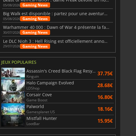
Gaming News
05/08/2026
Big Walk est disponible : partez pour une aventure entre amis
Gaming News
05/08/2026
Warhammer 40 000 : Dawn of War 4 présente la faction des Nécrons
Gaming News
30/07/2026
Le DLC Nioh 3 : Hell Rising est officiellement annoncé
Gaming News
29/07/2026
JEUX POPULAIRES
Assassin's Creed Black Flag Resynced
37.75€
Kinguin
Halo Campaign Evolved
28.68€
LDShop
Corsair Cove
16.80€
Game Boost
Palworld
18.16€
Gamesplanet US
Mistfall Hunter
15.95€
LootBar