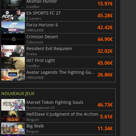
Mistfall Hunter
15.97€
LootBar
EA SPORTS FC 27
45.28€
E.Leclerc
Forza Horizon 6
42.42€
HRKGAME
Crimson Desert
44.90€
Cdiscount
Resident Evil Requiem
32.02€
Eneba
007 First Light
45.06€
LootBar
Avatar Legends The Fighting Game
26.86€
HRKGAME
NOUVEAUX JEUX
Marvel Tokon Fighting Souls
46.73€
Gamesplanet US
HellSlave II Judgment of the Archon
5.61€
Kinguin
Big Walk
11.34€
Kinguin