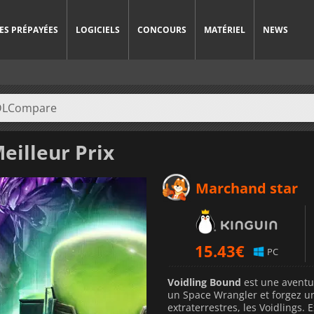
ES PRÉPAYÉES
LOGICIELS
CONCOURS
MATÉRIEL
NEWS
eilleur Prix
Marchand star
15.43
€
PC
Voidling Bound
est une aventur
un Space Wrangler et forgez un
extraterrestres, les Voidlings