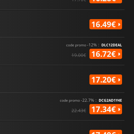
16.49€
-12% :
code promo
DLC12DEAL
16.72€
19.00€
17.20€
-22.7% :
code promo
DCG2AD1Y4E
17.34€
22.43€