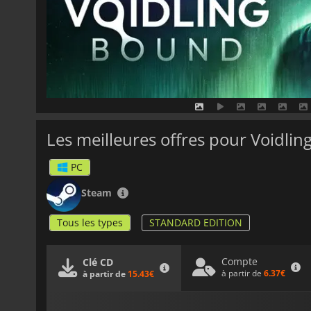
Les meilleures offres pour Voidli
PC
Steam
Tous les types
STANDARD EDITION
Compte
Clé CD
à partir de
6.37€
à partir de
15.43€