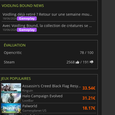
VOIDLING BOUND NEWS
Voidling déjà retiré ? Retour sur une semaine mouvementée
Gameplay
18/06/2026
Avec Voidling Bound, la collection de créatures se réinvente
Gameplay
10/06/2026
ÉVALUATION
Opencritic
78 / 100
Steam
2568
/ 191
JEUX POPULAIRES
Assassin's Creed Black Flag Resynced
33.54€
Kinguin
Halo Campaign Evolved
31.21€
LootBar
Palworld
18.17€
Gamesplanet US