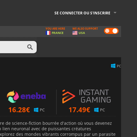
SE CONNECTER OU S'INSCRIRE
YOU ARE HERE
WE ALSO SUPPORT
Dark
FRANCE
USA
mode
PC
16.28
€
17.49
€
PC
PC
e de science-fiction bourrée d'action où vous devenez
 lien neuronal avec de puissantes créatures
. Explorez des mondes vibrants corrompus par un parasite