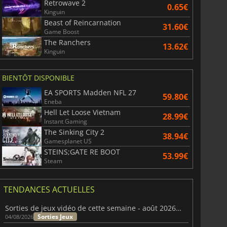
Retrowave 2
0.65€
Kinguin
6.75
€
15.48
€
Beast of Reincarnation
31.60€
Game Boost
The Ranchers
13.62€
Kinguin
War WARHAMMER 3
Lies Of P
BIENTÔT DISPONIBLE
EA SPORTS Madden NFL 27
59.80€
Eneba
Hell Let Loose Vietnam
28.99€
Instant Gaming
The Sinking City 2
38.94€
Gamesplanet US
STEINS;GATE RE BOOT
53.99€
Steam
TENDANCES ACTUELLES
Sorties de jeux vidéo de cette semaine - août 2026 (semaine 32)
Sorties Jeux
04/08/2026