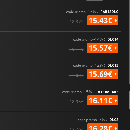
-16% :
code promo
RAB18DLC
15.43€
18.37€
-14% :
code promo
DLC14
15.57€
18.11€
-12% :
code promo
DLC12
15.69€
17.83€
-15% :
code promo
DLCOMPARE
16.11€
18.95€
-8% :
code promo
DLC8
16.28€
17.70€