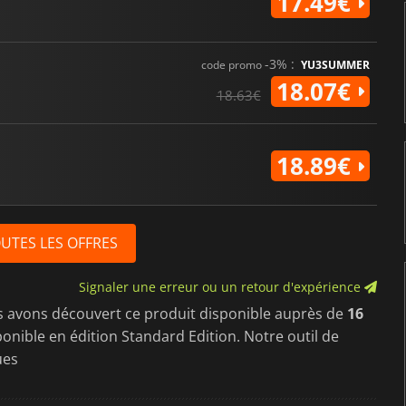
17.49€
-3% :
code promo
YU3SUMMER
18.07€
18.63€
18.89€
OUTES LES OFFRES
Signaler une erreur ou un retour d'expérience
s avons découvert ce produit disponible auprès de
16
sponible en édition Standard Edition. Notre outil de
ues