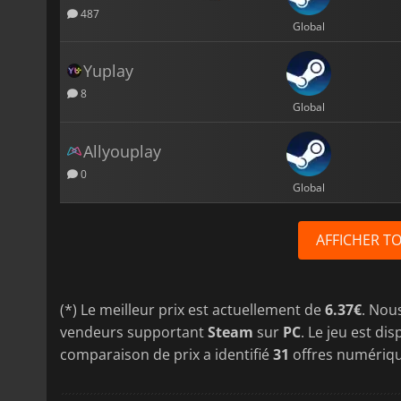
487
Global
Yuplay
8
Global
Allyouplay
0
Global
AFFICHER T
(*) Le meilleur prix est actuellement de
6.37€
. Nou
vendeurs supportant
Steam
sur
PC
. Le jeu est di
comparaison de prix a identifié
31
offres numériq