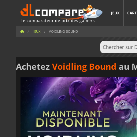
JEUX
CART
Le comparateur de prix des gamers
JEUX
VOIDLING BOUND
Achetez
Voidling Bound
au M