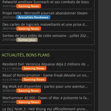
Palworld améliore Sunreach et ses combats de boss
Gaming News
31/07/2026
Projet Helix : Microsoft pourrait abandonner Steam
Actualités Hardware
29/07/2026
Des cartes de logiciels malveillants et une prise de contrôle de Discord ont touché Meccha Chameleon
Gaming News
28/07/2026
Sorties de jeux vidéo de cette semaine - juillet 2026 (semaine 31)
Sorties Jeux
27/07/2026
ACTUALITÉS, BONS PLANS
Resident Evil: Veronica dépasse déjà 2 millions de wishlists
Gaming News
il y a 1 minutes
Beast of Reincarnation : Game Freak dévoile un nouveau pari
Gaming News
il y a 23 heures
Big Walk est disponible : partez pour une aventure entre amis
Gaming News
05/08/2026
Warhammer 40 000 : Dawn of War 4 présente la faction des Nécrons
Gaming News
30/07/2026
Le DLC Nioh 3 : Hell Rising est officiellement annoncé