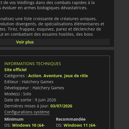
ct de vos Voidlings dans des combats rapides à la
es évoluer en armes biologiques dévastatrices.
nnalisez une liste croissante de créatures uniques,
lution divergents, de spécialisations élémentaires et
tes. Tirez, frappez, esquivez, parez et déclenchez de
ut en combattant des essaims hostiles, des boss
 en plus dangereux.
Voir plus
e grâce à des systèmes de progression approfondis.
 niveau, débloquez de puissantes améliorations,
tiques et reproduisez de nouvelles générations aux
INFORMATIONS TECHNIQUES
liorés. Expérimentez des mutations, des avantages et des
Site officiel
réer des constructions spécialisées adaptées à votre
Catégories :
Action
,
Aventure
,
Jeux de rôle
Editeur : Hatchery Games
 artisanales remplies de secrets, de ressources et
Développeur : Hatchery Games
s œufs, élargissez votre collection et poussez vos
Mode(s) : Solo
à de leurs limites en luttant pour reconquérir des
Date de sortie : 9 juin 2026
ption.
Dernières mises à jour:
03/07/2026
Configurations système
réatures, une progression RPG et une action dynamique
ing Bound
offre une nouvelle approche du genre du
Minimum
Recommandée
OS:
Windows 10 (64-
OS:
Windows 11 (64-