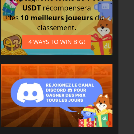
USDT
récompensera
les
10 meilleurs joueurs
du
classement.
4 WAYS TO WIN BIG!