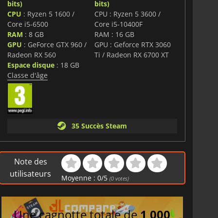
bits)
bits)
CPU
: Ryzen 5 1600 /
CPU : Ryzen 5 3600 /
Core i5-6500
Core i5-10400F
RAM
: 8 GB
RAM : 16 GB
GPU
: GeForce GTX 960 /
GPU : Geforce RTX 3060
Radeon RX 560
Ti / Radeon RX 6700 XT
Espace disque
: 18 GB
Classe d'âge
35 Succès Steam
Note des
utilisateurs
Moyenne :
0
/
5
(
0
votes)
Une cagnotte totale de
1 000