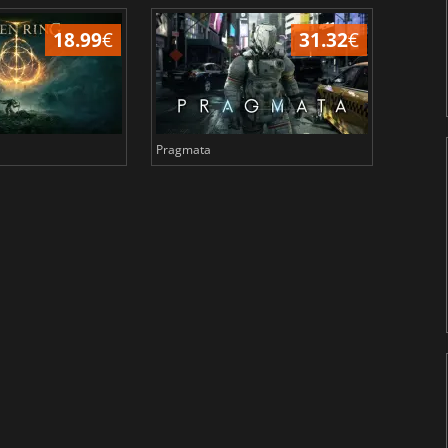
18.99
€
31.32
€
Pragmata
Total 