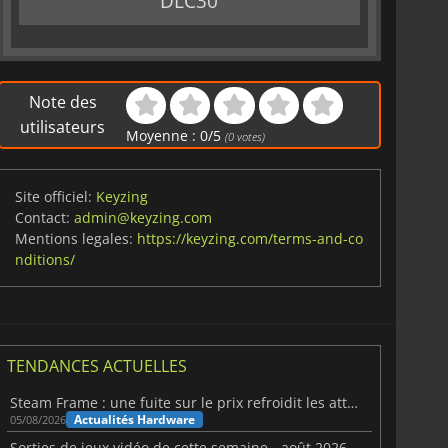
DLC30
Note des
utilisateurs
Moyenne :
0
/
5
(
0
votes)
Site officiel:
Keyzing
Contact:
admin@keyzing.com
Mentions legales:
https://keyzing.com/terms-and-co
nditions/
TENDANCES ACTUELLES
Steam Frame : une fuite sur le prix refroidit les attentes VR
Actualités Hardware
05/08/2026
Sorties de jeux vidéo de cette semaine - août 2026 (semaine 32)