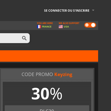
SE CONNECTER OU S'INSCRIRE
YOU ARE HERE
WE ALSO SUPPORT
Dark
FRANCE
USA
mode
CODE PROMO
Keyzing
30
%