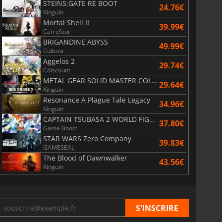
STEINS;GATE RE BOOT
24.76€
Kinguin
Mortal Shell II
39.99€
Carrefour
BRIGANDINE ABYSS
49.99€
Cultura
Aggelos 2
29.74€
Cdiscount
METAL GEAR SOLID MASTER COLLECTION Vol.2
29.64€
Kinguin
Resonance A Plague Tale Legacy
34.96€
Kinguin
CAPTAIN TSUBASA 2 WORLD FIGHTERS
37.80€
Game Boost
STAR WARS Zero Company
39.83€
GAMESEAL
The Blood of Dawnwalker
43.56€
Kinguin