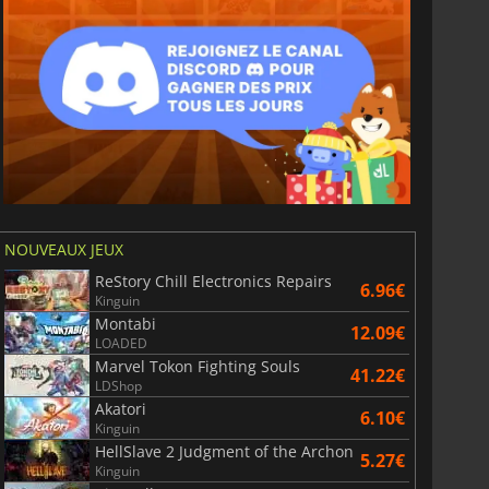
NOUVEAUX JEUX
ReStory Chill Electronics Repairs
6.96€
Kinguin
Montabi
12.09€
LOADED
Marvel Tokon Fighting Souls
41.22€
LDShop
Akatori
6.10€
Kinguin
HellSlave 2 Judgment of the Archon
5.27€
Kinguin