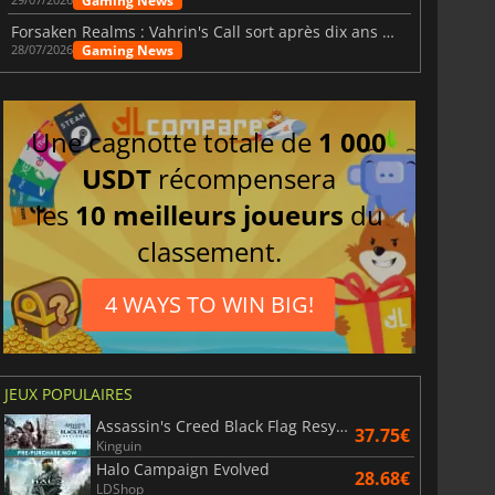
Gaming News
Forsaken Realms : Vahrin's Call sort après dix ans de développement
Gaming News
28/07/2026
Une cagnotte totale de
1 000
USDT
récompensera
les
10 meilleurs joueurs
du
classement.
4 WAYS TO WIN BIG!
JEUX POPULAIRES
Assassin's Creed Black Flag Resynced
37.75€
Kinguin
Halo Campaign Evolved
28.68€
LDShop