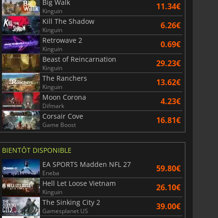
Big Walk
11.34€
Kinguin
Kill The Shadow
6.26€
Kinguin
Retrowave 2
0.69€
Kinguin
Beast of Reincarnation
29.23€
Kinguin
The Ranchers
13.62€
Kinguin
Moon Corona
4.23€
Difmark
Corsair Cove
16.81€
Game Boost
BIENTÔT DISPONIBLE
EA SPORTS Madden NFL 27
59.80€
Eneba
Hell Let Loose Vietnam
26.10€
Kinguin
The Sinking City 2
39.00€
Gamesplanet US