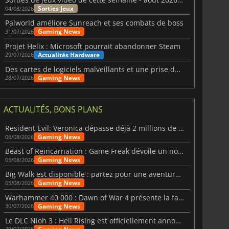
Sorties Jeux
04/08/2026
Palworld améliore Sunreach et ses combats de boss
Gaming News
31/07/2026
Projet Helix : Microsoft pourrait abandonner Steam
Actualités Hardware
29/07/2026
Des cartes de logiciels malveillants et une prise de contrôle de Discord ont touché Meccha Chameleon
Gaming News
28/07/2026
ACTUALITÉS, BONS PLANS
Resident Evil: Veronica dépasse déjà 2 millions de wishlists
Gaming News
06/08/2026
Beast of Reincarnation : Game Freak dévoile un nouveau pari
Gaming News
05/08/2026
Big Walk est disponible : partez pour une aventure entre amis
Gaming News
05/08/2026
Warhammer 40 000 : Dawn of War 4 présente la faction des Nécrons
Gaming News
30/07/2026
Le DLC Nioh 3 : Hell Rising est officiellement annoncé
29/07/2026