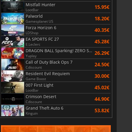
Mistfall Hunter
15.95€
LootBar
Palworld
18.20€
Gamesplanet US
Forza Horizon 6
40.35€
LDShop
EA SPORTS FC 27
45.28€
E.Leclerc
DRAGON BALL Sparking! ZERO Super Limit Breaking NEO
26.29€
Yuplay
Call of Duty Black Ops 7
24.50€
Cdiscount
Resident Evil Requiem
30.00€
Game Boost
007 First Light
45.02€
LootBar
Crimson Desert
44.90€
Cdiscount
Grand Theft Auto 6
53.82€
Kinguin