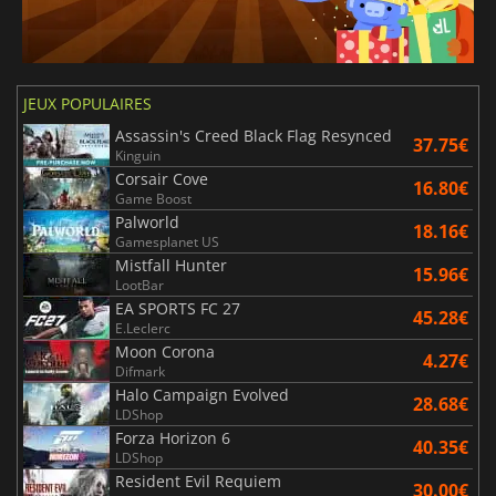
JEUX POPULAIRES
Assassin's Creed Black Flag Resynced
37.75€
Kinguin
Corsair Cove
16.80€
Game Boost
Palworld
18.16€
Gamesplanet US
Mistfall Hunter
15.96€
LootBar
EA SPORTS FC 27
45.28€
E.Leclerc
Moon Corona
4.27€
Difmark
Halo Campaign Evolved
28.68€
LDShop
Forza Horizon 6
40.35€
LDShop
Resident Evil Requiem
30.00€