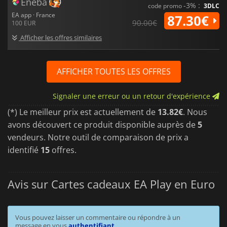
Eneba
-3% :
code promo
3DLC
EA app · France
87.30€
90.00€
100 EUR
Afficher les offres similaires
AFFICHER TOUTES LES OFFRES
Signaler une erreur ou un retour d'expérience
(*) Le meilleur prix est actuellement de
13.82€
. Nous
avons découvert ce produit disponible auprès de
5
vendeurs. Notre outil de comparaison de prix a
identifié
15
offres.
Avis sur Cartes cadeaux EA Play en Euro
Vous pouvez laisser un commentaire ou répondre à un
message en vous
authentifiant