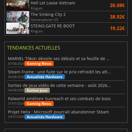
Hell Let Loose Vietnam
26.08€
Kinguin
The Sinking City 2
38.92€
Gamesplanet US
STEINS;GATE RE BOOT
19.22€
Kinguin
TENDANCES ACTUELLES
MARVEL Tōkon dévoile ses débuts et sa feuille de route
Gaming News
07/08/2026
Steam Frame : une fuite sur le prix refroidit les attentes VR
Actualités Hardware
05/08/2026
Sorties de jeux vidéo de cette semaine - août 2026 (semaine 32)
Sorties Jeux
04/08/2026
Palworld améliore Sunreach et ses combats de boss
Gaming News
31/07/2026
Projet Helix : Microsoft pourrait abandonner Steam
Actualités Hardware
29/07/2026