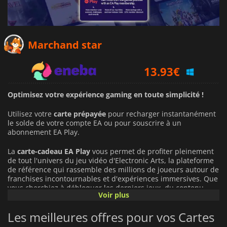
13.82
€
Marchand star
13.93
€
14.55
€
Optimisez votre expérience gaming en toute simplicité !
Utilisez votre
carte prépayée
pour recharger instantanément
le solde de votre compte EA ou pour souscrire à un
abonnement EA Play.
La
carte-cadeau EA Play
vous permet de profiter pleinement
de tout l'univers du jeu vidéo d'Electronic Arts, la plateforme
de référence qui rassemble des millions de joueurs autour de
franchises incontournables et d'expériences immersives. Que
vous cherchiez à débloquer les derniers jeux, du contenu
Voir plus
exclusif ou des récompenses en jeu, l'utilisation de ce solde
transforme radicalement votre expérience :
Les meilleures offres pour vos Cartes
Un catalogue de jeux et
de contenus exceptionnel :