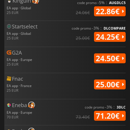
Kinguin
-5% :
code promo
AUGDLC5
EA app · Global
22.86€
24.06€
25 EUR
Startselect
-3% :
code promo
DLCOMPARE
EA app · Global
24.25€
25.00€
25 EUR
G2A
24.50€
EA app · Europe
25 EUR
Fnac
25.00€
EA app · France
25 EUR
Eneba
-3% :
code promo
3DLC
EA app · Europe
71.20€
73.40€
70 EUR