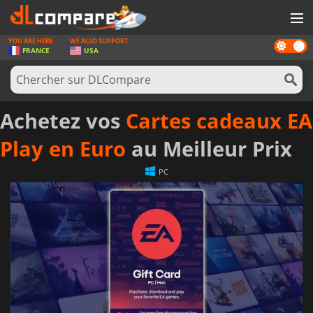
YOU ARE HERE
WE ALSO SUPPORT
Dark
JEUX
FRANCE
USA
mode
CARTES PRÉPAYÉES
LOGICIELS
Achetez vos
Cartes cadeaux EA
CONCOURS
Play en Euro
au Meilleur Prix
MATÉRIEL
PC
NEWS
SE CONNECTER OU S'INSCRIRE