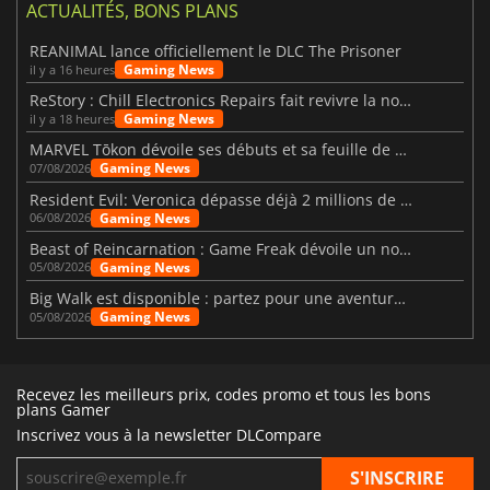
ACTUALITÉS, BONS PLANS
REANIMAL lance officiellement le DLC The Prisoner
Gaming News
il y a 16 heures
ReStory : Chill Electronics Repairs fait revivre la nostalgie des années 2000
Gaming News
il y a 18 heures
MARVEL Tōkon dévoile ses débuts et sa feuille de route
Gaming News
07/08/2026
Resident Evil: Veronica dépasse déjà 2 millions de wishlists
Gaming News
06/08/2026
Beast of Reincarnation : Game Freak dévoile un nouveau pari
Gaming News
05/08/2026
Big Walk est disponible : partez pour une aventure entre amis
Gaming News
05/08/2026
Recevez les meilleurs prix, codes promo et tous les bons
plans Gamer
Inscrivez vous à la newsletter DLCompare