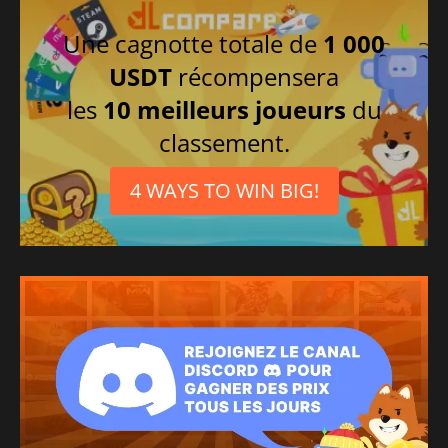
Une cagnotte totale de
1 000
USDT
récompensera
les
10 meilleurs joueurs
du
classement.
4 WAYS TO WIN BIG!