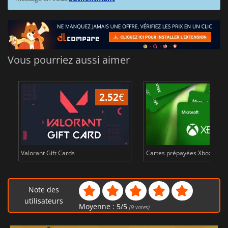
Vous pourriez aussi aimer
2.52
€
Valorant Gift Cards
Cartes prépayées Xbox Live 
Note des
utilisateurs
Moyenne :
5
/
5
(
9
votes)