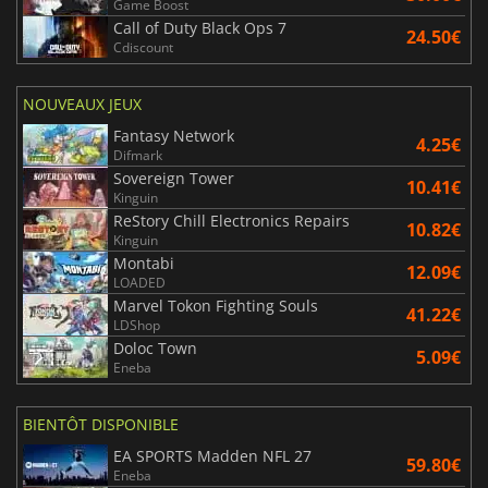
Game Boost
Call of Duty Black Ops 7
24.50€
Cdiscount
NOUVEAUX JEUX
Fantasy Network
4.25€
Difmark
Sovereign Tower
10.41€
Kinguin
ReStory Chill Electronics Repairs
10.82€
Kinguin
Montabi
12.09€
LOADED
Marvel Tokon Fighting Souls
41.22€
LDShop
Doloc Town
5.09€
Eneba
BIENTÔT DISPONIBLE
EA SPORTS Madden NFL 27
59.80€
Eneba