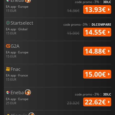
-3% :
code promo
3DLC
EA app · Europe
13.93€
14.36€
15 EUR
Startselect
-3% :
code promo
DLCOMPARE
EA app · Global
14.55€
15.00€
15 EUR
G2A
14.88€
EA app · Europe
15 EUR
Fnac
15.00€
EA app · France
15 EUR
Eneba
-3% :
code promo
3DLC
EA app · Europe
22.62€
23.32€
25 EUR