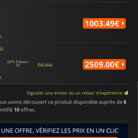
1003.49€
s
00
2509.00€
GPU Edition:
Voir plus
XT
s
Signaler une erreur ou un retour d'expérience
ous avons découvert ce produit disponible auprès de
6
ntifié
10
offres.