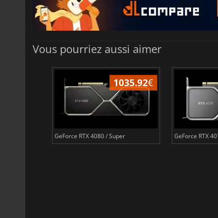
Vous pourriez aussi aimer
305.35
€
1035.92
€
GeForce RTX 4080 / Super
GeForce RTX 4070