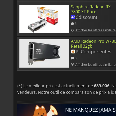
Sapphire Radeon RX
7800 XT Pure
Cdiscount
3
Afficher les offres similaire
AMD Radeon Pro W78
Retail 32gb
PcComponentes
0
Afficher les offres similaire
(*) Le meilleur prix est actuellement de
689.00€
. N
vendeurs. Notre outil de comparaison de prix a ide