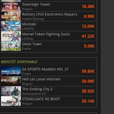
Sovereign Tower
10.48€
Kinguin
ReStory Chill Electronics Repairs
8.99€
Instant Gaming
Montabi
12.09€
LOADED
Marvel Tokon Fighting Souls
41.22€
LDShop
Doloc Town
5.09€
Eneba
BIENTÔT DISPONIBLE
EA SPORTS Madden NFL 27
59.80€
Eneba
Hell Let Loose Vietnam
26.08€
Kinguin
The Sinking City 2
38.92€
Gamesplanet US
STEINS;GATE RE BOOT
20.14€
Kinguin