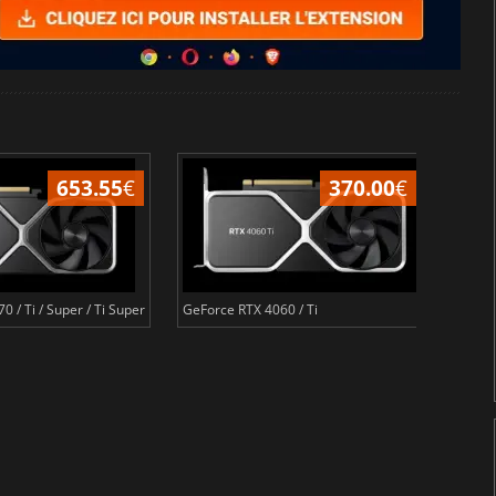
653.55
€
370.00
€
 / Ti / Super / Ti Super
GeForce RTX 4060 / Ti
Radeon