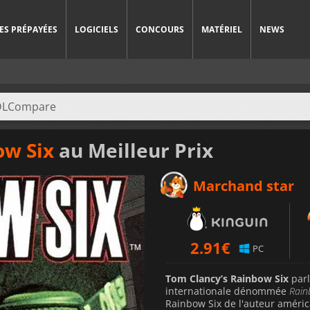
ES PRÉPAYÉES
LOGICIELS
CONCOURS
MATÉRIEL
NEWS
ow Six
au Meilleur Prix
Marchand star
2.91
€
PC
Tom Clancy’s Rainbow Six
parl
internationale dénommée
Rai
Rainbow Six de l'auteur améric