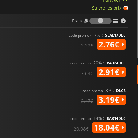
Suivre les prix
Frais
Frais
-17% :
code promo
SEAL17DLC
2.76€
3.32€
-20% :
code promo
RAB24DLC
2.91€
3.64€
-8% :
code promo
DLC8
3.19€
3.47€
-14% :
code promo
RAB14DLC
18.04€
20.98€