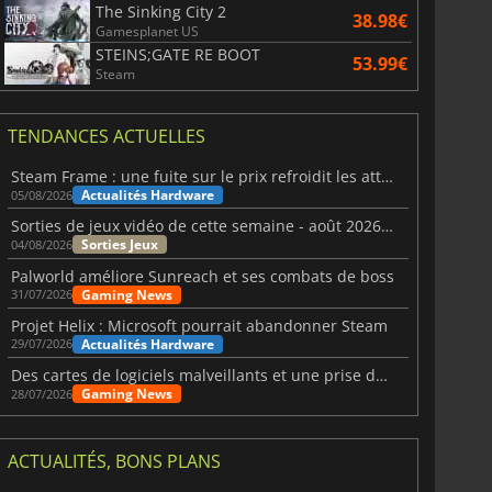
The Sinking City 2
38.98€
Gamesplanet US
STEINS;GATE RE BOOT
53.99€
Steam
TENDANCES ACTUELLES
Steam Frame : une fuite sur le prix refroidit les attentes VR
Actualités Hardware
05/08/2026
Sorties de jeux vidéo de cette semaine - août 2026 (semaine 32)
Sorties Jeux
04/08/2026
Palworld améliore Sunreach et ses combats de boss
Gaming News
31/07/2026
Projet Helix : Microsoft pourrait abandonner Steam
Actualités Hardware
29/07/2026
Des cartes de logiciels malveillants et une prise de contrôle de Discord ont touché Meccha Chameleon
Gaming News
28/07/2026
ACTUALITÉS, BONS PLANS