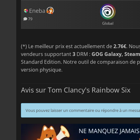
Eneba
79
Global
(*) Le meilleur prix est actuellement de
2.76€
. Nou
vendeurs supportant
3
DRM :
GOG Galaxy, Steam
Standard Edition. Notre outil de comparaison de pr
version physique.
Avis sur Tom Clancy's Rainbow Six
Vous pouvez laisser un commentaire ou répondre à un mess