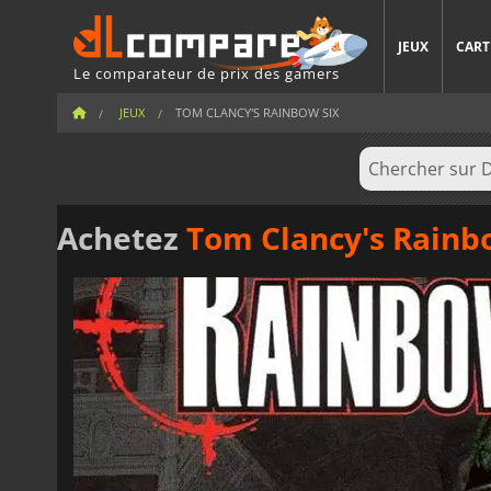
JEUX
CART
Le comparateur de prix des gamers
JEUX
TOM CLANCY'S RAINBOW SIX
Achetez
Tom Clancy's Rainb