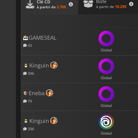
Boîte
Clé CD
à partir de
10.29€
à partir de
2.76€
GAMESEAL
43
Global
Kinguin
396
Global
Eneba
79
Global
Kinguin
396
Global