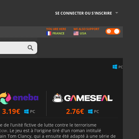
SE CONNECTER OU S'INSCRIRE
YOU ARE HERE
WE ALSO SUPPORT
Dark
FRANCE
USA
mode
PC
3.19
€
2.76
€
PC
PC
e de l’unité fictive de lutte contre le terrorisme
nbow
. Le jeu est à l'origine tiré d'un roman intitulé
ain Tom Clancy, qui a ensuite été adapté à une série de