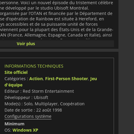
e personne. Voici un nouvel épisode du tristement célèbre
nne développé par le studio Ubisoft Montréal.
organisée par l’OTAN et financée par le Département de
base d’opération de Rainbow est située à Hereford, en
ys accessibles et de sa puissante unité de forces
viennent pour la plupart des États-Unis et de la Grande-
AN (France, Allemagne, Espagne, Canada et Italie), ainsi
 ont au moins un représentant.
Dans ce jeu, l’équipe
Voir plus
Clark et appuyée par d’autres membres du personnel et
0 membres, parmi lesquels des membres des pays
'OTAN. Un maximum de huit agents peuvent être
aximum de quatre équipes pour chaque mission au cours
INFORMATIONS TECHNIQUES
 armes, les uniformes et le matériel ne peuvent pas être
Site officiel
es agents et des missions.
Catégories :
Action
,
First-Person Shooter
,
Jeu
d'équipe
Editeur : Red Storm Entertainment
Développeur : Ubisoft
Mode(s) : Solo, Multiplayer, Coopération
Date de sortie : 22 août 1998
Configurations système
Minimum
OS:
Windows XP