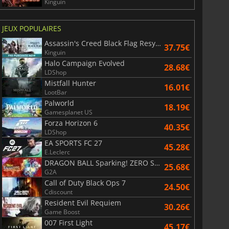
Kinguin
JEUX POPULAIRES
Assassin's Creed Black Flag Resynced
37.75€
Kinguin
Halo Campaign Evolved
28.68€
LDShop
Mistfall Hunter
16.01€
LootBar
Palworld
18.19€
Gamesplanet US
Forza Horizon 6
40.35€
LDShop
EA SPORTS FC 27
45.28€
E.Leclerc
DRAGON BALL Sparking! ZERO Super Limit Breaking NEO
25.68€
G2A
Call of Duty Black Ops 7
24.50€
Cdiscount
Resident Evil Requiem
30.26€
Game Boost
007 First Light
45.17€