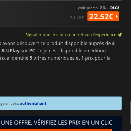
-8% :
code promo
DLC8
22.52€
24.48€
Signaler une erreur ou un retour d'expérience
s avons découvert ce produit disponible auprès de
4
 & UPlay
sur
PC
. Le jeu est disponible en édition
ix a identifié
5
offres numériques et
1
prix pour la
age en vous
authentifiant