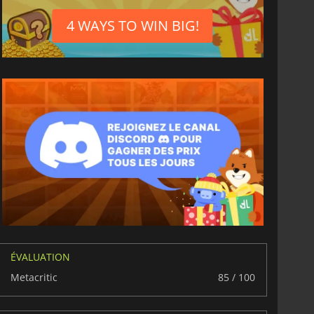
4 WAYS TO WIN BIG!
ÉVALUATION
Metacritic
85 / 100