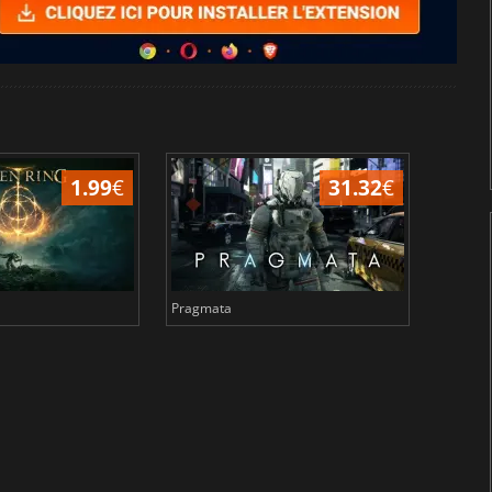
1.99
€
31.32
€
Pragmata
Total 