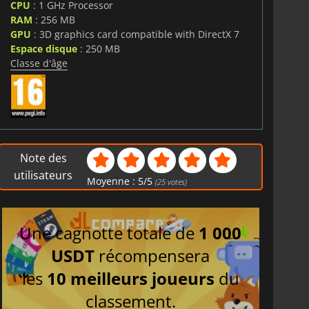
CPU
: 1 GHz Processor
RAM
: 256 MB
GPU
: 3D graphics card compatible with DirectX 7
Espace disque
: 250 MB
Classe d'âge
Note des
utilisateurs
Moyenne :
5
/
5
(
25
votes)
Une cagnotte totale de
1 000
USDT
récompensera
les
10 meilleurs joueurs
du
classement.