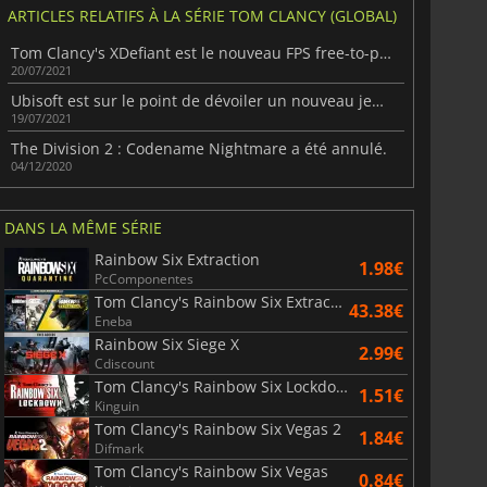
ARTICLES RELATIFS À LA SÉRIE TOM CLANCY (GLOBAL)
Tom Clancy's XDefiant est le nouveau FPS free-to-play d'Ubisoft.
20/07/2021
Ubisoft est sur le point de dévoiler un nouveau jeu Tom Clancy's
19/07/2021
The Division 2 : Codename Nightmare a été annulé.
04/12/2020
6.77
€
15.48
€
DANS LA MÊME SÉRIE
Rainbow Six Extraction
1.98€
PcComponentes
Tom Clancy's Rainbow Six Extraction United Bundle
War WARHAMMER 3
Lies Of P
43.38€
Eneba
Rainbow Six Siege X
2.99€
Cdiscount
Tom Clancy's Rainbow Six Lockdown
1.51€
Kinguin
Tom Clancy's Rainbow Six Vegas 2
1.84€
Difmark
Tom Clancy's Rainbow Six Vegas
0.84€