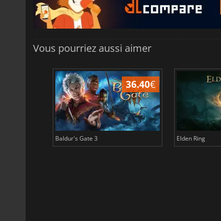
Vous pourriez aussi aimer
45.17
€
36.40
€
Baldur's Gate 3
Elden Ring