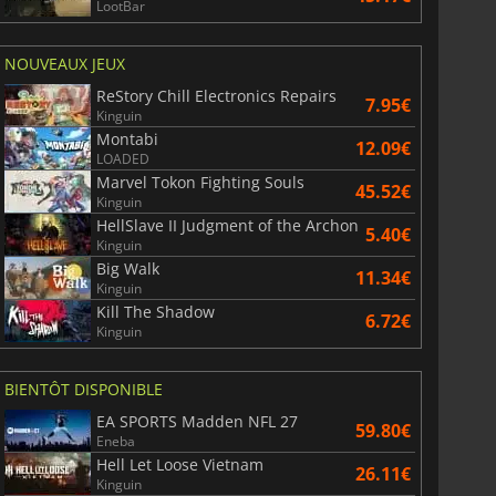
LootBar
NOUVEAUX JEUX
ReStory Chill Electronics Repairs
7.95€
Kinguin
Montabi
12.09€
LOADED
Marvel Tokon Fighting Souls
45.52€
Kinguin
HellSlave II Judgment of the Archon
5.40€
Kinguin
Big Walk
11.34€
Kinguin
Kill The Shadow
6.72€
Kinguin
BIENTÔT DISPONIBLE
EA SPORTS Madden NFL 27
59.80€
Eneba
Hell Let Loose Vietnam
26.11€
Kinguin