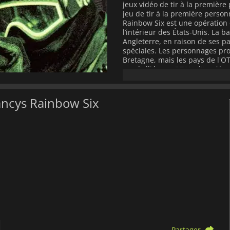
jeux vidéo de tir à la premièr
jeu de tir à la première perso
Rainbow Six est une opération 
l’intérieur des États-Unis. La 
Angleterre, en raison de ses pa
spéciales. Les personnages pro
Bretagne, mais les pays de l'OT
que l'allié non-OTAN d'Israël,
Rainbow est dirigée par John 
conseillers. L'unité compte 3
membres et non membres de l
ancys Rainbow Six
déployés et répartis en un m
des trois premiers matchs. Les
personnalisés, ils dépendent d
Partager