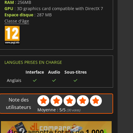
RAM
: 256MB
GPU
: 3D graphics card compatible with DirectX 7
Espace disque
: 287 MB
Classe d'âge
LANGUES PRISES EN CHARGE
Interface
Audio
Sous-titres
Anglais
Note des
utilisateurs
Moyenne :
5
/
5
(
30
votes)
Une cagnotte totale de
1 000