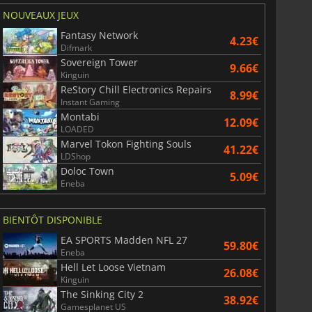
NOUVEAUX JEUX
Fantasy Network
4.23€
Difmark
Sovereign Tower
9.66€
Kinguin
ReStory Chill Electronics Repairs
8.99€
Instant Gaming
Montabi
12.09€
LOADED
Marvel Tokon Fighting Souls
41.22€
LDShop
Doloc Town
5.09€
Eneba
BIENTÔT DISPONIBLE
EA SPORTS Madden NFL 27
59.80€
Eneba
Hell Let Loose Vietnam
26.08€
Kinguin
The Sinking City 2
38.92€
Gamesplanet US