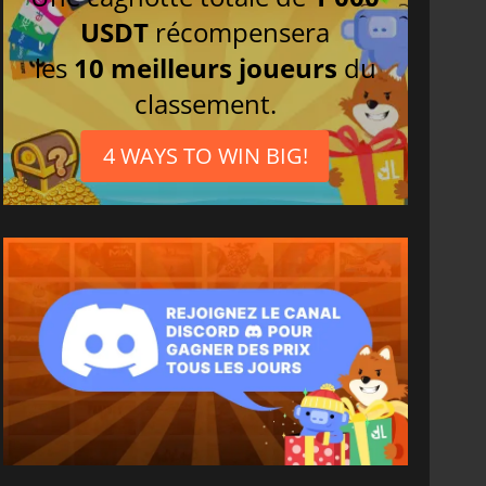
USDT
récompensera
les
10 meilleurs joueurs
du
classement.
4 WAYS TO WIN BIG!