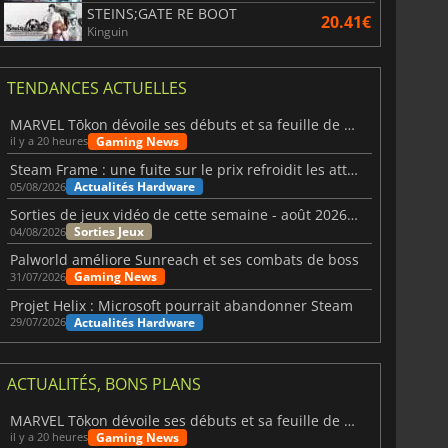
STEINS;GATE RE BOOT
20.41€
Kinguin
TENDANCES ACTUELLES
MARVEL Tōkon dévoile ses débuts et sa feuille de route
Gaming News
il y a 20 heures
Steam Frame : une fuite sur le prix refroidit les attentes VR
Actualités Hardware
05/08/2026
Sorties de jeux vidéo de cette semaine - août 2026 (semaine 32)
Sorties Jeux
04/08/2026
Palworld améliore Sunreach et ses combats de boss
Gaming News
31/07/2026
Projet Helix : Microsoft pourrait abandonner Steam
Actualités Hardware
29/07/2026
ACTUALITÉS, BONS PLANS
MARVEL Tōkon dévoile ses débuts et sa feuille de route
Gaming News
il y a 20 heures