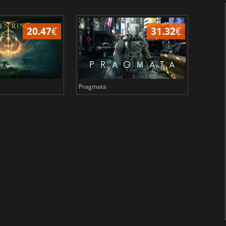
20.47
€
31.32
€
Pragmata
Total 