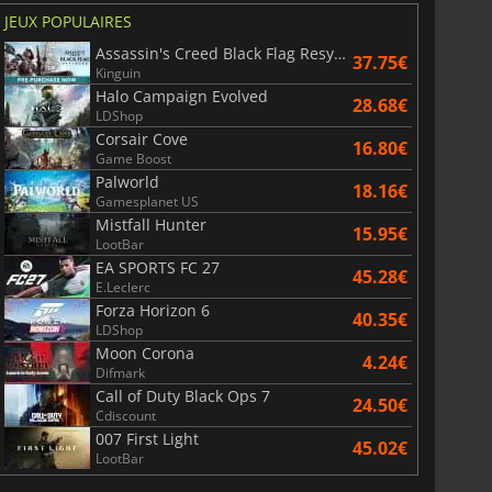
JEUX POPULAIRES
Assassin's Creed Black Flag Resynced
37.75€
Kinguin
Halo Campaign Evolved
28.68€
LDShop
Corsair Cove
16.80€
Game Boost
Palworld
18.16€
Gamesplanet US
Mistfall Hunter
15.95€
LootBar
EA SPORTS FC 27
45.28€
E.Leclerc
Forza Horizon 6
40.35€
LDShop
Moon Corona
4.24€
Difmark
Call of Duty Black Ops 7
24.50€
Cdiscount
007 First Light
45.02€
LootBar