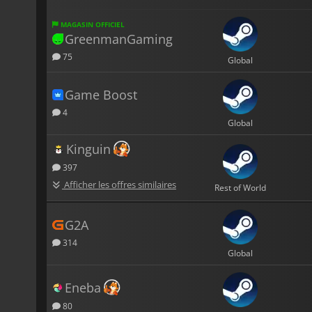
MAGASIN OFFICIEL
GreenmanGaming
75
Global
Game Boost
4
Global
Kinguin
397
Afficher les offres similaires
Rest of World
G2A
314
Global
Eneba
80