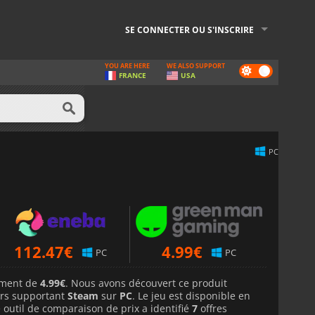
SE CONNECTER OU S'INSCRIRE
YOU ARE HERE
WE ALSO SUPPORT
Dark
FRANCE
USA
mode
PC
112.47
€
4.99
€
PC
PC
lement de
4.99€
. Nous avons découvert ce produit
rs supportant
Steam
sur
PC
. Le jeu est disponible en
 outil de comparaison de prix a identifié
7
offres