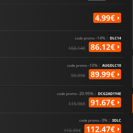
4.99€
-14% :
code promo
DLC14
86.12€
100.14€
-10% :
code promo
AUGDLC10
89.99€
99.99€
-20.95% :
code promo
DCG2AD1Y4E
91.67€
115.96€
-3% :
code promo
3DLC
112.47€
115.95€