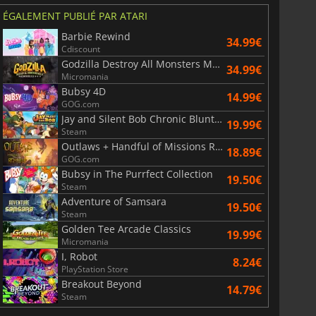
ÉGALEMENT PUBLIÉ PAR ATARI
Barbie Rewind
6.75
€
15.48
€
34.99€
Cdiscount
Godzilla Destroy All Monsters Melee Remastered
34.99€
Micromania
Bubsy 4D
14.99€
GOG.com
Jay and Silent Bob Chronic Blunt Punch
War WARHAMMER 3
Lies Of P
19.99€
Steam
Outlaws + Handful of Missions Remaster
18.89€
GOG.com
Bubsy in The Purrfect Collection
19.50€
Steam
Adventure of Samsara
19.50€
Steam
Golden Tee Arcade Classics
19.99€
Micromania
I, Robot
8.24€
PlayStation Store
Breakout Beyond
14.79€
Steam