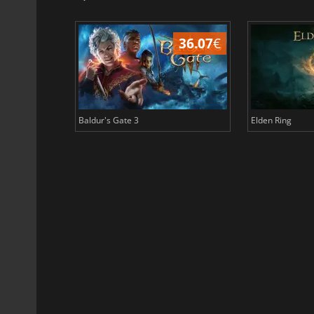
45.02
€
36.07
€
Baldur's Gate 3
Elden Ring