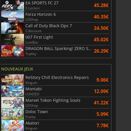
EA SPORTS FC 27
45.28€
E.Leclerc
Forza Horizon 6
40.35€
LDShop
Call of Duty Black Ops 7
24.50€
Cdiscount
007 First Light
45.02€
LootBar
DRAGON BALL Sparking! ZERO Super Limit Breaking NEO
26.29€
Yuplay
NOUVEAUX JEUX
ReStory Chill Electronics Repairs
9.06€
Kinguin
Montabi
12.09€
LOADED
Marvel Tokon Fighting Souls
41.22€
LDShop
Doloc Town
5.09€
Eneba
Akatori
7.78€
Kinguin