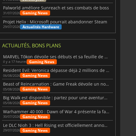
Palworld améliore Sunreach et ses combats de boss
Gaming News
31/07/2026
Projet Helix : Microsoft pourrait abandonner Steam
Actualités Hardware
29/07/2026
ACTUALITÉS, BONS PLANS
MARVEL Tōkon dévoile ses débuts et sa feuille de route
Gaming News
il y a 17 heures
Resident Evil: Veronica dépasse déjà 2 millions de wishlists
Gaming News
06/08/2026
Beast of Reincarnation : Game Freak dévoile un nouveau pari
Gaming News
05/08/2026
Big Walk est disponible : partez pour une aventure entre amis
Gaming News
05/08/2026
Warhammer 40 000 : Dawn of War 4 présente la faction des Nécrons
Gaming News
30/07/2026
Le DLC Nioh 3 : Hell Rising est officiellement annoncé
Gaming News
29/07/2026