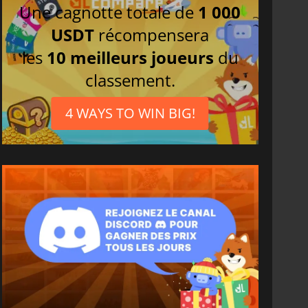
Une cagnotte totale de
1 000
USDT
récompensera
les
10 meilleurs joueurs
du
classement.
4 WAYS TO WIN BIG!