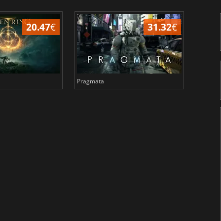
20.47
€
31.32
€
Pragmata
Total 