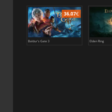
45.02
€
36.07
€
Baldur's Gate 3
Elden Ring