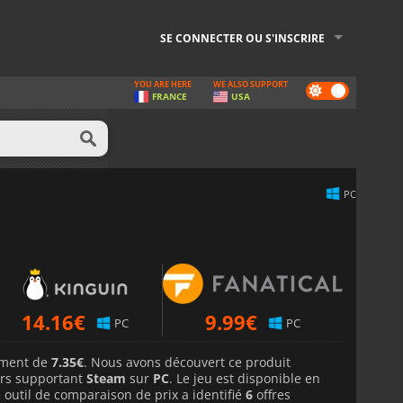
SE CONNECTER OU S'INSCRIRE
YOU ARE HERE
WE ALSO SUPPORT
Dark
FRANCE
USA
mode
PC
14.16
€
9.99
€
PC
PC
lement de
7.35€
. Nous avons découvert ce produit
rs supportant
Steam
sur
PC
. Le jeu est disponible en
 outil de comparaison de prix a identifié
6
offres