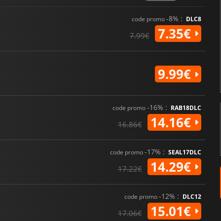
-8% :
code promo
DLC8
7.35€
7.99€
9.99€
-16% :
code promo
RAB18DLC
14.16€
16.86€
-17% :
code promo
SEAL17DLC
14.29€
17.22€
-12% :
code promo
DLC12
15.01€
17.06€