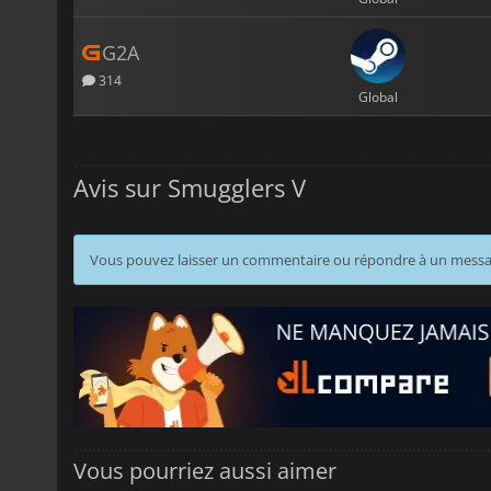
G2A
314
Global
Avis sur Smugglers V
Vous pouvez laisser un commentaire ou répondre à un mess
Vous pourriez aussi aimer