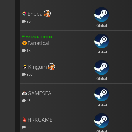
Eneba
80
Global
MAGASIN OFFICIEL
Fanatical
18
Global
Kinguin
397
Global
GAMESEAL
43
Global
HRKGAME
88
Global