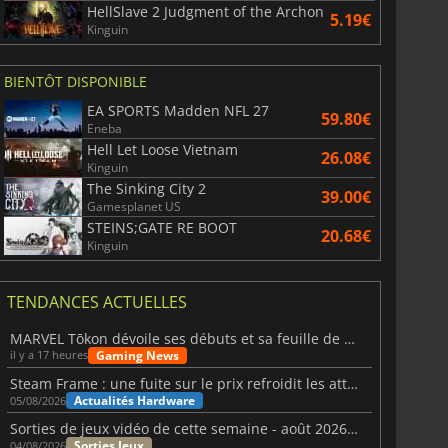
HellSlave 2 Judgment of the Archon
5.19€
Kinguin
BIENTÔT DISPONIBLE
EA SPORTS Madden NFL 27
59.80€
Eneba
Hell Let Loose Vietnam
26.08€
Kinguin
The Sinking City 2
39.00€
Gamesplanet US
STEINS;GATE RE BOOT
20.68€
Kinguin
TENDANCES ACTUELLES
MARVEL Tōkon dévoile ses débuts et sa feuille de route
Gaming News
il y a 17 heures
Steam Frame : une fuite sur le prix refroidit les attentes VR
Actualités Hardware
05/08/2026
Sorties de jeux vidéo de cette semaine - août 2026 (semaine 32)
Sorties Jeux
04/08/2026