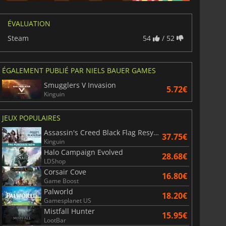
ÉVALUATION
6.75
€
15.48
€
Steam
54
/ 52
ÉGALEMENT PUBLIÉ PAR NIELS BAUER GAMES
War WARHAMMER 3
Lies Of P
Smugglers V Invasion
5.72€
Kinguin
JEUX POPULAIRES
Assassin's Creed Black Flag Resynced
37.75€
Kinguin
Halo Campaign Evolved
28.68€
LDShop
Corsair Cove
16.80€
Game Boost
Palworld
18.20€
Gamesplanet US
Mistfall Hunter
15.95€
LootBar