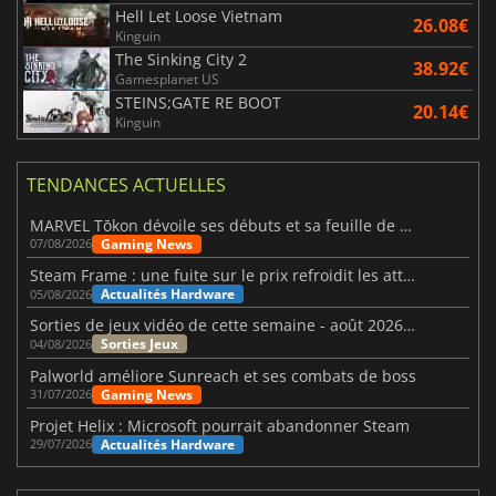
Hell Let Loose Vietnam
26.08€
Kinguin
The Sinking City 2
38.92€
Gamesplanet US
STEINS;GATE RE BOOT
20.14€
Kinguin
TENDANCES ACTUELLES
MARVEL Tōkon dévoile ses débuts et sa feuille de route
Gaming News
07/08/2026
Steam Frame : une fuite sur le prix refroidit les attentes VR
Actualités Hardware
05/08/2026
Sorties de jeux vidéo de cette semaine - août 2026 (semaine 32)
Sorties Jeux
04/08/2026
Palworld améliore Sunreach et ses combats de boss
Gaming News
31/07/2026
Projet Helix : Microsoft pourrait abandonner Steam
Actualités Hardware
29/07/2026