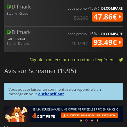
Difmark
-15% :
code promo
DLCOMPARE
Steam · Global
47.86€
56.30€
Difmark
-15% :
code promo
DLCOMPARE
Gift · Global
93.49€
109.99€
Édition Deluxe
Signaler une erreur ou un retour d'expérience
Avis sur Screamer (1995)
Vous pouvez laisser un commentaire ou répondre à un
message en vous
authentifiant