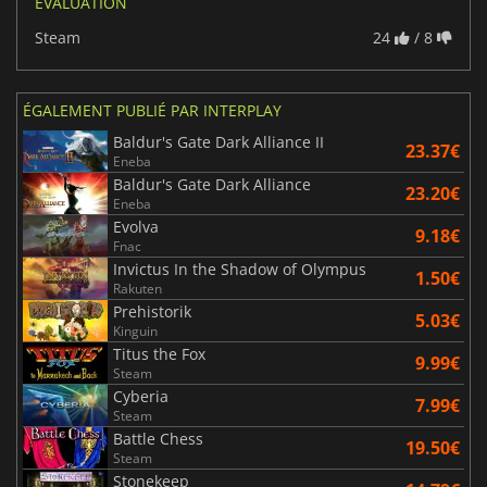
ÉVALUATION
Steam
24
/ 8
ÉGALEMENT PUBLIÉ PAR INTERPLAY
Baldur's Gate Dark Alliance II
23.37€
Eneba
Baldur's Gate Dark Alliance
23.20€
Eneba
Evolva
9.18€
Fnac
Invictus In the Shadow of Olympus
1.50€
Rakuten
Prehistorik
5.03€
Kinguin
Titus the Fox
9.99€
Steam
Cyberia
7.99€
Steam
Battle Chess
19.50€
Steam
Stonekeep