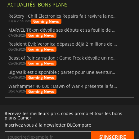
ACTUALITÉS, BONS PLANS
ReStory : Chill Electronics Repairs fait revivre la nostalgie des années 2000
Gaming News
il y a 2 heures
MARVEL Tōkon dévoile ses débuts et sa feuille de route
Gaming News
07/08/2026
Resident Evil: Veronica dépasse déjà 2 millions de wishlists
Gaming News
06/08/2026
Beast of Reincarnation : Game Freak dévoile un nouveau pari
Gaming News
05/08/2026
Big Walk est disponible : partez pour une aventure entre amis
Gaming News
05/08/2026
Warhammer 40 000 : Dawn of War 4 présente la faction des Nécrons
Gaming News
30/07/2026
Recevez les meilleurs prix, codes promo et tous les bons
plans Gamer
Inscrivez vous à la newsletter DLCompare