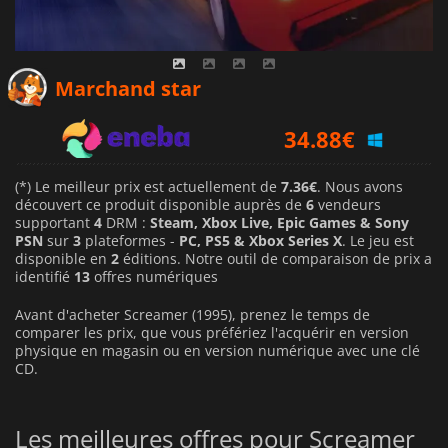
32.58
€
Marchand star
34.88
€
9.99
€
(*) Le meilleur prix est actuellement de
7.36€
. Nous avons
découvert ce produit disponible auprès de
6
vendeurs
supportant
4
DRM :
Steam, Xbox Live, Epic Games & Sony
PSN
sur
3
plateformes -
PC, PS5 & Xbox Series X
. Le jeu est
disponible en
2
éditions. Notre outil de comparaison de prix a
identifié
13
offres numériques
Avant d'acheter Screamer (1995), prenez le temps de
comparer les prix, que vous préfériez l'acquérir en version
physique en magasin ou en version numérique avec une clé
CD.
Les meilleures offres pour Screamer