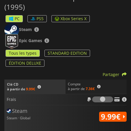
(1995)
PC
PS5
Xbox Series X
Steam
Epic Games
Tous les types
STANDARD EDITION
ÉDITION DELUXE
Partager
Compte
Clé CD
à partir de
7.36€
à partir de
9.99€
Frais
Frais
Steam
9.99€
Steam · Global