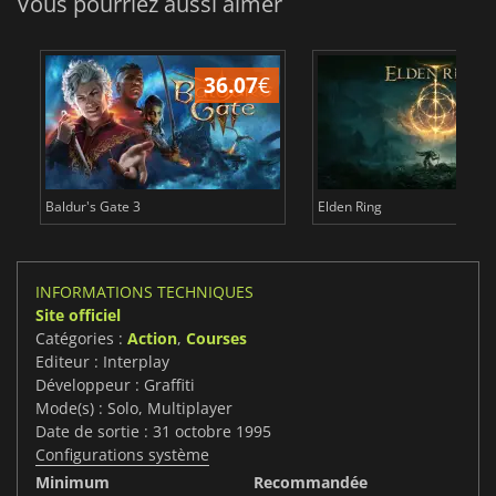
Vous pourriez aussi aimer
36.07
€
2
Baldur's Gate 3
Elden Ring
INFORMATIONS TECHNIQUES
Site officiel
Catégories :
Action
,
Courses
Editeur : Interplay
Développeur : Graffiti
Mode(s) : Solo, Multiplayer
Date de sortie : 31 octobre 1995
Configurations système
Minimum
Recommandée