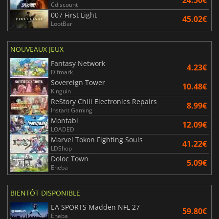
Cdiscount
007 First Light
45.02€
LootBar
NOUVEAUX JEUX
Fantasy Network
4.23€
Difmark
Sovereign Tower
10.48€
Kinguin
ReStory Chill Electronics Repairs
8.99€
Instant Gaming
Montabi
12.09€
LOADED
Marvel Tokon Fighting Souls
41.22€
LDShop
Doloc Town
5.09€
Eneba
BIENTÔT DISPONIBLE
EA SPORTS Madden NFL 27
59.80€
Eneba