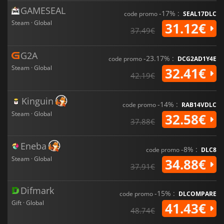
GAMESEAL
-17% :
code promo
SEAL17DLC
Steam · Global
31.12€
37.49€
G2A
-23.17% :
code promo
DCG2AD1Y4E
Steam · Global
32.41€
42.19€
Kinguin
-14% :
code promo
RAB14VDLC
Steam · Global
32.58€
37.88€
Eneba
-8% :
code promo
DLC8
Steam · Global
34.88€
37.91€
Difmark
-15% :
code promo
DLCOMPARE
Gift · Global
41.43€
48.74€