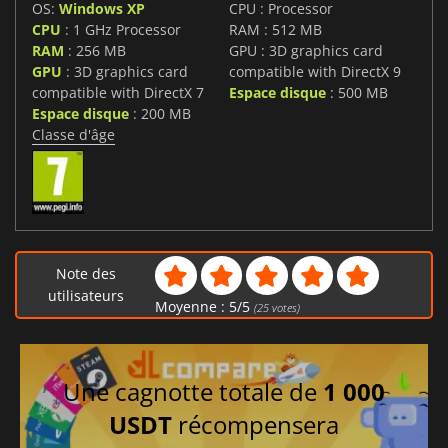
OS:
Windows XP
CPU : Processor
CPU
: 1 GHz Processor
RAM : 512 MB
RAM
: 256 MB
GPU : 3D graphics card
GPU
: 3D graphics card
compatible with DirectX 9
compatible with DirectX 7
Espace disque
: 500 MB
Espace disque
: 200 MB
Classe d'âge
Note des
utilisateurs
Moyenne :
5
/
5
(
25
votes)
Une cagnotte totale de
1 000
USDT
récompensera