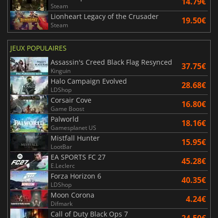
14.79€
Steam
Lionheart Legacy of the Crusader
19.50€
Steam
JEUX POPULAIRES
Assassin's Creed Black Flag Resynced
37.75€
Kinguin
Halo Campaign Evolved
28.68€
LDShop
Corsair Cove
16.80€
Game Boost
Palworld
18.16€
Gamesplanet US
Mistfall Hunter
15.95€
LootBar
EA SPORTS FC 27
45.28€
E.Leclerc
Forza Horizon 6
40.35€
LDShop
Moon Corona
4.24€
Difmark
Call of Duty Black Ops 7
24.50€