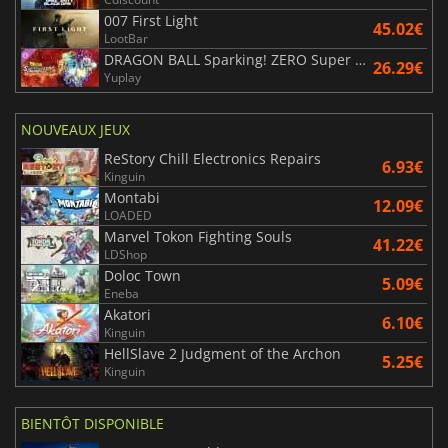
007 First Light
45.02€
LootBar
DRAGON BALL Sparking! ZERO Super Limit Breaking NEO
26.29€
Yuplay
NOUVEAUX JEUX
ReStory Chill Electronics Repairs
6.93€
Kinguin
Montabi
12.09€
LOADED
Marvel Tokon Fighting Souls
41.22€
LDShop
Doloc Town
5.09€
Eneba
Akatori
6.10€
Kinguin
HellSlave 2 Judgment of the Archon
5.25€
Kinguin
BIENTÔT DISPONIBLE