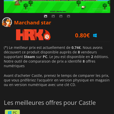
0.74
€
Marchand star
0.80
€
0.91
€
(*) Le meilleur prix est actuellement de
0.74€
. Nous avons
découvert ce produit disponible auprès de
8
vendeurs
supportant
Steam
sur
PC
. Le jeu est disponible en
2
éditions.
Notre outil de comparaison de prix a identifié
8
offres
numériques
Avant d'acheter Castle, prenez le temps de comparer les prix,
que vous préfériez l'acquérir en version physique en magasin
ou en version numérique avec une clé CD.
Les meilleures offres pour Castle
PC