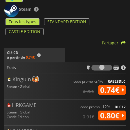
Steam
Tous les types
STANDARD EDITION
CASTLE EDITION
Partager
Clé CD
à partir de
0.74€
Frais
Frais
Kinguin
-24% :
code promo
RAB28DLC
Steam · Global
0.74€
0.98€
HRKGAME
-12% :
code promo
DLC12
Steam · Global
0.80€
0.91€
Castle Edition