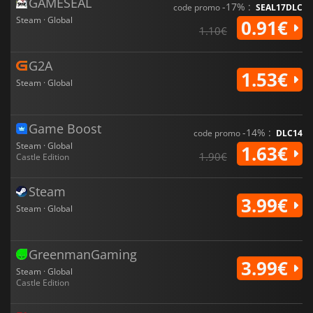
GAMESEAL
-17% :
code promo
SEAL17DLC
Steam · Global
0.91€
1.10€
G2A
1.53€
Steam · Global
Game Boost
-14% :
code promo
DLC14
Steam · Global
1.63€
1.90€
Castle Edition
Steam
3.99€
Steam · Global
GreenmanGaming
3.99€
Steam · Global
Castle Edition