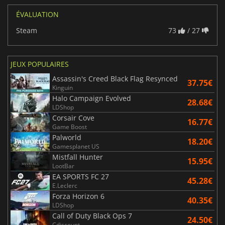
ÉVALUATION
Steam
73
/ 27
JEUX POPULAIRES
Assassin's Creed Black Flag Resynced
37.75€
Kinguin
Halo Campaign Evolved
28.68€
LDShop
Corsair Cove
16.77€
Game Boost
Palworld
18.20€
Gamesplanet US
Mistfall Hunter
15.95€
LootBar
EA SPORTS FC 27
45.28€
E.Leclerc
Forza Horizon 6
40.35€
LDShop
Call of Duty Black Ops 7
24.50€
Cdiscount