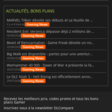
ACTUALITÉS, BONS PLANS
MARVEL Tōkon dévoile ses débuts et sa feuille de route
Gaming News
il y a 4 heures
Resident Evil: Veronica dépasse déjà 2 millions de wishlists
Gaming News
06/08/2026
Beast of Reincarnation : Game Freak dévoile un nouveau pari
Gaming News
05/08/2026
Big Walk est disponible : partez pour une aventure entre amis
Gaming News
05/08/2026
Warhammer 40 000 : Dawn of War 4 présente la faction des Nécrons
Gaming News
30/07/2026
Le DLC Nioh 3 : Hell Rising est officiellement annoncé
Gaming News
29/07/2026
Recevez les meilleurs prix, codes promo et tous les bons
plans Gamer
Inscrivez vous à la newsletter DLCompare