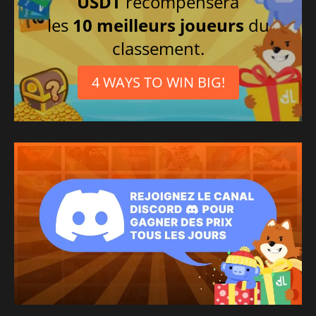
USDT
récompensera
les
10 meilleurs joueurs
du
classement.
4 WAYS TO WIN BIG!