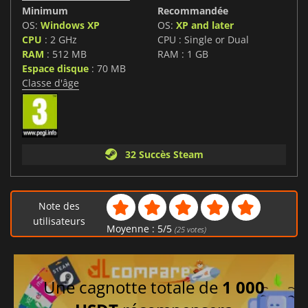
Minimum
Recommandée
OS:
Windows XP
OS:
XP and later
CPU
: 2 GHz
CPU : Single or Dual
RAM
: 512 MB
RAM : 1 GB
Espace disque
: 70 MB
Classe d'âge
32 Succès Steam
Note des
utilisateurs
Moyenne :
5
/
5
(
25
votes)
Une cagnotte totale de
1 000