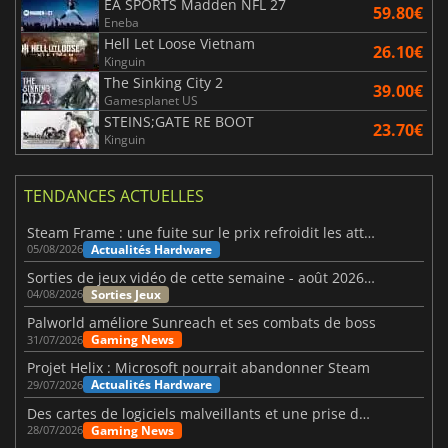
EA SPORTS Madden NFL 27
59.80€
Eneba
Hell Let Loose Vietnam
26.10€
Kinguin
The Sinking City 2
39.00€
Gamesplanet US
STEINS;GATE RE BOOT
23.70€
Kinguin
TENDANCES ACTUELLES
Steam Frame : une fuite sur le prix refroidit les attentes VR
Actualités Hardware
05/08/2026
Sorties de jeux vidéo de cette semaine - août 2026 (semaine 32)
Sorties Jeux
04/08/2026
Palworld améliore Sunreach et ses combats de boss
Gaming News
31/07/2026
Projet Helix : Microsoft pourrait abandonner Steam
Actualités Hardware
29/07/2026
Des cartes de logiciels malveillants et une prise de contrôle de Discord ont touché Meccha Chameleon
Gaming News
28/07/2026