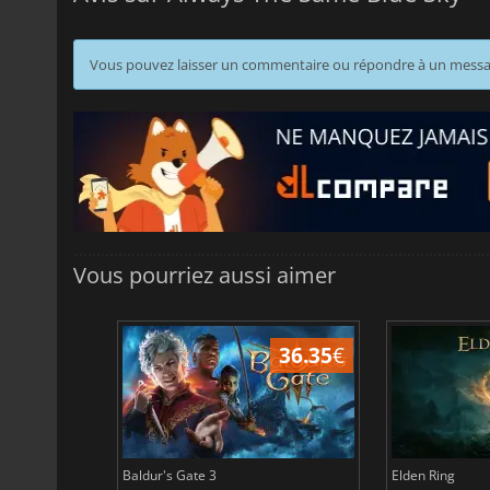
Vous pouvez laisser un commentaire ou répondre à un mess
Vous pourriez aussi aimer
45.05
€
36.35
€
Baldur's Gate 3
Elden Ring