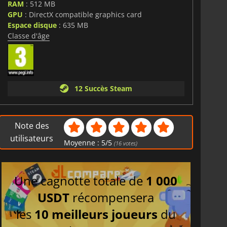
RAM
: 512 MB
GPU
: DirectX compatible graphics card
Espace disque
: 635 MB
Classe d'âge
12 Succès Steam
Note des
utilisateurs
Moyenne :
5
/
5
(
16
votes)
Une cagnotte totale de
1 000
USDT
récompensera
les
10 meilleurs joueurs
du