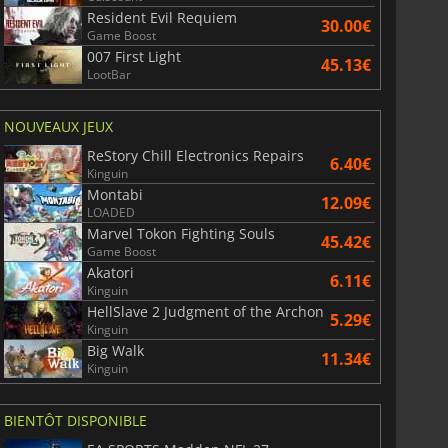
Resident Evil Requiem
30.00€
Game Boost
007 First Light
45.13€
LootBar
NOUVEAUX JEUX
ReStory Chill Electronics Repairs
6.40€
Kinguin
Montabi
12.09€
LOADED
Marvel Tokon Fighting Souls
45.42€
Game Boost
Akatori
6.11€
Kinguin
HellSlave 2 Judgment of the Archon
5.29€
Kinguin
Big Walk
11.34€
Kinguin
BIENTÔT DISPONIBLE