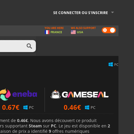
SE CONNECTER OU S'INSCRIRE
YOU ARE HERE
WE ALSO SUPPORT
Dark
FRANCE
USA
mode
PC
0.67
€
0.46
€
PC
PC
lement de
0.46€
. Nous avons découvert ce produit
rs supportant
Steam
sur
PC
. Le jeu est disponible en
2
aison de prix a identifié
9
offres numériques