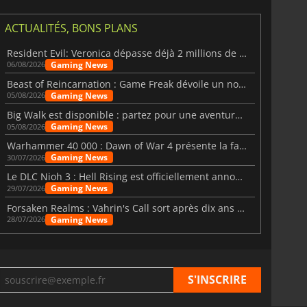
ACTUALITÉS, BONS PLANS
Resident Evil: Veronica dépasse déjà 2 millions de wishlists
Gaming News
06/08/2026
Beast of Reincarnation : Game Freak dévoile un nouveau pari
Gaming News
05/08/2026
Big Walk est disponible : partez pour une aventure entre amis
Gaming News
05/08/2026
Warhammer 40 000 : Dawn of War 4 présente la faction des Nécrons
Gaming News
30/07/2026
Le DLC Nioh 3 : Hell Rising est officiellement annoncé
Gaming News
29/07/2026
Forsaken Realms : Vahrin's Call sort après dix ans de développement
Gaming News
28/07/2026