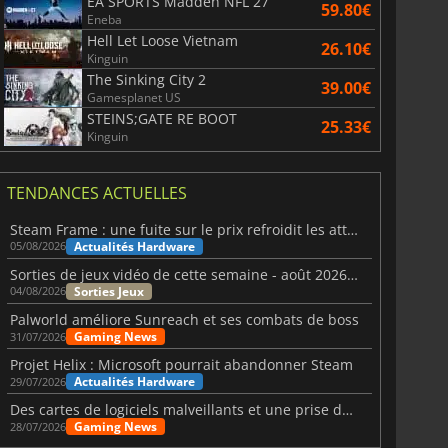
EA SPORTS Madden NFL 27
59.80€
Eneba
Hell Let Loose Vietnam
26.10€
Kinguin
The Sinking City 2
39.00€
Gamesplanet US
STEINS;GATE RE BOOT
25.33€
Kinguin
TENDANCES ACTUELLES
Steam Frame : une fuite sur le prix refroidit les attentes VR
Actualités Hardware
05/08/2026
Sorties de jeux vidéo de cette semaine - août 2026 (semaine 32)
Sorties Jeux
04/08/2026
Palworld améliore Sunreach et ses combats de boss
Gaming News
31/07/2026
Projet Helix : Microsoft pourrait abandonner Steam
Actualités Hardware
29/07/2026
Des cartes de logiciels malveillants et une prise de contrôle de Discord ont touché Meccha Chameleon
Gaming News
28/07/2026