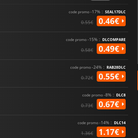
-17% :
code promo
SEAL17DLC
0.46€
0.55€
-15% :
code promo
DLCOMPARE
0.49€
0.58€
-24% :
code promo
RAB28DLC
0.55€
0.72€
-8% :
code promo
DLC8
0.67€
0.73€
-14% :
code promo
DLC14
1.17€
1.36€