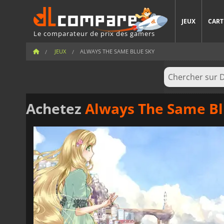
JEUX
CART
Le comparateur de prix des gamers
JEUX
ALWAYS THE SAME BLUE SKY
Achetez
Always The Same Bl