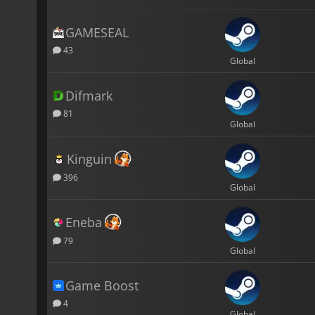
GAMESEAL
43
Global
Difmark
81
Global
Kinguin
396
Global
Eneba
79
Global
Game Boost
4
Global