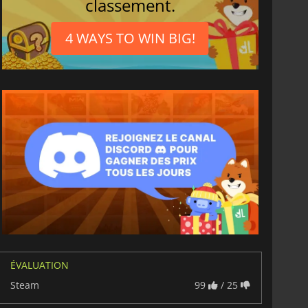
classement.
4 WAYS TO WIN BIG!
ÉVALUATION
Steam
99
/ 25