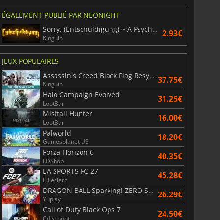
ÉGALEMENT PUBLIÉ PAR NEONIGHT
Sorry. (Entschuldigung) ~ A Psychological Horror Visual Novel
2.93€
Kinguin
JEUX POPULAIRES
Assassin's Creed Black Flag Resynced
37.75€
Kinguin
Halo Campaign Evolved
31.25€
LootBar
Mistfall Hunter
16.00€
LootBar
Palworld
18.20€
Gamesplanet US
Forza Horizon 6
40.35€
6.77
€
15.48
€
LDShop
EA SPORTS FC 27
45.28€
E.Leclerc
DRAGON BALL Sparking! ZERO Super Limit Breaking NEO
26.29€
Yuplay
Call of Duty Black Ops 7
24.50€
War WARHAMMER 3
Lies Of P
Cdiscount