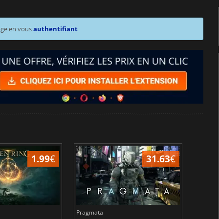
age en vous
authentifiant
1.99
€
31.63
€
Pragmata
Total 