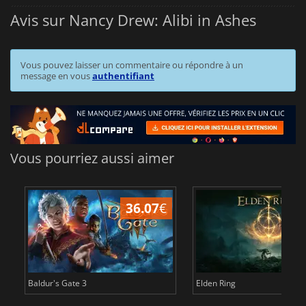
Avis sur Nancy Drew: Alibi in Ashes
Vous pouvez laisser un commentaire ou répondre à un
message en vous
authentifiant
Vous pourriez aussi aimer
36.07
€
2
Baldur's Gate 3
Elden Ring