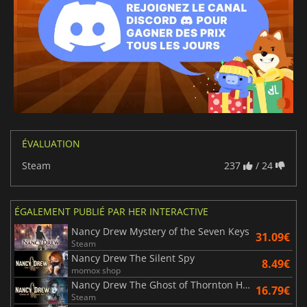
ÉVALUATION
Steam
237
/ 24
ÉGALEMENT PUBLIÉ PAR HER INTERACTIVE
Nancy Drew Mystery of the Seven Keys
31.09€
Steam
Nancy Drew The Silent Spy
8.49€
momox shop
Nancy Drew The Ghost of Thornton Hall
16.79€
Steam