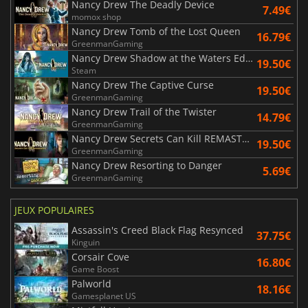
Nancy Drew The Deadly Device
7.49€
momox shop
Nancy Drew Tomb of the Lost Queen
16.79€
GreenmanGaming
Nancy Drew Shadow at the Waters Edge
19.50€
Steam
Nancy Drew The Captive Curse
19.50€
GreenmanGaming
Nancy Drew Trail of the Twister
14.79€
GreenmanGaming
Nancy Drew Secrets Can Kill REMASTERED
19.50€
GreenmanGaming
Nancy Drew Resorting to Danger
5.69€
GreenmanGaming
JEUX POPULAIRES
Assassin's Creed Black Flag Resynced
37.75€
Kinguin
Corsair Cove
16.80€
Game Boost
Palworld
18.16€
Gamesplanet US