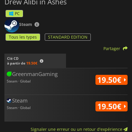
Drew Alibi in Ashes
PC
Steam
Tous les types
STANDARD EDITION
Partager
Clé CD
à partir de
19.50€
GreenmanGaming
19.50€
Steam · Global
Steam
19.50€
Steam · Global
Signaler une erreur ou un retour d'expérience