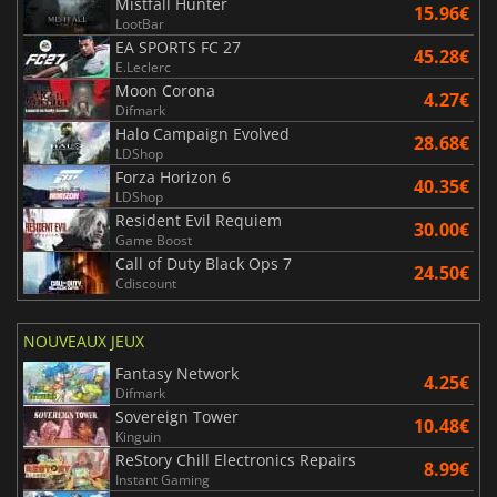
Mistfall Hunter
15.96€
LootBar
EA SPORTS FC 27
45.28€
E.Leclerc
Moon Corona
4.27€
Difmark
Halo Campaign Evolved
28.68€
LDShop
Forza Horizon 6
40.35€
LDShop
Resident Evil Requiem
30.00€
Game Boost
Call of Duty Black Ops 7
24.50€
Cdiscount
NOUVEAUX JEUX
Fantasy Network
4.25€
Difmark
Sovereign Tower
10.48€
Kinguin
ReStory Chill Electronics Repairs
8.99€
Instant Gaming