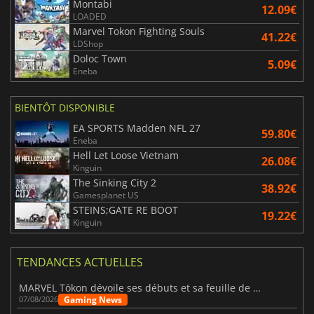
Montabi
12.09€
LOADED
Marvel Tokon Fighting Souls
41.22€
LDShop
Doloc Town
5.09€
Eneba
BIENTÔT DISPONIBLE
EA SPORTS Madden NFL 27
59.80€
Eneba
Hell Let Loose Vietnam
26.08€
Kinguin
The Sinking City 2
38.92€
Gamesplanet US
STEINS;GATE RE BOOT
19.22€
Kinguin
TENDANCES ACTUELLES
MARVEL Tōkon dévoile ses débuts et sa feuille de route
Gaming News
07/08/2026