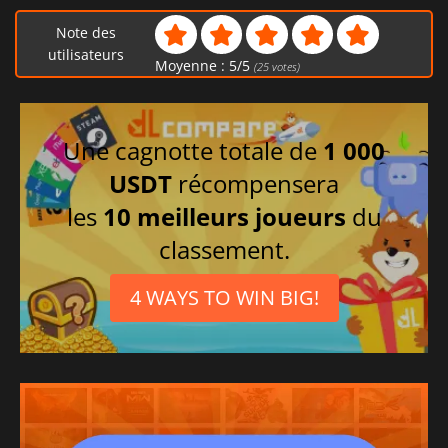
Note des
utilisateurs
Moyenne :
5
/
5
(
25
votes)
Une cagnotte totale de
1 000
USDT
récompensera
les
10 meilleurs joueurs
du
classement.
4 WAYS TO WIN BIG!