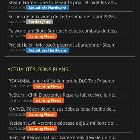
Steam Frame : une fuite sur le prix refroidit les attentes VR
Actualités Hardware
05/08/2026
Sorties de jeux vidéo de cette semaine - août 2026 (semaine 32)
Sorties Jeux
04/08/2026
Palworld améliore Sunreach et ses combats de boss
Gaming News
31/07/2026
Projet Helix : Microsoft pourrait abandonner Steam
Actualités Hardware
29/07/2026
ACTUALITÉS, BONS PLANS
REANIMAL lance officiellement le DLC The Prisoner
Gaming News
il y a 13 heures
ReStory : Chill Electronics Repairs fait revivre la nostalgie des années 2000
Gaming News
il y a 15 heures
MARVEL Tōkon dévoile ses débuts et sa feuille de route
Gaming News
07/08/2026
Resident Evil: Veronica dépasse déjà 2 millions de wishlists
Gaming News
06/08/2026
Beast of Reincarnation : Game Freak dévoile un nouveau pari