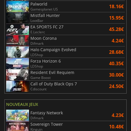
Palworld
18.16€
Gamesplanet US
Mistfall Hunter
15.95€
LootBar
EA SPORTS FC 27
45.28€
E.Leclerc
Moon Corona
4.24€
Difmark
Halo Campaign Evolved
28.68€
LDShop
Forza Horizon 6
40.35€
LDShop
Resident Evil Requiem
30.00€
Game Boost
Call of Duty Black Ops 7
24.50€
Cdiscount
NOUVEAUX JEUX
Fantasy Network
4.23€
Difmark
Sovereign Tower
10.48€
Kinguin