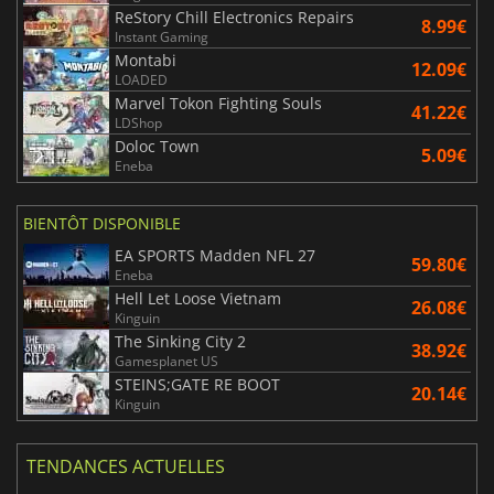
ReStory Chill Electronics Repairs
8.99€
Instant Gaming
Montabi
12.09€
LOADED
Marvel Tokon Fighting Souls
41.22€
LDShop
Doloc Town
5.09€
Eneba
BIENTÔT DISPONIBLE
EA SPORTS Madden NFL 27
59.80€
Eneba
Hell Let Loose Vietnam
26.08€
Kinguin
The Sinking City 2
38.92€
Gamesplanet US
STEINS;GATE RE BOOT
20.14€
Kinguin
TENDANCES ACTUELLES