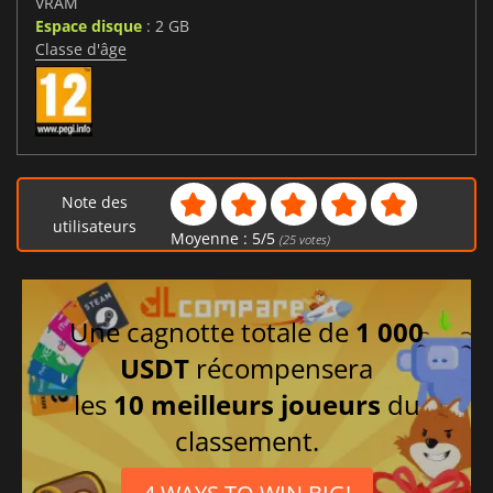
VRAM
Espace disque
: 2 GB
Classe d'âge
Note des
utilisateurs
Moyenne :
5
/
5
(
25
votes)
Une cagnotte totale de
1 000
USDT
récompensera
les
10 meilleurs joueurs
du
classement.