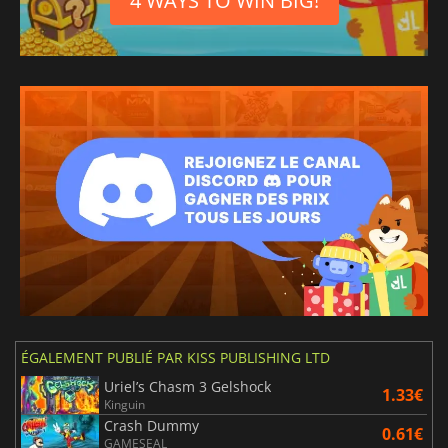
4 WAYS TO WIN BIG!
ÉGALEMENT PUBLIÉ PAR KISS PUBLISHING LTD
Uriel’s Chasm 3 Gelshock
1.33€
Kinguin
Crash Dummy
0.61€
GAMESEAL