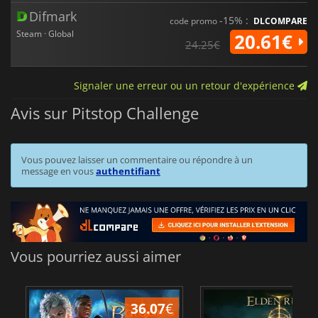
Difmark
-15% :
code promo
DLCOMPARE
Steam · Global
20.61€
24.25€
Signaler une erreur ou un retour d'expérience
Avis sur Pitstop Challenge
Vous pouvez laisser un commentaire ou répondre à un
message en vous
authentifiant
Vous pourriez aussi aimer
36.07
€
2