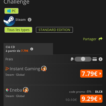
Challenge
PC
Steam
Tous les types
STANDARD EDITION
Partager
Clé CD
à partir de
7.79€
Frais
Frais
Instant Gaming
7.79€
Steam · Global
Eneba
-8% :
code promo
DLC8
Steam · Global
9.29€
10.10€