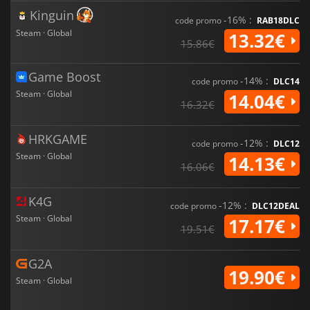
Kinguin
-16% :
code promo
RAB18DLC
Steam · Global
13.32€
15.86€
Game Boost
-14% :
code promo
DLC14
Steam · Global
14.04€
16.32€
HRKGAME
-12% :
code promo
DLC12
Steam · Global
14.13€
16.06€
K4G
-12% :
code promo
DLC12DEAL
Steam · Global
17.17€
19.51€
G2A
19.90€
Steam · Global