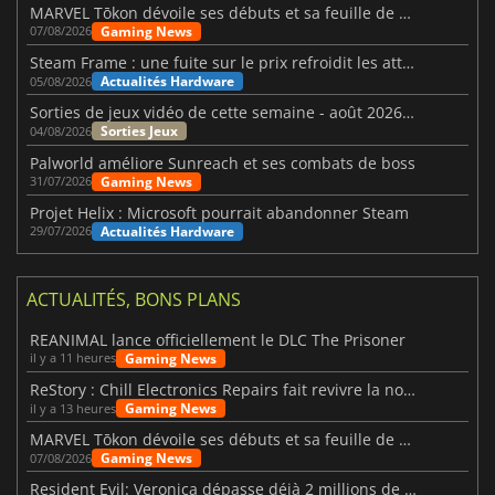
MARVEL Tōkon dévoile ses débuts et sa feuille de route
Gaming News
07/08/2026
Steam Frame : une fuite sur le prix refroidit les attentes VR
Actualités Hardware
05/08/2026
Sorties de jeux vidéo de cette semaine - août 2026 (semaine 32)
Sorties Jeux
04/08/2026
Palworld améliore Sunreach et ses combats de boss
Gaming News
31/07/2026
Projet Helix : Microsoft pourrait abandonner Steam
Actualités Hardware
29/07/2026
ACTUALITÉS, BONS PLANS
REANIMAL lance officiellement le DLC The Prisoner
Gaming News
il y a 11 heures
ReStory : Chill Electronics Repairs fait revivre la nostalgie des années 2000
Gaming News
il y a 13 heures
MARVEL Tōkon dévoile ses débuts et sa feuille de route
Gaming News
07/08/2026
Resident Evil: Veronica dépasse déjà 2 millions de wishlists