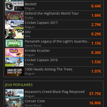
Beckett
0.44€
Kinguin
Defend the Highlands World Tour
1.66€
Eneba
Cricket Captain 2017
2.79€
Kinguin
Ohr
0.29€
K4G
Parvaneh Legacy of the Light's Guardians
1.15€
Game Boost
Krinkle Krusher
0.30€
Kinguin
Cricket Captain 2016
1.53€
Eneba
1000 Heads Among The Trees
1.07€
Kinguin
JEUX POPULAIRES
Assassin's Creed Black Flag Resynced
37.75€
Kinguin
Corsair Cove
16.80€
Game Boost