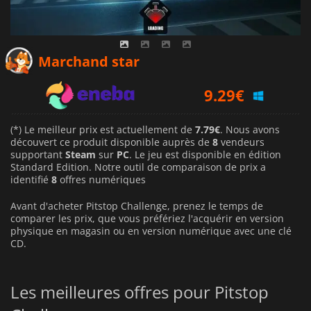
7.79
€
Marchand star
9.29
€
13.32
€
(*) Le meilleur prix est actuellement de
7.79€
. Nous avons
découvert ce produit disponible auprès de
8
vendeurs
supportant
Steam
sur
PC
. Le jeu est disponible en édition
Standard Edition. Notre outil de comparaison de prix a
identifié
8
offres numériques
Avant d'acheter Pitstop Challenge, prenez le temps de
comparer les prix, que vous préfériez l'acquérir en version
physique en magasin ou en version numérique avec une clé
CD.
Les meilleures offres pour Pitstop