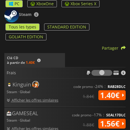
PC
XboxOne
Xbox Series X
Steam
Tous les types
STANDARD EDITION
GOLIATH EDITION
Partager
Clé CD
à partir de
1.40€
Frais
Frais
Kinguin
-24% :
code promo
RAB28DLC
Steam · Global
1.40€
1.84€
Afficher les offres similaires
GAMESEAL
-17% :
code promo
SEAL17DLC
Steam · Global
1.56€
1.88€
Afficher les offres similaires