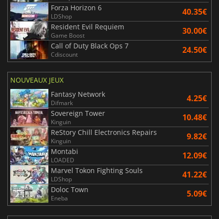
Forza Horizon 6
40.35€
LDShop
Resident Evil Requiem
30.00€
Game Boost
Call of Duty Black Ops 7
24.50€
Cdiscount
NOUVEAUX JEUX
Fantasy Network
4.25€
Difmark
Sovereign Tower
10.48€
Kinguin
ReStory Chill Electronics Repairs
9.82€
Kinguin
Montabi
12.09€
LOADED
Marvel Tokon Fighting Souls
41.22€
LDShop
Doloc Town
5.09€
Eneba