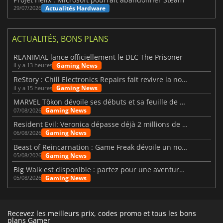
Actualités Hardware
29/07/2026
ACTUALITÉS, BONS PLANS
REANIMAL lance officiellement le DLC The Prisoner
Gaming News
il y a 13 heures
ReStory : Chill Electronics Repairs fait revivre la nostalgie des années 2000
Gaming News
il y a 15 heures
MARVEL Tōkon dévoile ses débuts et sa feuille de route
Gaming News
07/08/2026
Resident Evil: Veronica dépasse déjà 2 millions de wishlists
Gaming News
06/08/2026
Beast of Reincarnation : Game Freak dévoile un nouveau pari
Gaming News
05/08/2026
Big Walk est disponible : partez pour une aventure entre amis
Gaming News
05/08/2026
Recevez les meilleurs prix, codes promo et tous les bons
plans Gamer