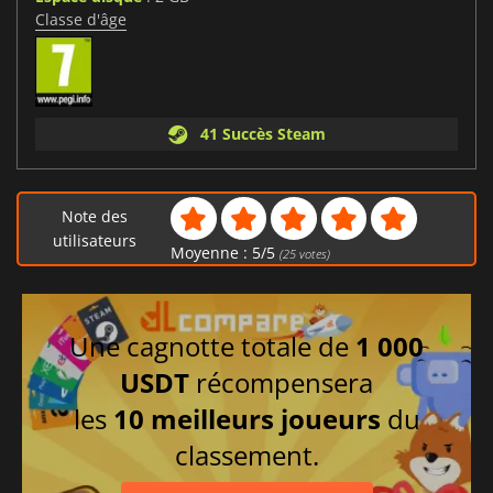
Classe d'âge
41 Succès Steam
Note des
utilisateurs
Moyenne :
5
/
5
(
25
votes)
Une cagnotte totale de
1 000
USDT
récompensera
les
10 meilleurs joueurs
du
classement.