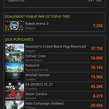
Opencritic
59 / 100
ÉGALEMENT PUBLIÉ PAR OCTOPUS TREE
Robot Arena 3
1.25€
Kinguin
JEUX POPULAIRES
Assassin's Creed Black Flag Resynced
37.75€
Kinguin
Corsair Cove
16.80€
Game Boost
Palworld
18.16€
Gamesplanet US
Mistfall Hunter
15.96€
LootBar
EA SPORTS FC 27
45.28€
E.Leclerc
Moon Corona
4.27€
Difmark
Halo Campaign Evolved
28.68€
LDShop