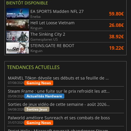
BIENTÔT DISPONIBLE
EA SPORTS Madden NFL 27
59.80€
Eneba
Hell Let Loose Vietnam
26.08€
Kinguin
The Sinking City 2
38.92€
Gamesplanet US
STEINS;GATE RE BOOT
19.22€
Kinguin
TENDANCES ACTUELLES
MARVEL Tōkon dévoile ses débuts et sa feuille de route
Gaming News
07/08/2026
Steam Frame : une fuite sur le prix refroidit les attentes VR
Actualités Hardware
05/08/2026
Sorties de jeux vidéo de cette semaine - août 2026 (semaine 32)
Sorties Jeux
04/08/2026
Palworld améliore Sunreach et ses combats de boss
Gaming News
31/07/2026
Projet Helix : Microsoft pourrait abandonner Steam