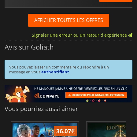
AFFICHER TOUTES LES OFFRES
Signaler une erreur ou un retour d'expérience
Avis sur Goliath
Vous pouvez laisser un commentaire ou répondre à un
message en vous
authentifiant
Vous pourriez aussi aimer
36.07
€
2