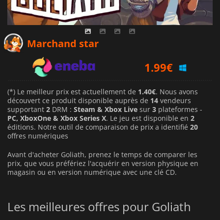
1.40
€
Marchand star
1.99
€
5.39
€
(*) Le meilleur prix est actuellement de
1.40€
. Nous avons
découvert ce produit disponible auprès de
14
vendeurs
supportant
2
DRM :
Steam & Xbox Live
sur
3
plateformes -
PC, XboxOne & Xbox Series X
. Le jeu est disponible en
2
éditions. Notre outil de comparaison de prix a identifié
20
offres numériques
Avant d'acheter Goliath, prenez le temps de comparer les
prix, que vous préfériez l'acquérir en version physique en
magasin ou en version numérique avec une clé CD.
Les meilleures offres pour Goliath