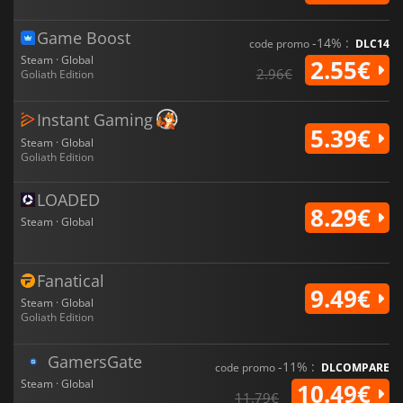
Game Boost
-14% :
code promo
DLC14
Steam · Global
2.55€
2.96€
Goliath Edition
Instant Gaming
5.39€
Steam · Global
Goliath Edition
LOADED
8.29€
Steam · Global
Fanatical
9.49€
Steam · Global
Goliath Edition
GamersGate
-11% :
code promo
DLCOMPARE
Steam · Global
10.49€
11.79€