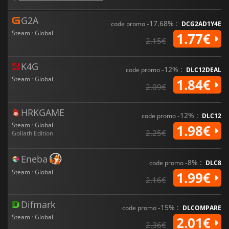
G2A
-17.68% :
code promo
DCG2AD1Y4E
Steam · Global
1.77€
2.15€
K4G
-12% :
code promo
DLC12DEAL
Steam · Global
1.84€
2.09€
HRKGAME
-12% :
code promo
DLC12
Steam · Global
1.98€
2.25€
Goliath Edition
Eneba
-8% :
code promo
DLC8
Steam · Global
1.99€
2.16€
Difmark
-15% :
code promo
DLCOMPARE
Steam · Global
2.01€
2.36€