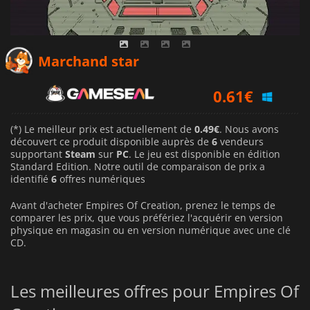
0.49
€
Marchand star
0.61
€
1.32
€
(*) Le meilleur prix est actuellement de
0.49€
. Nous avons
découvert ce produit disponible auprès de
6
vendeurs
supportant
Steam
sur
PC
. Le jeu est disponible en édition
Standard Edition. Notre outil de comparaison de prix a
identifié
6
offres numériques
Avant d'acheter Empires Of Creation, prenez le temps de
comparer les prix, que vous préfériez l'acquérir en version
physique en magasin ou en version numérique avec une clé
CD.
Les meilleures offres pour Empires Of