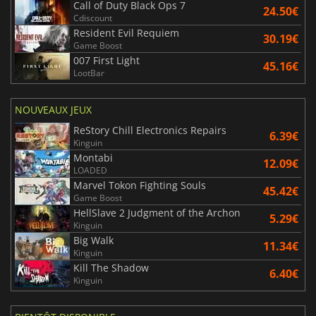
Call of Duty Black Ops 7
24.50€
Cdiscount
Resident Evil Requiem
30.19€
Game Boost
007 First Light
45.16€
LootBar
NOUVEAUX JEUX
ReStory Chill Electronics Repairs
6.39€
Kinguin
Montabi
12.09€
LOADED
Marvel Tokon Fighting Souls
45.42€
Game Boost
HellSlave 2 Judgment of the Archon
5.29€
Kinguin
Big Walk
11.34€
Kinguin
Kill The Shadow
6.40€
Kinguin