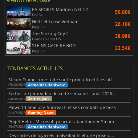
BIENTÔT DISPONIBLE
EA SPORTS Madden NFL 27
59.80€
Eneba
Hell Let Loose Vietnam
26.10€
Kinguin
The Sinking City 2
38.98€
Gamesplanet US
STEINS;GATE RE BOOT
33.54€
Kinguin
TENDANCES ACTUELLES
Steam Frame : une fuite sur le prix refroidit les attentes VR
Actualités Hardware
05/08/2026
Sorties de jeux vidéo de cette semaine - août 2026 (semaine 32)
Sorties Jeux
04/08/2026
Palworld améliore Sunreach et ses combats de boss
Gaming News
31/07/2026
Projet Helix : Microsoft pourrait abandonner Steam
Actualités Hardware
29/07/2026
Des cartes de logiciels malveillants et une prise de contrôle de Discord ont touché Meccha Chameleon