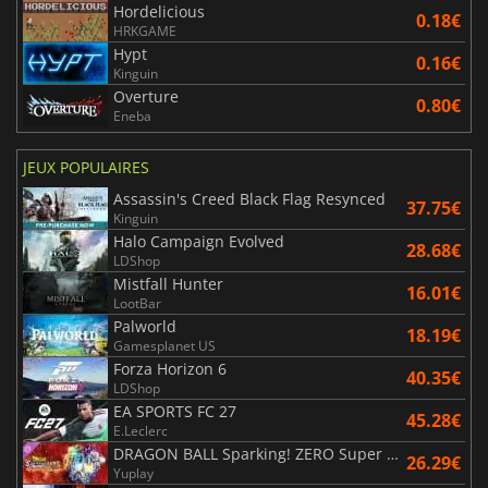
Hordelicious
0.18€
HRKGAME
Hypt
0.16€
Kinguin
Overture
0.80€
Eneba
JEUX POPULAIRES
Assassin's Creed Black Flag Resynced
37.75€
Kinguin
Halo Campaign Evolved
28.68€
LDShop
Mistfall Hunter
16.01€
LootBar
Palworld
18.19€
Gamesplanet US
Forza Horizon 6
40.35€
LDShop
EA SPORTS FC 27
45.28€
E.Leclerc
DRAGON BALL Sparking! ZERO Super Limit Breaking NEO
26.29€
Yuplay