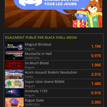
ÉGALEMENT PUBLIÉ PAR BLACK SHELL MEDIA
Magical Brickout
1.19€
Kinguin
Mustache in Hell
0.97€
GAMESEAL
So Much Blood
1.90€
Kinguin
Acorn Assault Rodent Revolution
2.01€
Eneba
Super Ubie Island REMIX
1.48€
Kinguin
Anomaly 1729
0.91€
Kinguin
Rogue State
3.00€
GAMESEAL