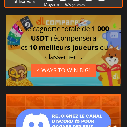
utilisateurs
Moyenne :
5
/
5
(
25
votes)
Une cagnotte totale de
1 000
USDT
récompensera
les
10 meilleurs joueurs
du
classement.
4 WAYS TO WIN BIG!