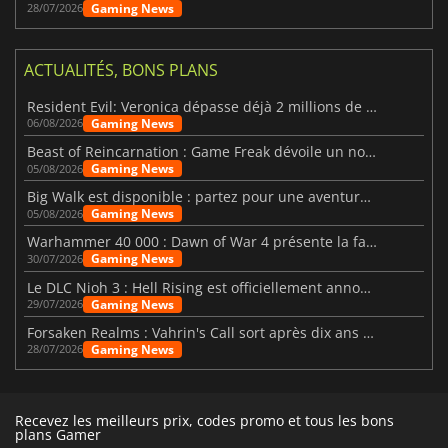
Gaming News
28/07/2026
ACTUALITÉS, BONS PLANS
Resident Evil: Veronica dépasse déjà 2 millions de wishlists
Gaming News
06/08/2026
Beast of Reincarnation : Game Freak dévoile un nouveau pari
Gaming News
05/08/2026
Big Walk est disponible : partez pour une aventure entre amis
Gaming News
05/08/2026
Warhammer 40 000 : Dawn of War 4 présente la faction des Nécrons
Gaming News
30/07/2026
Le DLC Nioh 3 : Hell Rising est officiellement annoncé
Gaming News
29/07/2026
Forsaken Realms : Vahrin's Call sort après dix ans de développement
Gaming News
28/07/2026
Recevez les meilleurs prix, codes promo et tous les bons
plans Gamer