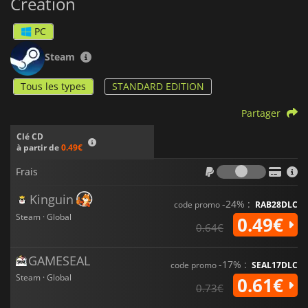
Creation
PC
Steam
Tous les types
STANDARD EDITION
Partager
Clé CD
à partir de
0.49€
Frais
Frais
Kinguin
-24% :
code promo
RAB28DLC
Steam · Global
0.49€
0.64€
GAMESEAL
-17% :
code promo
SEAL17DLC
Steam · Global
0.61€
0.73€