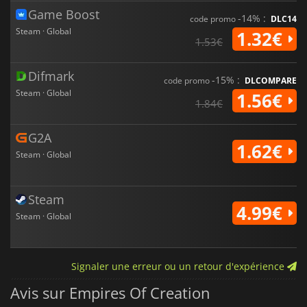
Game Boost
-14% :
code promo
DLC14
Steam · Global
1.32€
1.53€
Difmark
-15% :
code promo
DLCOMPARE
Steam · Global
1.56€
1.84€
G2A
1.62€
Steam · Global
Steam
4.99€
Steam · Global
Signaler une erreur ou un retour d'expérience
Avis sur Empires Of Creation