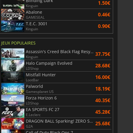
Blinding Dark
1.50€
Kinguin
Abalone
0.46€
GAMESEAL
T.E.C. 3001
0.90€
Kinguin
JEUX POPULAIRES
Assassin's Creed Black Flag Resynced
37.75€
Kinguin
Halo Campaign Evolved
28.68€
LDShop
Mistfall Hunter
16.00€
LootBar
Palworld
18.19€
Gamesplanet US
Forza Horizon 6
40.35€
LDShop
EA SPORTS FC 27
45.28€
E.Leclerc
DRAGON BALL Sparking! ZERO Super Limit Breaking NEO
25.68€
6.77
€
15.48
€
G2A
Call of Duty Black Ops 7