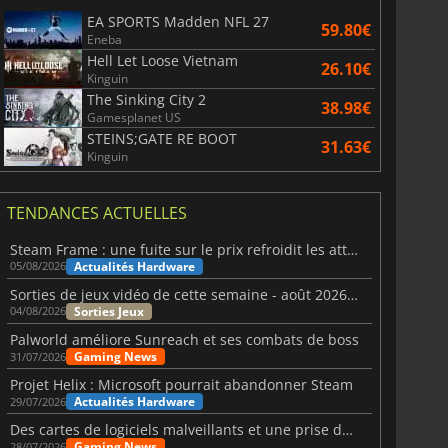
EA SPORTS Madden NFL 27
59.80€
Eneba
Hell Let Loose Vietnam
26.10€
Kinguin
The Sinking City 2
38.98€
Gamesplanet US
STEINS;GATE RE BOOT
31.63€
Kinguin
TENDANCES ACTUELLES
Steam Frame : une fuite sur le prix refroidit les attentes VR
Actualités Hardware
05/08/2026
Sorties de jeux vidéo de cette semaine - août 2026 (semaine 32)
Sorties Jeux
04/08/2026
Palworld améliore Sunreach et ses combats de boss
Gaming News
31/07/2026
Projet Helix : Microsoft pourrait abandonner Steam
Actualités Hardware
29/07/2026
Des cartes de logiciels malveillants et une prise de contrôle de Discord ont touché Meccha Chameleon
Gaming News
28/07/2026