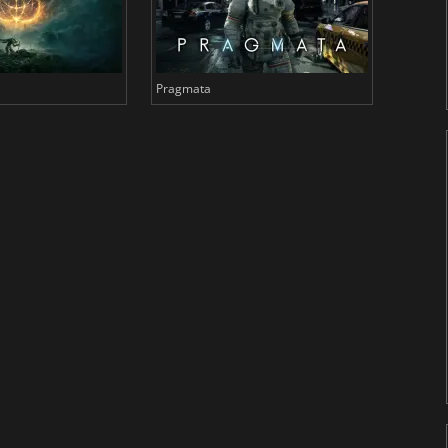
Pragmata
Total 