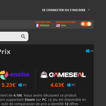
SE CONNECTER OU S'INSCRIRE
YOU ARE HERE
WE ALSO SUPPORT
Dark
FRANCE
USA
mode
Prix
PC
5.23
€
4.63
€
PC
PC
lement de
4.18€
. Nous avons découvert ce produit
urs supportant
Steam
sur
PC
. Le jeu est disponible en
 outil de comparaison de prix a identifié
12
offres