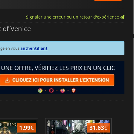
Signaler une erreur ou un retour d'expérience
t of Venice
age en vous
authentifiant
1.99
€
31.63
€