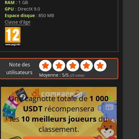
RAM
: 1 GB
GPU
: DirectX 9.0
Espace disque
: 850 MB
Classe d'âge
Note des
utilisateurs
Moyenne :
5
/
5
(
25
votes)
Une cagnotte totale de
1 000
USDT
récompensera
les
10 meilleurs joueurs
du
classement.