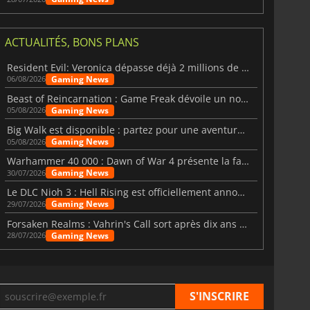
ACTUALITÉS, BONS PLANS
Resident Evil: Veronica dépasse déjà 2 millions de wishlists
Gaming News
06/08/2026
Beast of Reincarnation : Game Freak dévoile un nouveau pari
Gaming News
05/08/2026
Big Walk est disponible : partez pour une aventure entre amis
Gaming News
05/08/2026
Warhammer 40 000 : Dawn of War 4 présente la faction des Nécrons
Gaming News
30/07/2026
Le DLC Nioh 3 : Hell Rising est officiellement annoncé
Gaming News
29/07/2026
Forsaken Realms : Vahrin's Call sort après dix ans de développement
Gaming News
28/07/2026