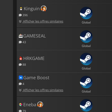
Kinguin
396
Afficher les offres similaires
Global
GAMESEAL
43
Global
HRKGAME
88
Global
Game Boost
4
Afficher les offres similaires
Global
Eneba
79