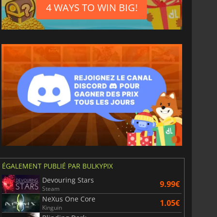
4 WAYS TO WIN BIG!
ÉGALEMENT PUBLIÉ PAR BULKYPIX
Devouring Stars
9.99€
Steam
NeXus One Core
1.05€
Kinguin