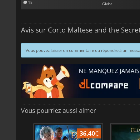
18
Global
Avis sur Corto Maltese and the Secre
Vous pouvez laisser un commentaire ou répondre à un mess
Vous pourriez aussi aimer
45.13
€
36.40
€