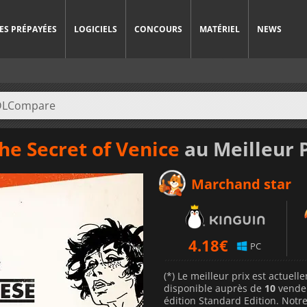
ES PRÉPAYÉES
LOGICIELS
CONCOURS
MATÉRIEL
NEWS
he Secret of Venice
au Meilleur 
Marchand star
4.18
€
PC
(*) Le meilleur prix est actuel
disponible auprès de
10
vende
édition Standard Edition. Notre