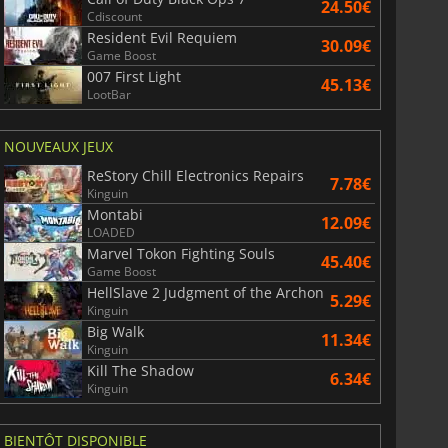
24.50€
Cdiscount
Resident Evil Requiem
30.09€
Game Boost
007 First Light
45.13€
War WARHAMMER 3
Lies Of P
LootBar
NOUVEAUX JEUX
ReStory Chill Electronics Repairs
7.78€
Kinguin
Montabi
12.09€
LOADED
Marvel Tokon Fighting Souls
45.40€
Game Boost
HellSlave 2 Judgment of the Archon
5.29€
Kinguin
Big Walk
11.34€
Kinguin
Kill The Shadow
6.34€
Kinguin
BIENTÔT DISPONIBLE