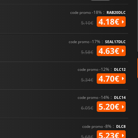
-18% :
code promo
RAB20DLC
4.18€
5.10€
-17% :
code promo
SEAL17DLC
4.63€
5.58€
-12% :
code promo
DLC12
4.70€
5.34€
-14% :
code promo
DLC14
5.20€
6.05€
-8% :
code promo
DLC8
5.23€
5.68€