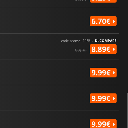
6.70€
-11% :
code promo
DLCOMPARE
8.89€
9.99€
9.99€
9.99€
9.99€