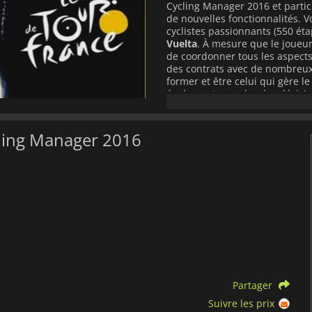
Cycling Manager 2016 et partic
de nouvelles fonctionnalités.
cyclistes passionnants (550 éta
Vuelta
. À mesure que le joueu
de coordonner tous les aspects 
des contrats avec de nombreux 
former et être celui qui gère l
également prendre des décisio
étapes difficiles pour vous as
pouvez également défier d'aut
mode multijoueur en ligne. Voy
cling Manager 2016
équipe le mieux ! La révision 
une expérience complète et div
des tableaux de classement, e
participer aux courses ensembl
des interactions plus développé
même, ce qui en fait une expér
maintenant un nouveau système 
Cycling Manager 2016 est beau
graphiques apportées au jeu et
plus avancée et maintenant, il
fatigues et les comportements 
également partager vos créatio
Partager
joueurs puissent voir les cours
Suivre les prix
créés !