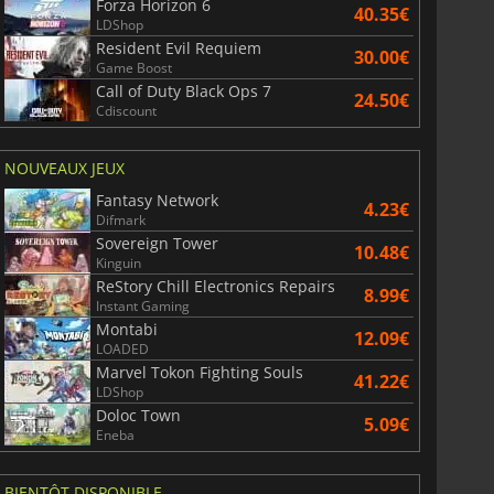
Forza Horizon 6
40.35€
LDShop
Resident Evil Requiem
30.00€
Game Boost
Call of Duty Black Ops 7
24.50€
Cdiscount
NOUVEAUX JEUX
Fantasy Network
4.23€
Difmark
Sovereign Tower
10.48€
Kinguin
ReStory Chill Electronics Repairs
8.99€
Instant Gaming
Montabi
12.09€
LOADED
Marvel Tokon Fighting Souls
41.22€
LDShop
Doloc Town
5.09€
Eneba
BIENTÔT DISPONIBLE