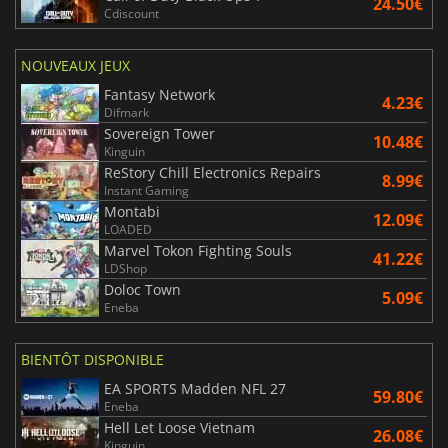
24.50€
Cdiscount
NOUVEAUX JEUX
Fantasy Network
4.23€
Difmark
Sovereign Tower
10.48€
Kinguin
ReStory Chill Electronics Repairs
8.99€
Instant Gaming
Montabi
12.09€
LOADED
Marvel Tokon Fighting Souls
41.22€
LDShop
Doloc Town
5.09€
Eneba
BIENTÔT DISPONIBLE
EA SPORTS Madden NFL 27
59.80€
Eneba
Hell Let Loose Vietnam
26.08€
Kinguin