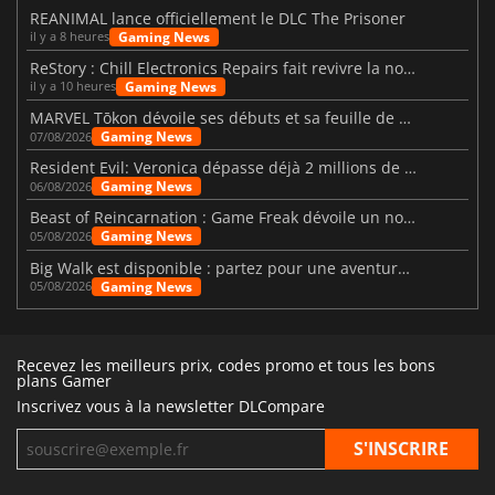
REANIMAL lance officiellement le DLC The Prisoner
Gaming News
il y a 8 heures
ReStory : Chill Electronics Repairs fait revivre la nostalgie des années 2000
Gaming News
il y a 10 heures
MARVEL Tōkon dévoile ses débuts et sa feuille de route
Gaming News
07/08/2026
Resident Evil: Veronica dépasse déjà 2 millions de wishlists
Gaming News
06/08/2026
Beast of Reincarnation : Game Freak dévoile un nouveau pari
Gaming News
05/08/2026
Big Walk est disponible : partez pour une aventure entre amis
Gaming News
05/08/2026
Recevez les meilleurs prix, codes promo et tous les bons
plans Gamer
Inscrivez vous à la newsletter DLCompare