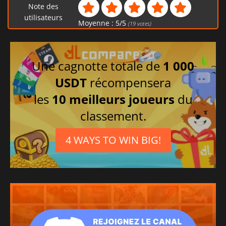
Note des
utilisateurs
Moyenne :
5
/
5
(
19
votes)
Une cagnotte totale de
1 000
USDT
récompensera
les
10 meilleurs joueurs
du
classement.
4 WAYS TO WIN BIG!