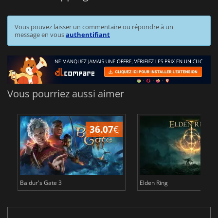
Vous pouvez laisser un commentaire ou répondre à un
message en vous
authentifiant
Vous pourriez aussi aimer
36.07
€
2
Baldur's Gate 3
Elden Ring