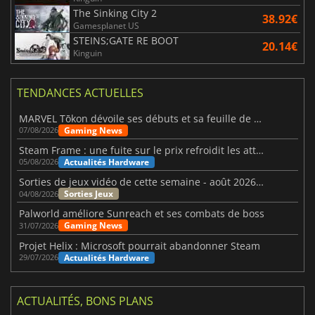
The Sinking City 2
38.92€
Gamesplanet US
STEINS;GATE RE BOOT
20.14€
Kinguin
TENDANCES ACTUELLES
MARVEL Tōkon dévoile ses débuts et sa feuille de route
Gaming News
07/08/2026
Steam Frame : une fuite sur le prix refroidit les attentes VR
Actualités Hardware
05/08/2026
Sorties de jeux vidéo de cette semaine - août 2026 (semaine 32)
Sorties Jeux
04/08/2026
Palworld améliore Sunreach et ses combats de boss
Gaming News
31/07/2026
Projet Helix : Microsoft pourrait abandonner Steam
Actualités Hardware
29/07/2026
ACTUALITÉS, BONS PLANS