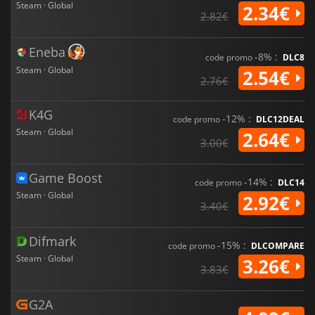
Steam · Global
2.34€
2.82€
Eneba
-8% :
code promo
DLC8
Steam · Global
2.54€
2.76€
K4G
-12% :
code promo
DLC12DEAL
Steam · Global
2.64€
3.00€
Game Boost
-14% :
code promo
DLC14
Steam · Global
2.92€
3.40€
Difmark
-15% :
code promo
DLCOMPARE
Steam · Global
3.26€
3.83€
G2A