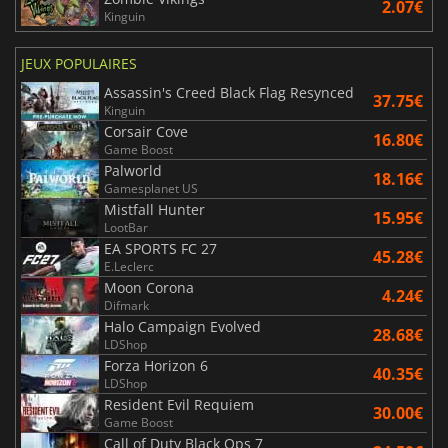
2.07€
Kinguin
JEUX POPULAIRES
Assassin's Creed Black Flag Resynced
37.75€
Kinguin
Corsair Cove
16.80€
Game Boost
Palworld
18.16€
Gamesplanet US
Mistfall Hunter
15.95€
LootBar
EA SPORTS FC 27
45.28€
E.Leclerc
Moon Corona
4.24€
Difmark
Halo Campaign Evolved
28.68€
LDShop
Forza Horizon 6
40.35€
LDShop
Resident Evil Requiem
30.00€
Game Boost
Call of Duty Black Ops 7