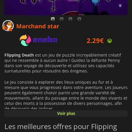
2.27
€
Marchand star
2.29
€
10.39
€
Flipping Death
est un jeu de puzzle incroyablement créatif
qui ne ressemble à aucun autre ! Guidez la défunte Penny
dans son voyage de découverte et utilisez ses capacités
surnaturelles pour résoudre des énigmes.
Le jeu consiste à explorer des lieux uniques au fur et à
mesure que vous progressez dans votre aventure. Les joueurs
peuvent également choisir parmi une grande variété de
mouvements, allant du passage entre le monde des vivants et
celui des morts à la possession de divers personnages, afin
de découvrir des indices.
Voir plus
D'un point de vue visuel,
Flipping Death
est spectaculaire,
Les meilleures offres pour Flipping
avec des images cartoonesques qui donnent vie à son monde
excentrique. L'audio du jeu ajoute à l'atmosphère avec sa