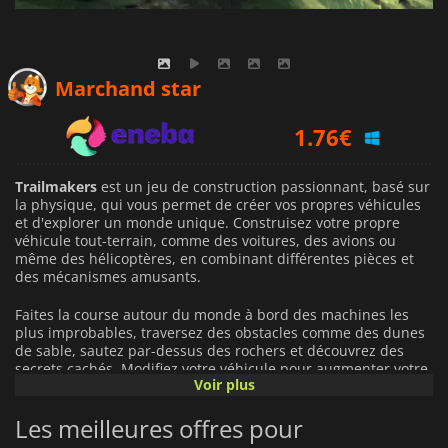
1.44
€
Marchand star
1.76
€
2.19
€
Trailmakers
est un jeu de construction passionnant, basé sur
la physique, qui vous permet de créer vos propres véhicules
et d'explorer un monde unique. Construisez votre propre
véhicule tout-terrain, comme des voitures, des avions ou
même des hélicoptères, en combinant différentes pièces et
des mécanismes amusants.
Faites la course autour du monde à bord des machines les
plus improbables, traversez des obstacles comme des dunes
de sable, sautez par-dessus des rochers et découvrez des
secrets cachés. Modifiez votre véhicule pour augmenter votre
Voir plus
vitesse et votre maniabilité, mais veillez à ce qu'il reste
équilibré ! Expérimentez différentes combinaisons de pièces
Les meilleures offres pour
pour voir ce qui fonctionne le mieux pour chaque défi.