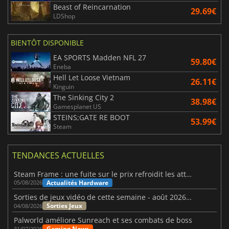
Beast of Reincarnation
29.69€
LDShop
BIENTÔT DISPONIBLE
EA SPORTS Madden NFL 27
59.80€
Eneba
Hell Let Loose Vietnam
26.11€
Kinguin
The Sinking City 2
38.98€
Gamesplanet US
STEINS;GATE RE BOOT
53.99€
Steam
TENDANCES ACTUELLES
Steam Frame : une fuite sur le prix refroidit les attentes VR
Actualités Hardware
05/08/2026
Sorties de jeux vidéo de cette semaine - août 2026 (semaine 32)
Sorties Jeux
04/08/2026
Palworld améliore Sunreach et ses combats de boss
Gaming News
31/07/2026