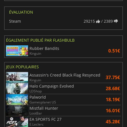
ÉVALUATION
Steam
29215
/ 2389
ÉGALEMENT PUBLIÉ PAR FLASHBULB
Rubber Bandits
0.51€
Kinguin
JEUX POPULAIRES
Assassin's Creed Black Flag Resynced
37.75€
Kinguin
Halo Campaign Evolved
28.68€
LDShop
Palworld
18.19€
Gamesplanet US
Mistfall Hunter
16.01€
LootBar
EA SPORTS FC 27
45.28€
E.Leclerc