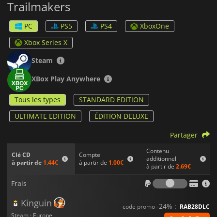
Trailmakers
Lorsque vous êtes prêt, affrontez les créations d'autres
joueurs dans plusieurs modes de jeu dynamiques. Affrontez
vos amis ou d'autres joueurs du monde entier lors de courses
PC
PS5
PS4
XboxOne
palpitantes ou de batailles à mort. Avec ses graphismes
créatifs et son gameplay captivant,
Trailmakers
promet
Xbox Series X
beaucoup d'action à tous les explorateurs !
Steam
XBox Play Anywhere
Tous les types
STANDARD EDITION
ULTIMATE EDITION
ÉDITION DELUXE
Partager
Contenu
Compte
Clé CD
additionnel
à partir de
1.00€
à partir de
1.44€
à partir de
2.69€
Frais
Frais
Kinguin
-24% :
code promo
RAB28DLC
Steam · Europe