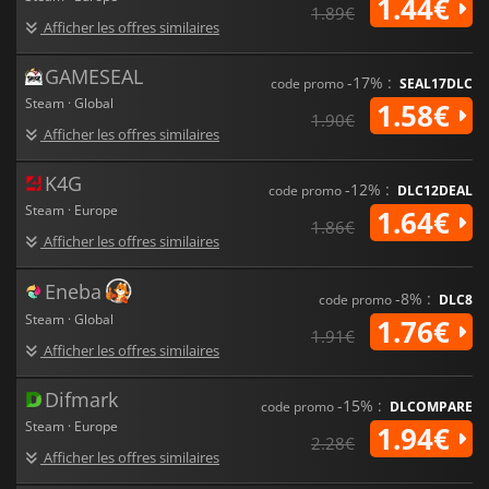
1.44€
1.89€
Afficher les offres similaires
GAMESEAL
-17% :
code promo
SEAL17DLC
Steam · Global
1.58€
1.90€
Afficher les offres similaires
K4G
-12% :
code promo
DLC12DEAL
Steam · Europe
1.64€
1.86€
Afficher les offres similaires
Eneba
-8% :
code promo
DLC8
Steam · Global
1.76€
1.91€
Afficher les offres similaires
Difmark
-15% :
code promo
DLCOMPARE
Steam · Europe
1.94€
2.28€
Afficher les offres similaires