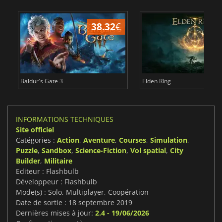
38.32
€
Baldur's Gate 3
Elden Ring
INFORMATIONS TECHNIQUES
Site officiel
Catégories :
Action
,
Aventure
,
Courses
,
Simulation
,
Puzzle
,
Sandbox
,
Science-Fiction
,
Vol spatial
,
City
Builder
,
Militaire
Editeur : Flashbulb
Développeur : Flashbulb
Mode(s) : Solo, Multiplayer, Coopération
Date de sortie : 18 septembre 2019
Dernières mises à jour:
2.4 - 19/06/2026