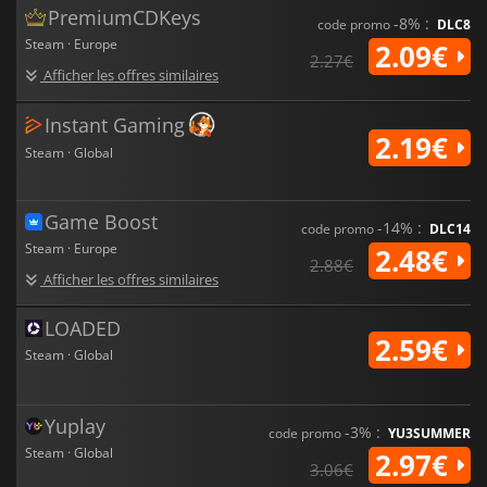
PremiumCDKeys
-8% :
code promo
DLC8
Steam · Europe
2.09€
2.27€
Afficher les offres similaires
Instant Gaming
2.19€
Steam · Global
Game Boost
-14% :
code promo
DLC14
Steam · Europe
2.48€
2.88€
Afficher les offres similaires
LOADED
2.59€
Steam · Global
Yuplay
-3% :
code promo
YU3SUMMER
Steam · Global
2.97€
3.06€