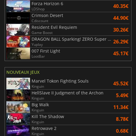
Forza Horizon 6
40.35€
LDShop
Crimson Desert
44.90€
Cdiscount
Resident Evil Requiem
30.26€
Game Boost
DRAGON BALL Sparking! ZERO Super Limit Breaking NEO
26.29€
Yuplay
007 First Light
45.17€
LootBar
NOUVEAUX JEUX
Marvel Tokon Fighting Souls
45.52€
Kinguin
HellSlave II Judgment of the Archon
5.49€
Kinguin
Big Walk
11.34€
Kinguin
Kill The Shadow
8.78€
Kinguin
Retrowave 2
0.68€
Kinguin