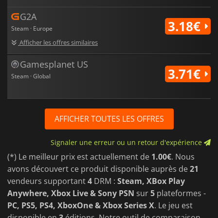
G2A
3.18€
Steam · Europe
Afficher les offres similaires
Gamesplanet US
3.71€
Steam · Global
AFFICHER TOUTES LES OFFRES
Signaler une erreur ou un retour d'expérience
(*) Le meilleur prix est actuellement de
1.00€
. Nous
avons découvert ce produit disponible auprès de
21
vendeurs supportant
4
DRM :
Steam, XBox Play
Anywhere, Xbox Live & Sony PSN
sur
5
plateformes -
PC, PS5, PS4, XboxOne & Xbox Series X
. Le jeu est
disponible en
3
éditions. Notre outil de comparaison