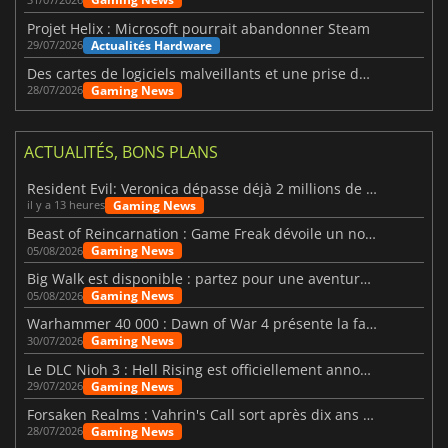
Projet Helix : Microsoft pourrait abandonner Steam
Actualités Hardware
29/07/2026
Des cartes de logiciels malveillants et une prise de contrôle de Discord ont touché Meccha Chameleon
Gaming News
28/07/2026
ACTUALITÉS, BONS PLANS
Resident Evil: Veronica dépasse déjà 2 millions de wishlists
Gaming News
il y a 13 heures
Beast of Reincarnation : Game Freak dévoile un nouveau pari
Gaming News
05/08/2026
Big Walk est disponible : partez pour une aventure entre amis
Gaming News
05/08/2026
Warhammer 40 000 : Dawn of War 4 présente la faction des Nécrons
Gaming News
30/07/2026
Le DLC Nioh 3 : Hell Rising est officiellement annoncé
Gaming News
29/07/2026
Forsaken Realms : Vahrin's Call sort après dix ans de développement
Gaming News
28/07/2026