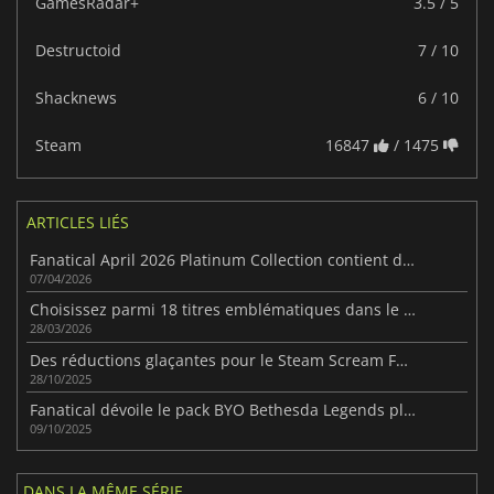
GamesRadar+
3.5 / 5
Destructoid
7 / 10
Shacknews
6 / 10
Steam
16847
/ 1475
ARTICLES LIÉS
Fanatical April 2026 Platinum Collection contient des jeux bon marché de tous genres
07/04/2026
Choisissez parmi 18 titres emblématiques dans le pack BYO Bethesda GOG Edition de Fanatical
28/03/2026
Des réductions glaçantes pour le Steam Scream Fest 2025
28/10/2025
Fanatical dévoile le pack BYO Bethesda Legends plein de jeux cultes
09/10/2025
DANS LA MÊME SÉRIE