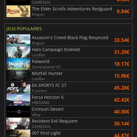
GAMESEAL
The Elder Scrolls Adventures Redguard
0.84€
Kinguin
JEUX POPULAIRES
Assassin's Creed Black Flag Resynced
33.54€
Kinguin
Halo Campaign Evolved
31.20€
LootBar
Palworld
18.17€
Gamesplanet US
Mistfall Hunter
15.96€
LootBar
EA SPORTS FC 27
45.28€
E.Leclerc
Forza Horizon 6
42.42€
HRKGAME
Crimson Desert
40.00€
eBay
Resident Evil Requiem
30.14€
GAMESEAL
007 First Light
44.87€