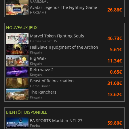
GAMESEAL
Avatar Legends The Fighting Game
26.86€
HRKGAME
NOUVEAUX JEUX
Marvel Tokon Fighting Souls
46.73€
Gamesplanet US
HellSlave II Judgment of the Archon
5.61€
Kinguin
Big Walk
11.34€
Kinguin
Retrowave 2
0.65€
Kinguin
Beast of Reincarnation
31.60€
Game Boost
The Ranchers
13.62€
Kinguin
BIENTÔT DISPONIBLE
EA SPORTS Madden NFL 27
59.80€
Eneba