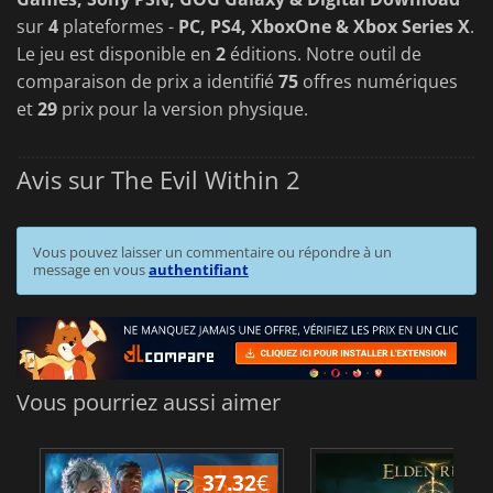
sur
4
plateformes -
PC, PS4, XboxOne & Xbox Series X
.
Le jeu est disponible en
2
éditions. Notre outil de
comparaison de prix a identifié
75
offres numériques
et
29
prix pour la version physique.
Avis sur The Evil Within 2
Vous pouvez laisser un commentaire ou répondre à un
message en vous
authentifiant
Vous pourriez aussi aimer
37.32
€
1