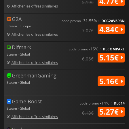
4.77€
5.19€
univers délicieusement perturbant.
Les créatures
Afficher les offres similaires
cauchemardesques qui peuplent le STEM ne vous feront pas de
cadeaux. Âmes sensibles, s'abstenir
.
G2A
-31.55% :
code promo
DCG2AV6R3N
Steam · Europe
4.84€
7.07€
Afficher les offres similaires
Difmark
-15% :
code promo
DLCOMPARE
Steam · Global
5.15€
6.06€
Afficher les offres similaires
GreenmanGaming
5.16€
Steam · Global
Game Boost
-14% :
code promo
DLC14
Steam · Global
5.27€
6.13€
Afficher les offres similaires