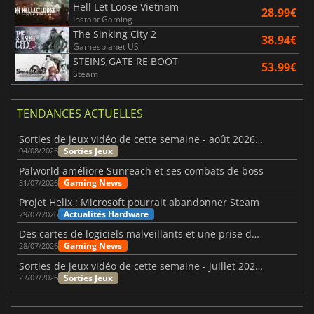
Hell Let Loose Vietnam
28.99€
Instant Gaming
The Sinking City 2
38.94€
Gamesplanet US
STEINS;GATE RE BOOT
53.99€
Steam
TENDANCES ACTUELLES
Sorties de jeux vidéo de cette semaine - août 2026 (semaine 32)
Sorties Jeux
04/08/2026
Palworld améliore Sunreach et ses combats de boss
Gaming News
31/07/2026
Projet Helix : Microsoft pourrait abandonner Steam
Actualités Hardware
29/07/2026
Des cartes de logiciels malveillants et une prise de contrôle de Discord ont touché Meccha Chameleon
Gaming News
28/07/2026
Sorties de jeux vidéo de cette semaine - juillet 2026 (semaine 31)
Sorties Jeux
27/07/2026