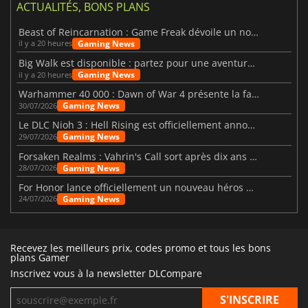
ACTUALITÉS, BONS PLANS
Beast of Reincarnation : Game Freak dévoile un nouveau pari
Gaming News
il y a 20 heures
Big Walk est disponible : partez pour une aventure entre amis
Gaming News
il y a 20 heures
Warhammer 40 000 : Dawn of War 4 présente la faction des Nécrons
Gaming News
30/07/2026
Le DLC Nioh 3 : Hell Rising est officiellement annoncé
Gaming News
29/07/2026
Forsaken Realms : Vahrin's Call sort après dix ans de développement
Gaming News
28/07/2026
For Honor lance officiellement un nouveau héros nommé Arakure
Gaming News
24/07/2026
Recevez les meilleurs prix, codes promo et tous les bons
plans Gamer
Inscrivez vous à la newsletter DLCompare