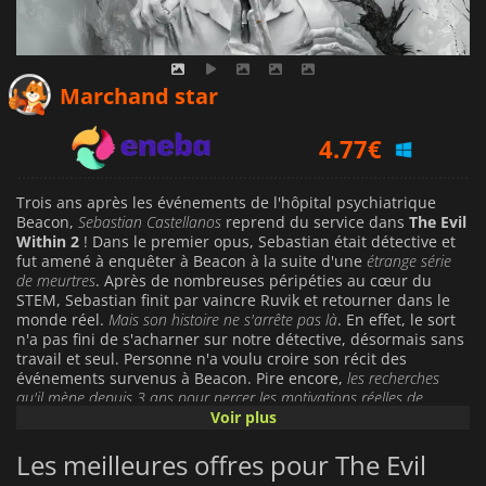
3.96
€
Marchand star
4.77
€
5.79
€
Trois ans après les événements de l'hôpital psychiatrique
Beacon,
Sebastian Castellanos
reprend du service dans
The Evil
Within 2
! Dans le premier opus, Sebastian était détective et
fut amené à enquêter à Beacon à la suite d'une
étrange série
de meurtres
. Après de nombreuses péripéties au cœur du
STEM, Sebastian finit par vaincre Ruvik et retourner dans le
monde réel.
Mais son histoire ne s'arrête pas là
. En effet, le sort
n'a pas fini de s'acharner sur notre détective, désormais sans
travail et seul. Personne n'a voulu croire son récit des
événements survenus à Beacon. Pire encore,
les recherches
qu'il mène depuis 3 ans pour percer les motivations réelles de
Mobius n'ont rien donné
. Mais après tant de souffrances,
Voir plus
notamment la perte de sa fille lors d'un incendie et les
horreurs auxquelles il a survécu à Beacon, une nouvelle lueur
Les meilleures offres pour The Evil
d'espoir s'allume pour Sebastian. Il est contacté par
Juli