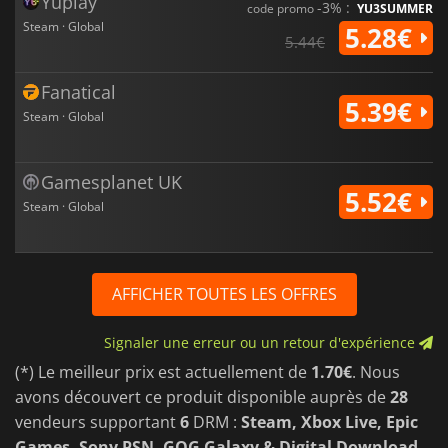
Yuplay
-3% :
code promo
YU3SUMMER
Steam · Global
5.28€
5.44€
Fanatical
5.39€
Steam · Global
Gamesplanet UK
5.52€
Steam · Global
AFFICHER TOUTES LES OFFRES
Signaler une erreur ou un retour d'expérience
(*) Le meilleur prix est actuellement de
1.70€
. Nous
avons découvert ce produit disponible auprès de
28
vendeurs supportant
6
DRM :
Steam, Xbox Live, Epic
Games, Sony PSN, GOG Galaxy & Digital Download