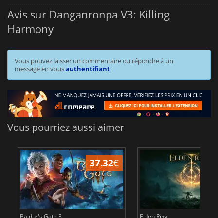
Avis sur Danganronpa V3: Killing
Harmony
Vous pouvez laisser un commentaire ou répondre à un
message en vous
authentifiant
Vous pourriez aussi aimer
37.32
€
1
Baldur's Gate 3
Elden Ring