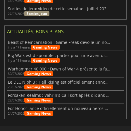
Gaming News
28/07/2026
Sorties de jeux vidéo de cette semaine - juillet 2026 (semaine 31)
Sorties Jeux
27/07/2026
ACTUALITÉS, BONS PLANS
Beast of Reincarnation : Game Freak dévoile un nouveau pari
Gaming News
il y a 17 heures
Big Walk est disponible : partez pour une aventure entre amis
Gaming News
il y a 18 heures
Warhammer 40 000 : Dawn of War 4 présente la faction des Nécrons
Gaming News
30/07/2026
Le DLC Nioh 3 : Hell Rising est officiellement annoncé
Gaming News
29/07/2026
Forsaken Realms : Vahrin's Call sort après dix ans de développement
Gaming News
28/07/2026
For Honor lance officiellement un nouveau héros nommé Arakure
Gaming News
24/07/2026