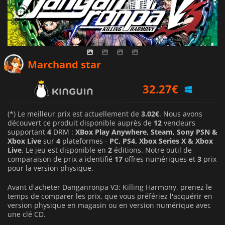
11.91
€
Marchand star
32.27
€
33.92
€
(*) Le meilleur prix est actuellement de
3.02€
. Nous avons
découvert ce produit disponible auprès de
12
vendeurs
supportant
4
DRM :
XBox Play Anywhere, Steam, Sony PSN &
Xbox Live
sur
4
plateformes -
PC, PS4, Xbox Series X & Xbox
Live
. Le jeu est disponible en
2
éditions. Notre outil de
comparaison de prix a identifié
17
offres numériques et
3
prix
pour la version physique.
Avant d'acheter Danganronpa V3: Killing Harmony, prenez le
temps de comparer les prix, que vous préfériez l'acquérir en
version physique en magasin ou en version numérique avec
une clé CD.