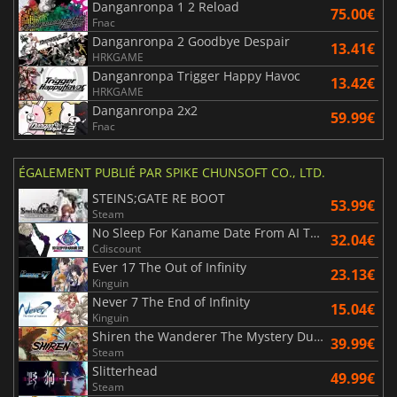
Danganronpa 1 2 Reload
75.00€
Fnac
Danganronpa 2 Goodbye Despair
13.41€
HRKGAME
Danganronpa Trigger Happy Havoc
13.42€
HRKGAME
Danganronpa 2x2
59.99€
Fnac
ÉGALEMENT PUBLIÉ PAR SPIKE CHUNSOFT CO., LTD.
STEINS;GATE RE BOOT
53.99€
Steam
No Sleep For Kaname Date From AI The Somnium Files
32.04€
Cdiscount
Ever 17 The Out of Infinity
23.13€
Kinguin
Never 7 The End of Infinity
15.04€
Kinguin
Shiren the Wanderer The Mystery Dungeon of Serpentcoil Island
39.99€
Steam
Slitterhead
49.99€
Steam