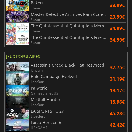
Bakeru
39.99€
Steam
Master Detective Archives Rain Code Plus
29.99€
Steam
The Quintessential Quintuplets Memories of a Quintessential Summer
34.99€
Steam
The Quintessential Quintuplets Five Memories Spent With You
34.99€
Steam
JEUX POPULAIRES
Assassin's Creed Black Flag Resynced
37.75€
Kinguin
Halo Campaign Evolved
31.19€
LootBar
Palworld
18.17€
Gamesplanet US
Mistfall Hunter
15.96€
LootBar
EA SPORTS FC 27
45.28€
E.Leclerc
Forza Horizon 6
42.42€
HRKGAME