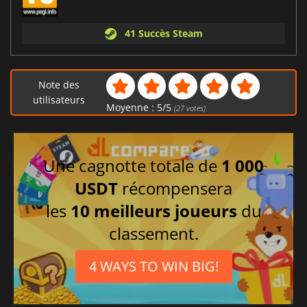
41 Succès Steam
Note des
utilisateurs
Moyenne :
5
/
5
(
27
votes)
Une cagnotte totale de
1 000
USDT
récompensera
les
10 meilleurs joueurs
du
classement.
4 WAYS TO WIN BIG!