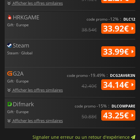
Afficher les offres similaires
HRKGAME
-12% :
code promo
DLC12
Gift · Europe
33.92€
38.54€
Steam
33.99€
Steam · Global
G2A
-19.49% :
code promo
DCG2AV6R3N
Gift · Europe
34.14€
42.40€
Afficher les offres similaires
Difmark
-15% :
code promo
DLCOMPARE
Gift · Europe
43.25€
50.88€
Afficher les offres similaires
Signaler une erreur ou un retour d'expérience