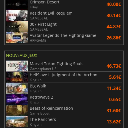
Crimson Desert
40.00€
eBay
Resident Evil Requiem
30.14€
GAMESEAL
007 First Light
44.87€
GAMESEAL
Avatar Legends The Fighting Game
26.86€
HRKGAME
NOUVEAUX JEUX
Marvel Tokon Fighting Souls
46.73€
Gamesplanet US
HellSlave II Judgment of the Archon
5.61€
Kinguin
Big Walk
11.34€
Kinguin
Retrowave 2
0.65€
Kinguin
Beast of Reincarnation
31.60€
Game Boost
The Ranchers
13.62€
Kinguin