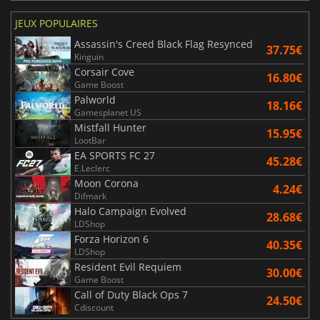
JEUX POPULAIRES
Assassin's Creed Black Flag Resynced
37.75€
Kinguin
Corsair Cove
16.80€
Game Boost
Palworld
18.16€
Gamesplanet US
Mistfall Hunter
15.95€
LootBar
EA SPORTS FC 27
45.28€
E.Leclerc
Moon Corona
4.24€
Difmark
Halo Campaign Evolved
28.68€
LDShop
Forza Horizon 6
40.35€
LDShop
Resident Evil Requiem
30.00€
Game Boost
Call of Duty Black Ops 7
24.50€
Cdiscount