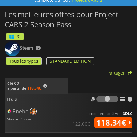
Les meilleures offres pour Project
CARS 2 Season Pass
PC
Steam
Tous les types
STANDARD EDITION
Partager
Clé CD
à partir de
118.34€
Frais
Frais
Eneba
-3% :
code promo
3DLC
Steam · Global
118.34€
122.00€