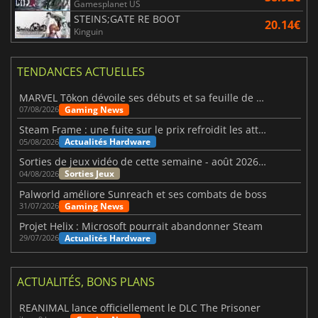
Gamesplanet US
STEINS;GATE RE BOOT
20.14€
Kinguin
TENDANCES ACTUELLES
MARVEL Tōkon dévoile ses débuts et sa feuille de route
Gaming News
07/08/2026
Steam Frame : une fuite sur le prix refroidit les attentes VR
Actualités Hardware
05/08/2026
Sorties de jeux vidéo de cette semaine - août 2026 (semaine 32)
Sorties Jeux
04/08/2026
Palworld améliore Sunreach et ses combats de boss
Gaming News
31/07/2026
Projet Helix : Microsoft pourrait abandonner Steam
Actualités Hardware
29/07/2026
ACTUALITÉS, BONS PLANS
REANIMAL lance officiellement le DLC The Prisoner