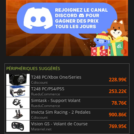
PÉRIPHÉRIQUES SUGGÉRÉS
T248 PC/Xbox One/Series
228.99€
Cdiscount
T248 PC/PS4/PS5
253.22€
RueduCommerce
Simtask - Support Volant
78.76€
RueduCommerce
Invicta Sim Racing - 2 Pedales
900.86€
Cdiscount
Vision GS - Volant de Course
769.95€
Materiel.net