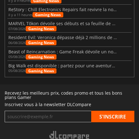
Gaming News
il y a 9 heures
ReStory : Chill Electronics Repairs fait revivre la nostalgie des années 2000
Gaming News
il y a 11 heures
MARVEL Tōkon dévoile ses débuts et sa feuille de route
Gaming News
07/08/2026
Resident Evil: Veronica dépasse déjà 2 millions de wishlists
Gaming News
06/08/2026
Beast of Reincarnation : Game Freak dévoile un nouveau pari
Gaming News
05/08/2026
Big Walk est disponible : partez pour une aventure entre amis
Gaming News
05/08/2026
Recevez les meilleurs prix, codes promo et tous les bons
plans Gamer
Inscrivez vous à la newsletter DLCompare