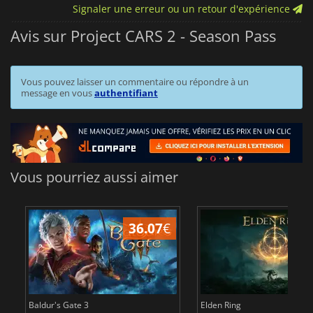
Signaler une erreur ou un retour d'expérience
Avis sur Project CARS 2 - Season Pass
Vous pouvez laisser un commentaire ou répondre à un
message en vous
authentifiant
Vous pourriez aussi aimer
36.07
€
2
Baldur's Gate 3
Elden Ring