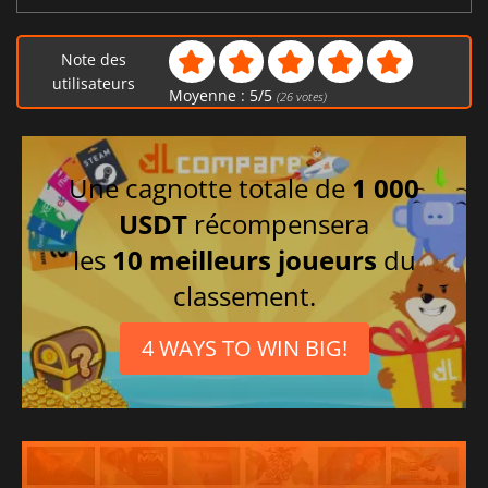
Note des
utilisateurs
Moyenne :
5
/
5
(
26
votes)
Une cagnotte totale de
1 000
USDT
récompensera
les
10 meilleurs joueurs
du
classement.
4 WAYS TO WIN BIG!