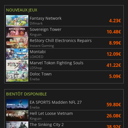
NOUVEAUX JEUX
Fantasy Network
4.23€
Difmark
Sovereign Tower
10.48€
Kinguin
ReStory Chill Electronics Repairs
8.99€
Instant Gaming
Montabi
12.09€
LOADED
Marvel Tokon Fighting Souls
41.22€
LDShop
Doloc Town
5.09€
Eneba
BIENTÔT DISPONIBLE
EA SPORTS Madden NFL 27
59.80€
Eneba
Hell Let Loose Vietnam
26.08€
Kinguin
The Sinking City 2
38.92€