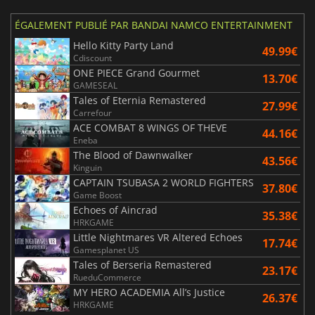
ÉGALEMENT PUBLIÉ PAR BANDAI NAMCO ENTERTAINMENT
Hello Kitty Party Land
49.99€
Cdiscount
ONE PIECE Grand Gourmet
13.70€
GAMESEAL
Tales of Eternia Remastered
27.99€
Carrefour
ACE COMBAT 8 WINGS OF THEVE
44.16€
Eneba
The Blood of Dawnwalker
43.56€
Kinguin
CAPTAIN TSUBASA 2 WORLD FIGHTERS
37.80€
Game Boost
Echoes of Aincrad
35.38€
HRKGAME
Little Nightmares VR Altered Echoes
17.74€
Gamesplanet US
Tales of Berseria Remastered
23.17€
RueduCommerce
MY HERO ACADEMIA All’s Justice
26.37€
HRKGAME