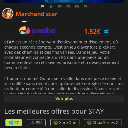
1.06
€
Marchand star
1.52
€
1.16
€
STAY
est un récit énervant d'enlèvement et d'isolement, où
chaque seconde compte. C'est un jeu d'aventure pixel-art
avec des chemins et des fins variées. Dans le jeu, votre
ordinateur est connecté à un PC dans une pièce où un
homme enlevé se retrouve emprisonné et a désespérément
besoin d’aide.
L'homme, nommé Quinn, se réveille dans une pièce isolée et
verrouillée sans rien d'autre qu'une note enregistrée dans un
ordinateur connecté à une salle de discussion. Vous serez de
l'autre côté du chat et deviendrez son lueur d'espoir, son
Voir plus
chemin pour s'échapper et son salut. Quinn ne vous connaît
pas et vous ne le savez pas, mais un relation spéciale se
Les meilleures offres pour STAY
développera entre vous deux au fil de la progression du jeu.
Vous devrez l'aider et le guider vers la sortie en chattant avec
lui via l'ordinateur.
PC
PS4
XboxOne
Xbox Series X