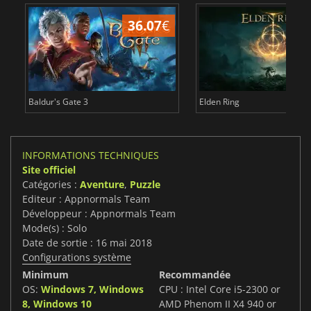
36.07
€
2
Baldur's Gate 3
Elden Ring
INFORMATIONS TECHNIQUES
Site officiel
Catégories :
Aventure
,
Puzzle
Editeur : Appnormals Team
Développeur : Appnormals Team
Mode(s) : Solo
Date de sortie : 16 mai 2018
Configurations système
Minimum
Recommandée
OS:
Windows 7, Windows
CPU : Intel Core i5-2300 or
8, Windows 10
AMD Phenom II X4 940 or