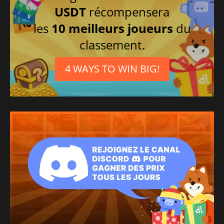
USDT
récompensera
les
10 meilleurs joueurs
du
classement.
4 WAYS TO WIN BIG!