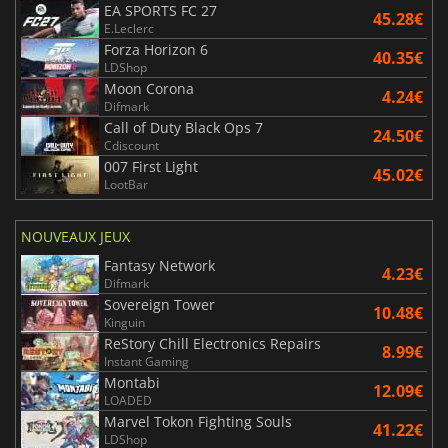
EA SPORTS FC 27
45.28€
E.Leclerc
Forza Horizon 6
40.35€
LDShop
Moon Corona
4.24€
Difmark
Call of Duty Black Ops 7
24.50€
Cdiscount
007 First Light
45.02€
LootBar
NOUVEAUX JEUX
Fantasy Network
4.23€
Difmark
Sovereign Tower
10.48€
Kinguin
ReStory Chill Electronics Repairs
8.99€
Instant Gaming
Montabi
12.09€
LOADED
Marvel Tokon Fighting Souls
41.22€
LDShop