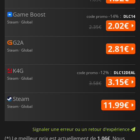
Game Boost
-14% :
code promo
DLC14
Steam · Global
2.02€
2.35€
G2A
2.81€
Steam · Global
K4G
-12% :
code promo
DLC12DEAL
Steam · Global
3.15€
3.58€
Steam
11.99€
Steam · Global
Signaler une erreur ou un retour d'expérience
(*) Le meilleur prix est actuellement de
1.06€
. Nous