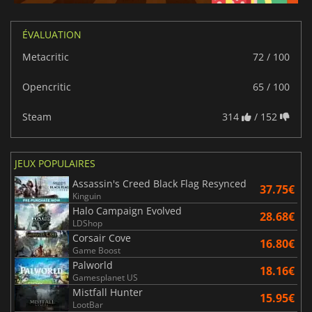
ÉVALUATION
Metacritic
72 / 100
Opencritic
65 / 100
Steam
314
/ 152
JEUX POPULAIRES
Assassin's Creed Black Flag Resynced
37.75€
Kinguin
Halo Campaign Evolved
28.68€
LDShop
Corsair Cove
16.80€
Game Boost
Palworld
18.16€
Gamesplanet US
Mistfall Hunter
15.95€
LootBar