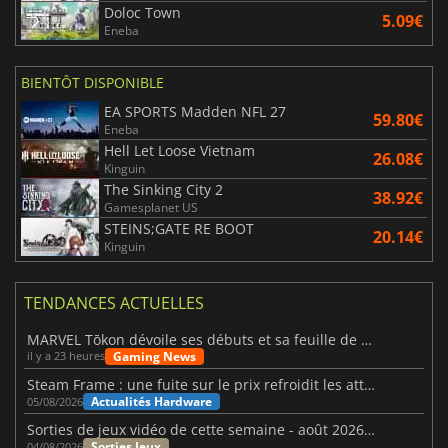
Doloc Town
5.09€
Eneba
BIENTÔT DISPONIBLE
EA SPORTS Madden NFL 27
59.80€
Eneba
Hell Let Loose Vietnam
26.08€
Kinguin
The Sinking City 2
38.92€
Gamesplanet US
STEINS;GATE RE BOOT
20.14€
Kinguin
TENDANCES ACTUELLES
MARVEL Tōkon dévoile ses débuts et sa feuille de route
Gaming News
il y a 23 heures
Steam Frame : une fuite sur le prix refroidit les attentes VR
Actualités Hardware
05/08/2026
Sorties de jeux vidéo de cette semaine - août 2026 (semaine 32)
Sorties Jeux
04/08/2026