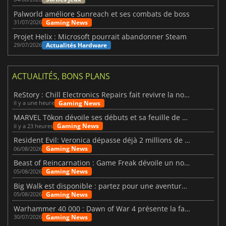
Palworld améliore Sunreach et ses combats de boss
Gaming News
31/07/2026
Projet Helix : Microsoft pourrait abandonner Steam
Actualités Hardware
29/07/2026
ACTUALITÉS, BONS PLANS
ReStory : Chill Electronics Repairs fait revivre la nostalgie des années 2000
Gaming News
il y a une heure
MARVEL Tōkon dévoile ses débuts et sa feuille de route
Gaming News
il y a 23 heures
Resident Evil: Veronica dépasse déjà 2 millions de wishlists
Gaming News
06/08/2026
Beast of Reincarnation : Game Freak dévoile un nouveau pari
Gaming News
05/08/2026
Big Walk est disponible : partez pour une aventure entre amis
Gaming News
05/08/2026
Warhammer 40 000 : Dawn of War 4 présente la faction des Nécrons
Gaming News
30/07/2026