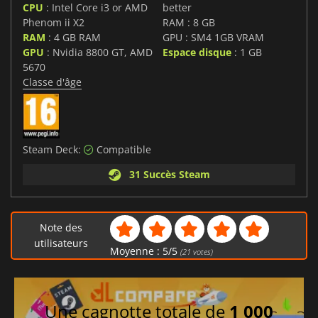
CPU
: Intel Core i3 or AMD
better
Phenom ii X2
RAM : 8 GB
RAM
: 4 GB RAM
GPU : SM4 1GB VRAM
GPU
: Nvidia 8800 GT, AMD
Espace disque
: 1 GB
5670
Classe d'âge
Steam Deck:
Compatible
31 Succès Steam
Note des
utilisateurs
Moyenne :
5
/
5
(
21
votes)
Une cagnotte totale de
1 000