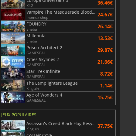
Europa Universalis 5
36.46€
K4G
Vampire The Masquerade Bloodlines 2
24.67€
momox shop
FOUNDRY
26.14€
Eneba
Millennia
13.53€
Eneba
Prison Architect 2
29.87€
GAMESEAL
Cities Skylines 2
21.66€
GAMESEAL
Star Trek Infinite
8.72€
GAMESEAL
The Lamplighters League
1.14€
Kinguin
Age of Wonders 4
15.75€
GAMESEAL
JEUX POPULAIRES
Assassin's Creed Black Flag Resynced
37.75€
Kinguin
Corsair Cove