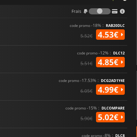
Frais
Frais
-18% :
code promo
RAB20DLC
4.53€
5.52€
-12% :
code promo
DLC12
4.85€
5.51€
-17.53% :
code promo
DCG2AD1Y4E
4.99€
6.05€
-15% :
code promo
DLCOMPARE
5.02€
5.90€
-8% :
code promo
DLC8