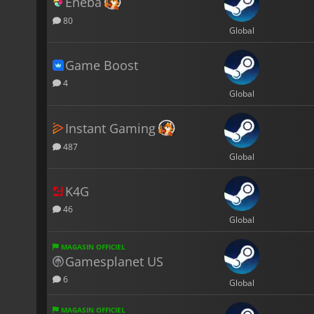
Eneba
80
Global
Game Boost
4
Global
Instant Gaming
487
Global
K4G
46
Global
MAGASIN OFFICIEL
Gamesplanet US
6
Global
MAGASIN OFFICIEL