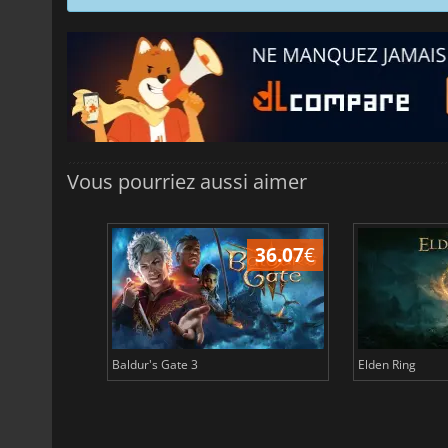
Vous pourriez aussi aimer
45.03
€
36.07
€
Baldur's Gate 3
Elden Ring