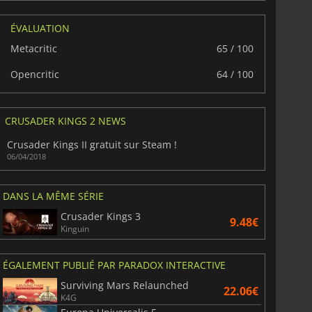
ÉVALUATION
Metacritic
65 / 100
Opencritic
64 / 100
CRUSADER KINGS 2 NEWS
Crusader Kings II gratuit sur Steam !
06/04/2018
6.75
€
15.48
€
DANS LA MÊME SÉRIE
Crusader Kings 3
9.48€
Kinguin
War WARHAMMER 3
Lies Of P
ÉGALEMENT PUBLIÉ PAR PARADOX INTERACTIVE
Surviving Mars Relaunched
22.06€
K4G