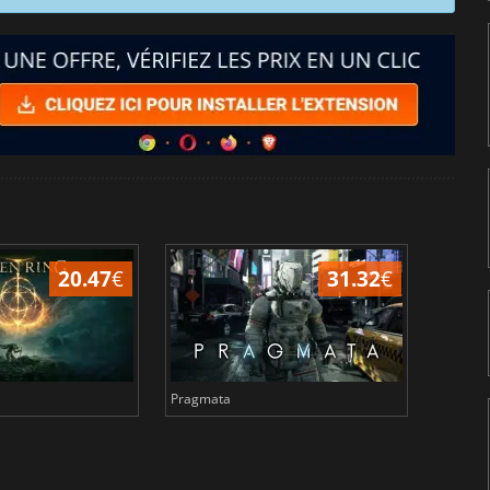
20.47
€
31.32
€
Pragmata
Total 