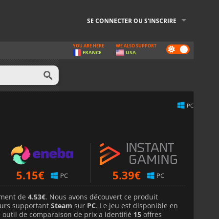
SE CONNECTER OU S'INSCRIRE
YOU ARE HERE
WE ALSO SUPPORT
Dark
FRANCE
USA
mode
PC
5.15
€
5.39
€
PC
PC
lement de
4.53€
. Nous avons découvert ce produit
urs supportant
Steam
sur
PC
. Le jeu est disponible en
 outil de comparaison de prix a identifié
15
offres