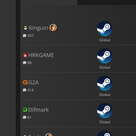
Kinguin
397
Global
HRKGAME
88
Global
G2A
314
Global
Difmark
81
Global