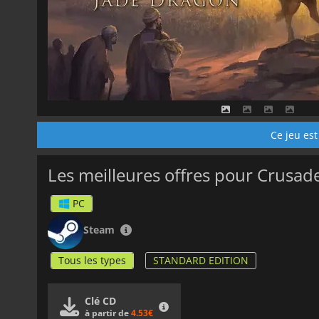
Ce jeu est
Les meilleures offres pour Crusade
PC
Steam
Tous les types
STANDARD EDITION
Clé CD
à partir de
4.53€