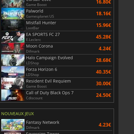
16.80€
Game Boost
Palworld
18.16€
Gamesplanet US
Mistfall Hunter
15.96€
LootBar
EA SPORTS FC 27
45.28€
E.Leclerc
Moon Corona
4.24€
Difmark
Halo Campaign Evolved
28.68€
LDShop
Forza Horizon 6
40.35€
LDShop
Resident Evil Requiem
30.00€
Game Boost
Call of Duty Black Ops 7
24.50€
Cdiscount
NOUVEAUX JEUX
Fantasy Network
4.23€
Difmark
Sovereign Tower