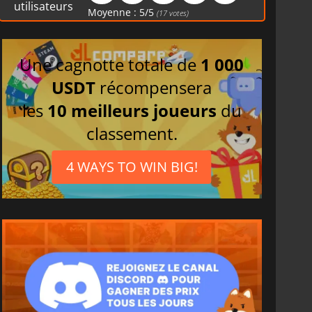
utilisateurs
Moyenne :
5
/
5
(
17
votes)
Une cagnotte totale de
1 000
USDT
récompensera
les
10 meilleurs joueurs
du
classement.
4 WAYS TO WIN BIG!