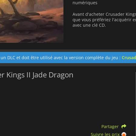
numériques
Avant d'acheter Crusader Kings
que vous préfériez l'acquérir
avec une clé CD.
 un DLC et doit être utilisé avec la version complète du jeu :
Crusad
r Kings II Jade Dragon
Partager
Suivre les prix