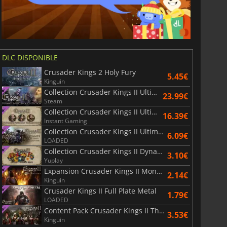
DLC DISPONIBLE
Crusader Kings 2 Holy Fury
5.45€
Kinguin
Collection Crusader Kings II Ultimate Music Pack
23.99€
Steam
Collection Crusader Kings II Ultimate Portrait Pack
16.39€
Instant Gaming
Collection Crusader Kings II Ultimate Unit Pack
6.09€
LOADED
Collection Crusader Kings II Dynasty Shield Pack
3.10€
Yuplay
Expansion Crusader Kings II Monks and Mystics
2.14€
Kinguin
Crusader Kings II Full Plate Metal
1.79€
LOADED
Content Pack Crusader Kings II The Reaper's Due
3.53€
Kinguin