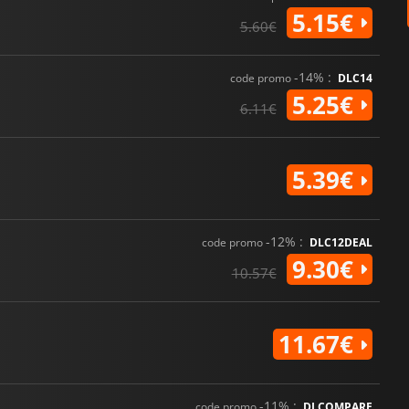
5.15€
5.60€
-14% :
code promo
DLC14
5.25€
6.11€
5.39€
-12% :
code promo
DLC12DEAL
9.30€
10.57€
11.67€
-11% :
code promo
DLCOMPARE