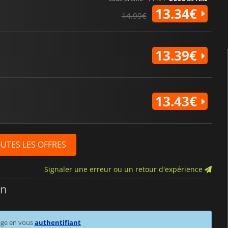
13.34€
14.99€
13.39€
13.43€
OUTES LES OFFRES
Signaler une erreur ou un retour d'expérience
on
age en vous
authentifiant