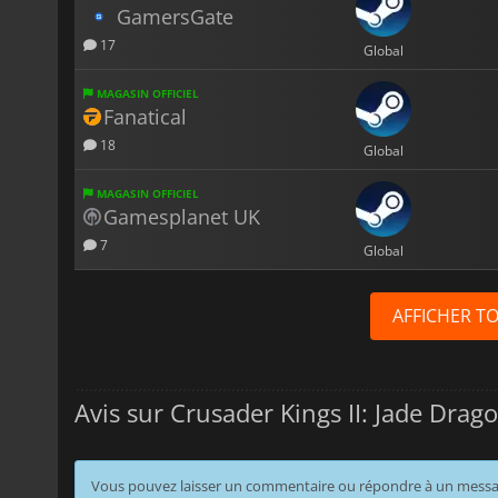
GamersGate
17
Global
MAGASIN OFFICIEL
Fanatical
18
Global
MAGASIN OFFICIEL
Gamesplanet UK
7
Global
AFFICHER T
Avis sur Crusader Kings II: Jade Drag
Vous pouvez laisser un commentaire ou répondre à un mess