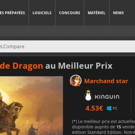
ES PRÉPAYÉES
LOGICIELS
CONCOURS
MATÉRIEL
NEWS
Jade Dragon
au Meilleur Prix
Marchand star
4.53
€
PC
(*) Le meilleur prix est actuel
disponible auprès de
15
vende
édition Standard Edition. Notre