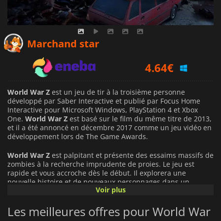
4.26
€
Marchand star
4.64
€
5.39
€
World War Z
est un jeu de tir à la troisième personne
développé par Saber Interactive et publié par Focus Home
Interactive pour Microsoft Windows, PlayStation 4 et Xbox
One.
World War Z
est basé sur le film du même titre de 2013,
et il a été annoncé en décembre 2017 comme un jeu vidéo en
développement lors de The Game Awards.
World War Z
est palpitant et présente des essaims massifs de
zombies à la recherche imprudente de proies. Le jeu est
rapide et vous accroche dès le début. Il explorera une
nouvelle histoire et de nouveaux personnages dans un
Voir plus
monde où survivre est la priorité absolue.
World War Z
propose des missions sanglantes mais excitantes
Les meilleures offres pour World War
spécialement conçues pour les consoles modernes et le PC.