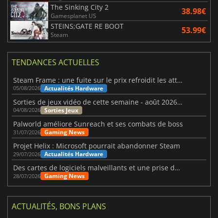
The Sinking City 2
38.98€
Gamesplanet US
STEINS;GATE RE BOOT
53.99€
Steam
TENDANCES ACTUELLES
Steam Frame : une fuite sur le prix refroidit les attentes VR
Actualités Hardware
05/08/2026
Sorties de jeux vidéo de cette semaine - août 2026 (semaine 32)
Sorties Jeux
04/08/2026
Palworld améliore Sunreach et ses combats de boss
Gaming News
31/07/2026
Projet Helix : Microsoft pourrait abandonner Steam
Actualités Hardware
29/07/2026
Des cartes de logiciels malveillants et une prise de contrôle de Discord ont touché Meccha Chameleon
Gaming News
28/07/2026
ACTUALITÉS, BONS PLANS