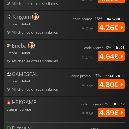
d'armes sur une base satellite abandonnée.
Afficher les offres similaires
Où que vous soyez, faites partie de quelque chose de grand
Kinguin
et courez vite pour sauver votre vie. Très vite !
-18% :
code promo
RAB20DLC
Steam · Global
4.26€
5.20€
Afficher les offres similaires
Eneba
-8% :
code promo
DLC8
Steam · Global
4.64€
5.04€
Afficher les offres similaires
GAMESEAL
-17% :
code promo
SEAL17DLC
Steam · Global
4.80€
5.78€
Afficher les offres similaires
HRKGAME
-12% :
code promo
DLC12
Steam · Europe
4.89€
5.56€
Difmark