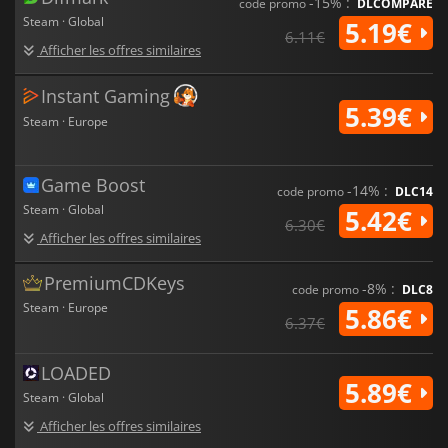
-15% :
code promo
DLCOMPARE
Steam · Global
5.19€
6.11€
Afficher les offres similaires
Instant Gaming
5.39€
Steam · Europe
Game Boost
-14% :
code promo
DLC14
Steam · Global
5.42€
6.30€
Afficher les offres similaires
PremiumCDKeys
-8% :
code promo
DLC8
Steam · Europe
5.86€
6.37€
LOADED
5.89€
Steam · Global
Afficher les offres similaires