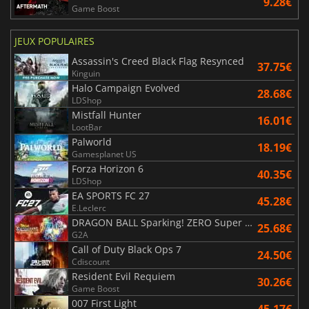
9.28€
Game Boost
JEUX POPULAIRES
Assassin's Creed Black Flag Resynced
37.75€
Kinguin
Halo Campaign Evolved
28.68€
LDShop
Mistfall Hunter
16.01€
LootBar
Palworld
18.19€
Gamesplanet US
Forza Horizon 6
40.35€
LDShop
EA SPORTS FC 27
45.28€
E.Leclerc
DRAGON BALL Sparking! ZERO Super Limit Breaking NEO
25.68€
G2A
Call of Duty Black Ops 7
24.50€
Cdiscount
Resident Evil Requiem
30.26€
Game Boost
007 First Light
45.17€