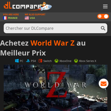
YOU ARE HERE
WE ALSO SUPPORT
Dark
JEUX
FRANCE
USA
mode
CARTES PRÉPAYÉES
LOGICIELS
Achetez
World War Z
au
CONCOURS
Meilleur Prix
MATÉRIEL
PC
PS4
Switch
XboxOne
Xbox Series X
NEWS
SE CONNECTER OU S'INSCRIRE