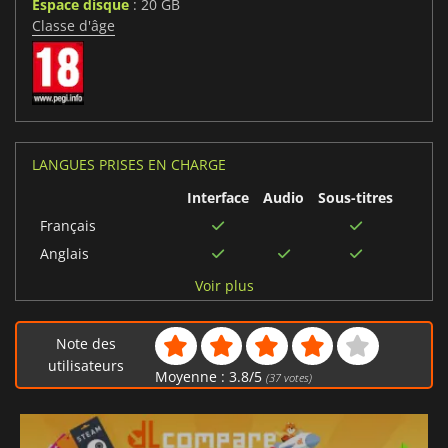
Espace disque
: 20 GB
Classe d'âge
LANGUES PRISES EN CHARGE
Interface
Audio
Sous-titres
Français
Anglais
Espagnol
Voir plus
Portugais brésilien
Allemand
Note des
Italien
utilisateurs
Moyenne :
3.8
/
5
(
37
votes)
Coréen
Polonais