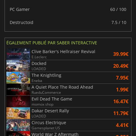
PC Gamer
60 / 100
Destructoid
7.5 / 10
ÉGALEMENT PUBLIÉ PAR SABER INTERACTIVE
Clive Barker's Hellraiser Revival
39.99€
E.Leclerc
Docked
20.49€
LOADED
The Knightling
7.95€
Eneba
A Quiet Place The Road Ahead
1.99€
RueduCommerce
Evil Dead The Game
16.47€
momox shop
Dakar Desert Rally
11.79€
LOADED
Circus Electrique
4.41€
Gamesplanet US
World War Z Aftermath