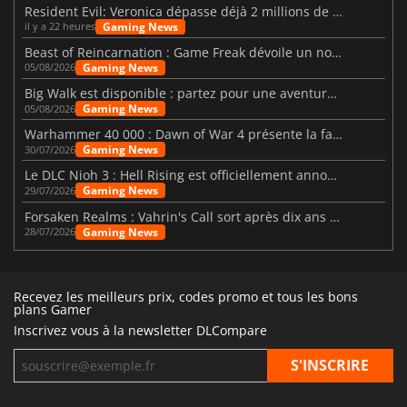
Resident Evil: Veronica dépasse déjà 2 millions de wishlists
Gaming News
il y a 22 heures
Beast of Reincarnation : Game Freak dévoile un nouveau pari
Gaming News
05/08/2026
Big Walk est disponible : partez pour une aventure entre amis
Gaming News
05/08/2026
Warhammer 40 000 : Dawn of War 4 présente la faction des Nécrons
Gaming News
30/07/2026
Le DLC Nioh 3 : Hell Rising est officiellement annoncé
Gaming News
29/07/2026
Forsaken Realms : Vahrin's Call sort après dix ans de développement
Gaming News
28/07/2026
Recevez les meilleurs prix, codes promo et tous les bons
plans Gamer
Inscrivez vous à la newsletter DLCompare