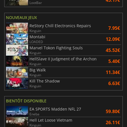
LootBar
NOUVEAUX JEUX
ReStory Chill Electronics Repairs
7.95€
Kinguin
Montabi
12.09€
LOADED
Marvel Tokon Fighting Souls
45.52€
Kinguin
HellSlave II Judgment of the Archon
5.40€
Kinguin
Big Walk
11.34€
Kinguin
Kill The Shadow
6.63€
Kinguin
BIENTÔT DISPONIBLE
EA SPORTS Madden NFL 27
59.80€
Eneba
Hell Let Loose Vietnam
26.11€
Kinguin