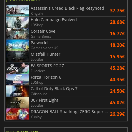
Assassin's Creed Black Flag Resynced
37.75€
Kinguin
Halo Campaign Evolved
28.68€
LDShop
Corsair Cove
16.77€
Game Boost
Palworld
18.20€
Gamesplanet US
Mistfall Hunter
15.95€
LootBar
EA SPORTS FC 27
45.28€
E.Leclerc
Forza Horizon 6
40.35€
LDShop
Call of Duty Black Ops 7
24.50€
Cdiscount
007 First Light
45.02€
LootBar
DRAGON BALL Sparking! ZERO Super Limit Breaking NEO
26.29€
Yuplay