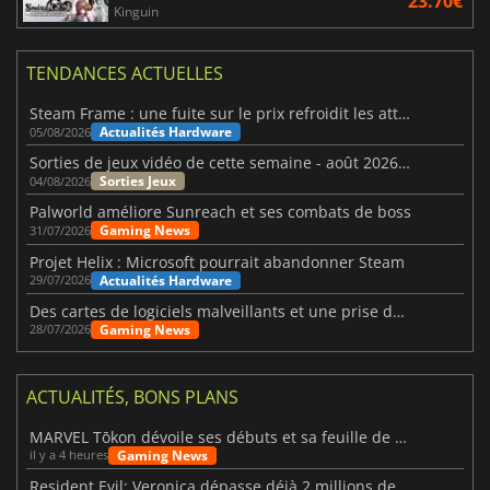
23.70€
Kinguin
TENDANCES ACTUELLES
Steam Frame : une fuite sur le prix refroidit les attentes VR
Actualités Hardware
05/08/2026
Sorties de jeux vidéo de cette semaine - août 2026 (semaine 32)
Sorties Jeux
04/08/2026
Palworld améliore Sunreach et ses combats de boss
Gaming News
31/07/2026
Projet Helix : Microsoft pourrait abandonner Steam
Actualités Hardware
29/07/2026
Des cartes de logiciels malveillants et une prise de contrôle de Discord ont touché Meccha Chameleon
Gaming News
28/07/2026
ACTUALITÉS, BONS PLANS
MARVEL Tōkon dévoile ses débuts et sa feuille de route
Gaming News
il y a 4 heures
Resident Evil: Veronica dépasse déjà 2 millions de wishlists