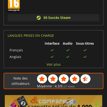
50 Succès Steam
LANGUES PRISES EN CHARGE
Interface
Audio
Sous-titres
Français
Anglais
Italien
Voir plus
Chinois simplifié
Espagnol
Note des
Coréen
utilisateurs
Moyenne :
4.3
/
5
(
21
votes)
Polonais
Allemand
Chinois traditionnel
Une cagnotte totale de
1 000