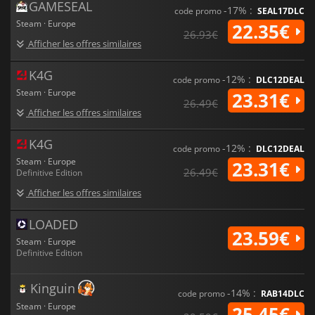
GAMESEAL
-17% :
code promo
SEAL17DLC
Steam · Europe
22.35€
26.93€
Afficher les offres similaires
K4G
-12% :
code promo
DLC12DEAL
Steam · Europe
23.31€
26.49€
Afficher les offres similaires
K4G
-12% :
code promo
DLC12DEAL
Steam · Europe
23.31€
26.49€
Definitive Edition
Afficher les offres similaires
LOADED
23.59€
Steam · Europe
Definitive Edition
Kinguin
-14% :
code promo
RAB14DLC
Steam · Europe
25.45€