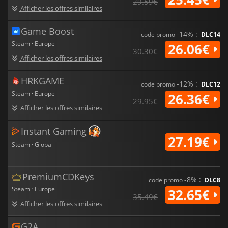
29.59€
Afficher les offres similaires
Game Boost
-14% :
code promo
DLC14
Steam · Europe
26.06€
30.30€
Afficher les offres similaires
HRKGAME
-12% :
code promo
DLC12
Steam · Europe
26.36€
29.95€
Afficher les offres similaires
Instant Gaming
27.19€
Steam · Global
PremiumCDKeys
-8% :
code promo
DLC8
Steam · Europe
32.65€
35.49€
Afficher les offres similaires
G2A