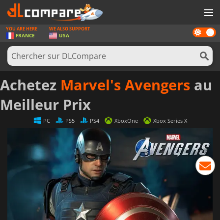
YOU ARE HERE
WE ALSO SUPPORT
Dark
JEUX
FRANCE
USA
mode
CARTES PRÉPAYÉES
LOGICIELS
Achetez
Marvel's Avengers
au
CONCOURS
Meilleur Prix
MATÉRIEL
PC
PS5
PS4
XboxOne
Xbox Series X
NEWS
SE CONNECTER OU S'INSCRIRE