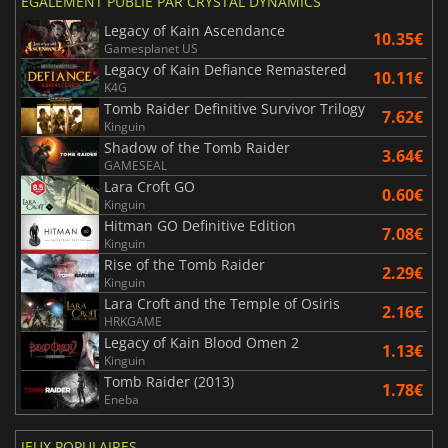
ÉGALEMENT PUBLIÉ PAR CRYSTAL DYNAMICS
Legacy of Kain Ascendance
10.35€
Gamesplanet US
Legacy of Kain Defiance Remastered
10.11€
K4G
Tomb Raider Definitive Survivor Trilogy
7.62€
Kinguin
Shadow of the Tomb Raider
3.64€
GAMESEAL
Lara Croft GO
0.60€
Kinguin
Hitman GO Definitive Edition
7.08€
Kinguin
Rise of the Tomb Raider
2.29€
Kinguin
Lara Croft and the Temple of Osiris
2.16€
HRKGAME
Legacy of Kain Blood Omen 2
1.13€
Kinguin
Tomb Raider (2013)
1.78€
Eneba
JEUX POPULAIRES