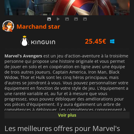
6.44
€
Marchand star
25.45
€
27.19
€
Marvel's Avengers
est un jeu d'action-aventure à la troisième
personne qui propose une histoire originale et vous permet
de jouer en solo et en coopération en ligne avec une équipe
de trois autres joueurs. Captain America, Iron Man, Black
Widow, Thor et Hulk sont les cinq héros principaux, mais
d'autres se joindront à vous. Vous pouvez personnaliser votre
équipement en fonction de votre style de jeu. L'équipement a
une rareté variable et, au fur et à mesure que vous
progressez, vous pouvez débloquer des améliorations pour
vos pièces d'équipement. Il y aura également un arbre de
compétences à débloquer. Les compétences comprennent à
la fois les mouvements classiques et les nouveaux, et sont
Voir plus
classées dans les catégories suivantes: primaire, spécialité,
capacité et utilité. Vous pourrez choisir l'une ou l'autre des
Les meilleures offres pour Marvel's
missions de héros de la campagne solo en vous concentrant