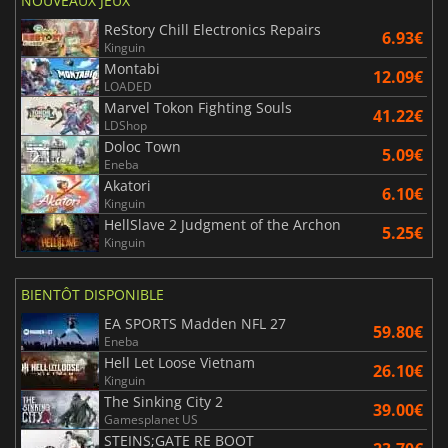
NOUVEAUX JEUX
ReStory Chill Electronics Repairs
6.93€
Kinguin
Montabi
12.09€
LOADED
Marvel Tokon Fighting Souls
41.22€
LDShop
Doloc Town
5.09€
Eneba
Akatori
6.10€
Kinguin
HellSlave 2 Judgment of the Archon
5.25€
Kinguin
BIENTÔT DISPONIBLE
EA SPORTS Madden NFL 27
59.80€
Eneba
Hell Let Loose Vietnam
26.10€
Kinguin
The Sinking City 2
39.00€
Gamesplanet US
STEINS;GATE RE BOOT