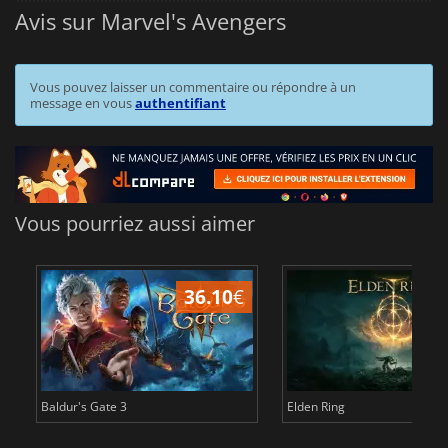
Avis sur Marvel's Avengers
Vous pouvez laisser un commentaire ou répondre à un
message en vous
authentifiant
Vous pourriez aussi aimer
36.10
€
2
Baldur's Gate 3
Elden Ring