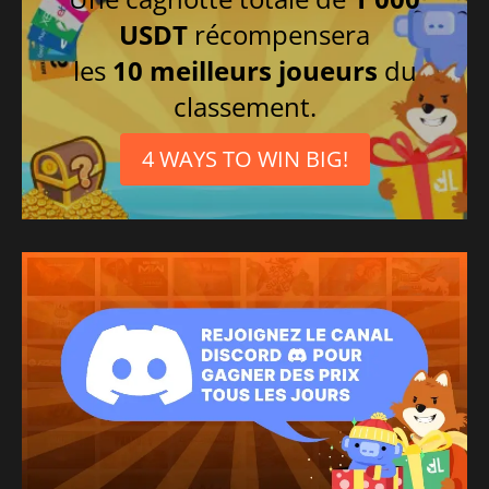
Arabe
USDT
récompensera
Tchèque
les
10 meilleurs joueurs
du
Japonais
classement.
Portugais brésilien
Russe
4 WAYS TO WIN BIG!
Espagnol mexicain