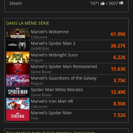
Steam
7471
/ 3607
DANS LA MÊME SÉRIE
Marvel's Wolverine
61.99€
Cdiscount
Marvel's Spider Man 2
26.27€
GAMESEAL
Marvel's Midnight Suns
6.22€
Kinguin
Marvel's Spider Man Remastered
15.63€
Game Boost
Marvel's Guardians of the Galaxy
3.75€
Kinguin
Spider Man Miles Morales
12.49€
Game Boost
Marvel's Iron Man VR
8.50€
Cdiscount
Marvel's Spider Man
7.52€
Fnac