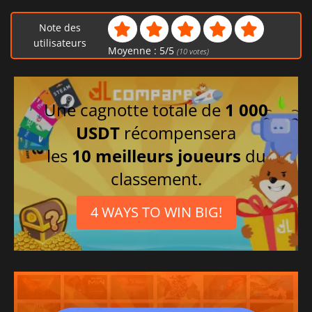
Note des
utilisateurs
Moyenne :
5
/
5
(
10
votes)
Une cagnotte totale de
1 000
USDT
récompensera
les
10 meilleurs joueurs
du
classement.
4 WAYS TO WIN BIG!