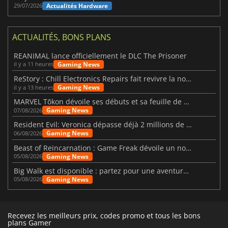
Actualités Hardware
29/07/2026
ACTUALITÉS, BONS PLANS
REANIMAL lance officiellement le DLC The Prisoner
Gaming News
il y a 11 heures
ReStory : Chill Electronics Repairs fait revivre la nostalgie des années 2000
Gaming News
il y a 13 heures
MARVEL Tōkon dévoile ses débuts et sa feuille de route
Gaming News
07/08/2026
Resident Evil: Veronica dépasse déjà 2 millions de wishlists
Gaming News
06/08/2026
Beast of Reincarnation : Game Freak dévoile un nouveau pari
Gaming News
05/08/2026
Big Walk est disponible : partez pour une aventure entre amis
Gaming News
05/08/2026
Recevez les meilleurs prix, codes promo et tous les bons
plans Gamer