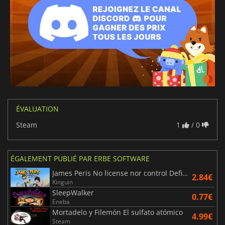
ÉVALUATION
Steam
1
/ 0
ÉGALEMENT PUBLIÉ PAR ERBE SOFTWARE
James Peris No license nor control Definitive edition
2.84€
Kinguin
SleepWalker
0.77€
Eneba
Mortadelo y Filemón El sulfato atómico
4.99€
Steam