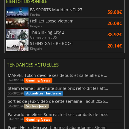
BIENTÔT DISPONIBLE
EA SPORTS Madden NFL 27
59.80€
Eneba
Hell Let Loose Vietnam
26.08€
Kinguin
The Sinking City 2
38.92€
Gamesplanet US
STEINS;GATE RE BOOT
20.14€
Kinguin
TENDANCES ACTUELLES
MARVEL Tōkon dévoile ses débuts et sa feuille de route
Gaming News
07/08/2026
Steam Frame : une fuite sur le prix refroidit les attentes VR
Actualités Hardware
05/08/2026
Sorties de jeux vidéo de cette semaine - août 2026 (semaine 32)
Sorties Jeux
04/08/2026
Palworld améliore Sunreach et ses combats de boss
Gaming News
31/07/2026
Projet Helix : Microsoft pourrait abandonner Steam