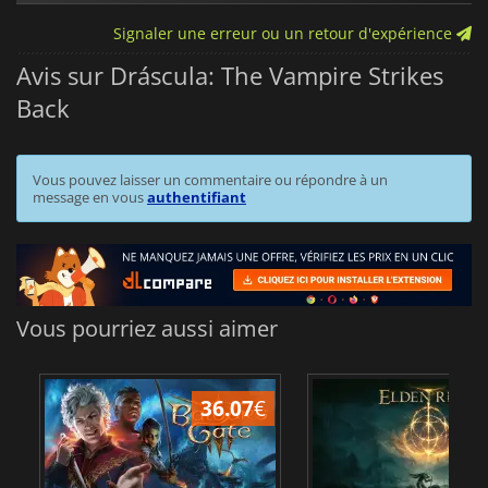
Signaler une erreur ou un retour d'expérience
Avis sur Dráscula: The Vampire Strikes
Back
Vous pouvez laisser un commentaire ou répondre à un
message en vous
authentifiant
Vous pourriez aussi aimer
36.07
€
2