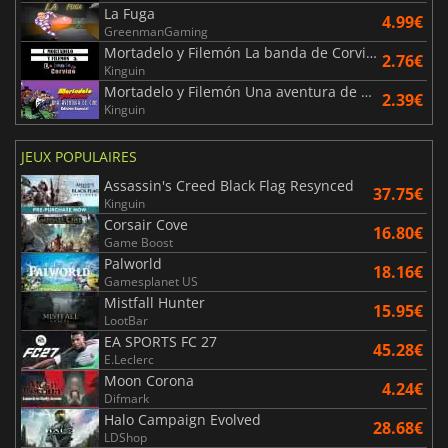
La Fuga
4.99€
GreenmanGaming
Mortadelo y Filemón La banda de Corvino
2.76€
Kinguin
Mortadelo y Filemón Una aventura de cine Edición especial
2.39€
Kinguin
JEUX POPULAIRES
Assassin's Creed Black Flag Resynced
37.75€
Kinguin
Corsair Cove
16.80€
Game Boost
Palworld
18.16€
Gamesplanet US
Mistfall Hunter
15.95€
LootBar
EA SPORTS FC 27
45.28€
E.Leclerc
Moon Corona
4.24€
Difmark
Halo Campaign Evolved
28.68€
LDShop