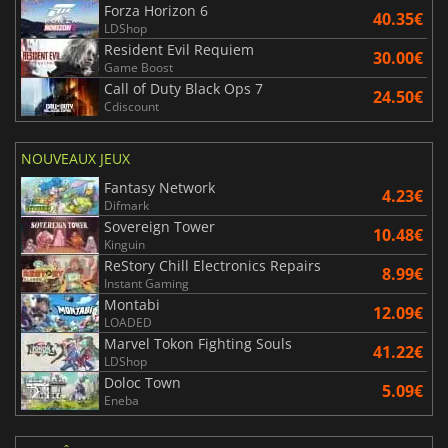
Forza Horizon 6
40.35€
LDShop
Resident Evil Requiem
30.00€
Game Boost
Call of Duty Black Ops 7
24.50€
Cdiscount
NOUVEAUX JEUX
Fantasy Network
4.23€
Difmark
Sovereign Tower
10.48€
Kinguin
ReStory Chill Electronics Repairs
8.99€
Instant Gaming
Montabi
12.09€
LOADED
Marvel Tokon Fighting Souls
41.22€
LDShop
Doloc Town
5.09€
Eneba