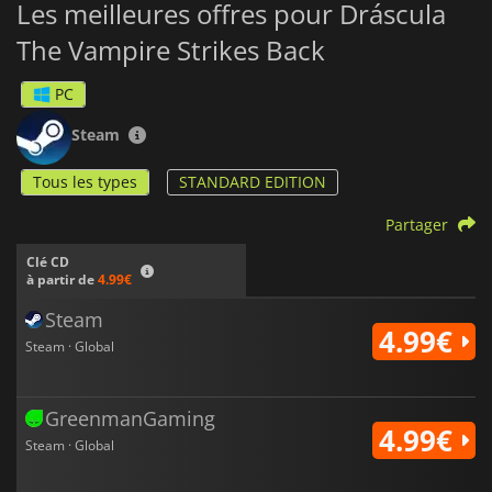
Les meilleures offres pour Dráscula
The Vampire Strikes Back
PC
Steam
Tous les types
STANDARD EDITION
Partager
Clé CD
à partir de
4.99€
Steam
4.99€
Steam · Global
GreenmanGaming
4.99€
Steam · Global