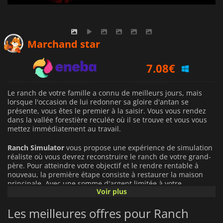
6.70
€
Marchand star
7.08
€
7.89
€
Le ranch de votre famille a connu de meilleurs jours, mais
lorsque l'occasion de lui redonner sa gloire d'antan se
présente, vous êtes le premier à la saisir. Vous vous rendez
dans la vallée forestière reculée où il se trouve et vous vous
mettez immédiatement au travail.
Ranch Simulator
vous propose une expérience de simulation
réaliste où vous devrez reconstruire le ranch de votre grand-
père. Pour atteindre votre objectif et le rendre rentable à
nouveau, la première étape consiste à restaurer la maison
principale. Avec une somme d'argent limitée à votre
Voir plus
disposition, vous achèterez les outils et les machines dont
vous avez besoin et vous vous mettrez au travail. Une fois la
Les meilleures offres pour Ranch
maison réparée, d'autres bâtiments et installations agricoles
suivront, et vous serez bientôt à la tête d'un tout nouveau