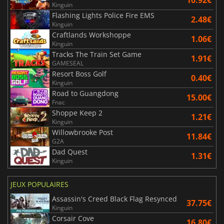
Kinguin
Flashing Lights Police Fire EMS
2.48€
Kinguin
Craftlands Workshoppe
1.06€
Kinguin
Tracks The Train Set Game
1.91€
GAMESEAL
Resort Boss Golf
0.40€
Kinguin
Road to Guangdong
15.00€
Fnac
Shoppe Keep 2
1.21€
Kinguin
Willowbrooke Post
11.84€
G2A
Dad Quest
1.31€
Kinguin
JEUX POPULAIRES
Assassin's Creed Black Flag Resynced
37.75€
Kinguin
Corsair Cove
16.80€