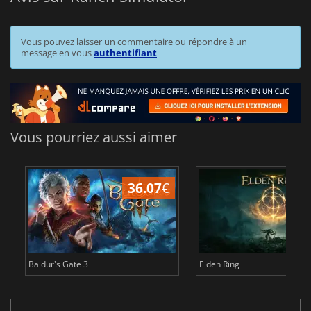
Vous pouvez laisser un commentaire ou répondre à un
message en vous
authentifiant
Vous pourriez aussi aimer
36.07
€
2
Baldur's Gate 3
Elden Ring