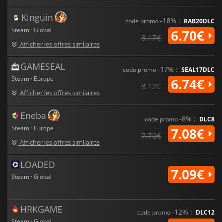
Kinguin
-18% :
code promo
RAB20DLC
Steam · Global
6.70€
8.17€
Afficher les offres similaires
GAMESEAL
-17% :
code promo
SEAL17DLC
Steam · Europe
6.74€
8.12€
Afficher les offres similaires
Eneba
-8% :
code promo
DLC8
Steam · Europe
7.08€
7.70€
Afficher les offres similaires
LOADED
7.09€
Steam · Global
HRKGAME
-12% :
code promo
DLC12
Steam · Global