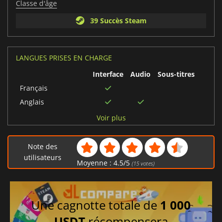
Classe d'âge
39 Succès Steam
LANGUES PRISES EN CHARGE
Interface
Audio
Sous-titres
Français
Anglais
Allemand
Voir plus
Italien
Portugais brésilien
Note des
Chinois simplifié
utilisateurs
Moyenne :
4.5
/
5
(
15
votes)
Espagnol
Coréen
Turc
Une cagnotte totale de
1 000
Chinois traditionnel
USDT
récompensera