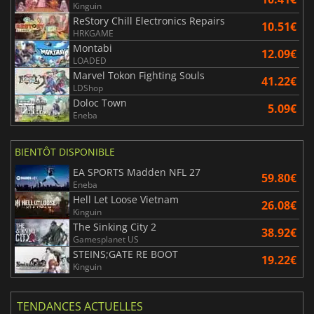
Kinguin
ReStory Chill Electronics Repairs
10.51€
HRKGAME
Montabi
12.09€
LOADED
Marvel Tokon Fighting Souls
41.22€
LDShop
Doloc Town
5.09€
Eneba
BIENTÔT DISPONIBLE
EA SPORTS Madden NFL 27
59.80€
Eneba
Hell Let Loose Vietnam
26.08€
Kinguin
The Sinking City 2
38.92€
Gamesplanet US
STEINS;GATE RE BOOT
19.22€
Kinguin
TENDANCES ACTUELLES