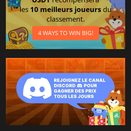
Russe
les
10 meilleurs joueurs
du
Polonais
classement.
4 WAYS TO WIN BIG!