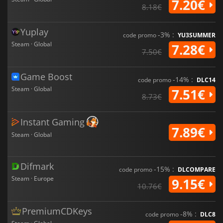
7.20€
8.18€
Yuplay
-3% :
code promo
YU3SUMMER
Steam · Global
7.28€
7.50€
Game Boost
-14% :
code promo
DLC14
Steam · Global
7.51€
8.73€
Instant Gaming
7.89€
Steam · Global
Difmark
-15% :
code promo
DLCOMPARE
Steam · Europe
9.15€
10.76€
PremiumCDKeys
-8% :
code promo
DLC8