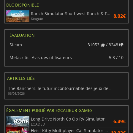
DLC DISPONIBLE
Ranch Simulator Southwest Ranch & Farm Expansion Pack
8.02€
Kinguin
ÉVALUATION
Steam
31053
/ 8248
Metacritic: Avis des utilisateurs
5.3 / 10
ARTICLES LIÉS
The Ranchers, le futur incontournable des jeux de ferme ?
06/08/2026
ÉGALEMENT PUBLIÉ PAR EXCALIBUR GAMES
Long Drive North Co Op RV Simulator
6.49€
LOADED
Heist Kitty Multiplayer Cat Simulator Game
10.92€