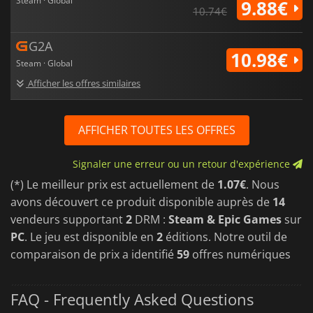
Steam · Global
9.88€
10.74€
G2A
10.98€
Steam · Global
Afficher les offres similaires
AFFICHER TOUTES LES OFFRES
Signaler une erreur ou un retour d'expérience
(*) Le meilleur prix est actuellement de
1.07€
. Nous
avons découvert ce produit disponible auprès de
14
vendeurs supportant
2
DRM :
Steam & Epic Games
sur
PC
. Le jeu est disponible en
2
éditions. Notre outil de
comparaison de prix a identifié
59
offres numériques
FAQ - Frequently Asked Questions