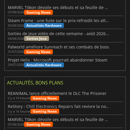
MARVEL Tōkon dévoile ses débuts et sa feuille de route
Gaming News
07/08/2026
Steam Frame : une fuite sur le prix refroidit les attentes VR
Actualités Hardware
05/08/2026
Sorties de jeux vidéo de cette semaine - août 2026 (semaine 32)
Sorties Jeux
04/08/2026
Palworld améliore Sunreach et ses combats de boss
Gaming News
31/07/2026
Projet Helix : Microsoft pourrait abandonner Steam
Actualités Hardware
29/07/2026
ACTUALITÉS, BONS PLANS
REANIMAL lance officiellement le DLC The Prisoner
Gaming News
il y a 14 heures
ReStory : Chill Electronics Repairs fait revivre la nostalgie des années 2000
Gaming News
il y a 16 heures
MARVEL Tōkon dévoile ses débuts et sa feuille de route
Gaming News
07/08/2026