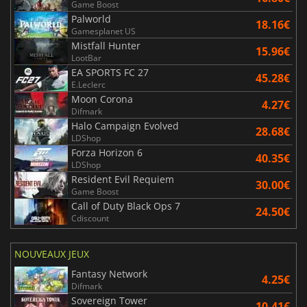
Game Boost
Palworld
18.16€
Gamesplanet US
Mistfall Hunter
15.96€
LootBar
EA SPORTS FC 27
45.28€
E.Leclerc
Moon Corona
4.27€
Difmark
Halo Campaign Evolved
28.68€
LDShop
Forza Horizon 6
40.35€
LDShop
Resident Evil Requiem
30.00€
Game Boost
Call of Duty Black Ops 7
24.50€
Cdiscount
NOUVEAUX JEUX
Fantasy Network
4.25€
Difmark
Sovereign Tower
10.41€