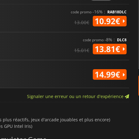
-16% :
code promo
RAB18DLC
10.92€
13.00€
-8% :
code promo
DLC8
13.81€
15.01€
14.99€
Signaler une erreur ou un retour d'expérience
plus réactifs, jeux d'arcade jouables et plus encore)
 GPU Intel Iris)