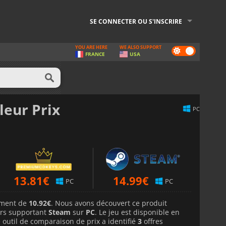
SE CONNECTER OU S'INSCRIRE
YOU ARE HERE
WE ALSO SUPPORT
Dark
FRANCE
USA
mode
leur Prix
PC
13.81
€
14.99
€
PC
PC
lement de
10.92€
. Nous avons découvert ce produit
rs supportant
Steam
sur
PC
. Le jeu est disponible en
 outil de comparaison de prix a identifié
3
offres