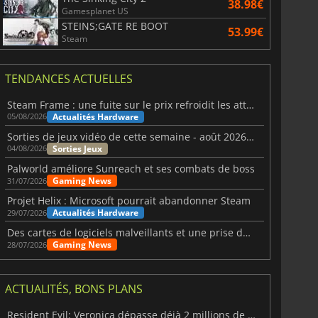
38.98€
Gamesplanet US
STEINS;GATE RE BOOT
53.99€
Steam
TENDANCES ACTUELLES
Steam Frame : une fuite sur le prix refroidit les attentes VR
Actualités Hardware
05/08/2026
Sorties de jeux vidéo de cette semaine - août 2026 (semaine 32)
Sorties Jeux
04/08/2026
Palworld améliore Sunreach et ses combats de boss
Gaming News
31/07/2026
Projet Helix : Microsoft pourrait abandonner Steam
Actualités Hardware
29/07/2026
Des cartes de logiciels malveillants et une prise de contrôle de Discord ont touché Meccha Chameleon
Gaming News
28/07/2026
ACTUALITÉS, BONS PLANS
Resident Evil: Veronica dépasse déjà 2 millions de wishlists