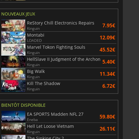
NOUVEAUX JEUX
ReStory Chill Electronics Repairs
7.95€
Kinguin
Montabi
12.09€
LOADED
Marvel Tokon Fighting Souls
45.52€
Kinguin
HellSlave II Judgment of the Archon
5.40€
Kinguin
Big Walk
11.34€
Kinguin
Kill The Shadow
6.72€
Kinguin
BIENTÔT DISPONIBLE
EA SPORTS Madden NFL 27
59.80€
Eneba
Hell Let Loose Vietnam
26.11€
Kinguin
The Sinking City 2