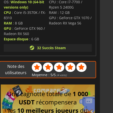
OS:
Windows 10 (64-bit
CPU : Core i7-7700 /
versions only)
Ryzen 5 2400G
CPU
: Core i5-3570K / FX-
RAM : 12 GB
8310
GPU : GeForce GTX 1070 /
RAM
: 8 GB
Radeon RX Vega 56
GPU
: GeForce GTX 960 /
Radeon RX 560
Espace disque
: 6 GB
32 Succès Steam
Note des
utilisateurs
Moyenne :
5
/
5
(
4
votes)
Une cagnotte totale de
1 000
USDT
récompensera
les
10 meilleurs joueurs
du