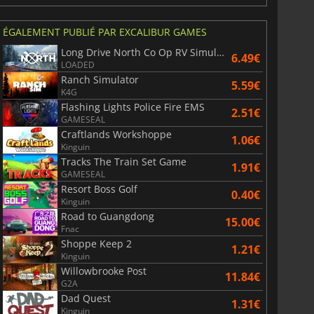
ÉGALEMENT PUBLIÉ PAR EXCALIBUR GAMES
Long Drive North Co Op RV Simulator
6.49€
LOADED
Ranch Simulator
5.59€
K4G
Flashing Lights Police Fire EMS
2.51€
GAMESEAL
Craftlands Workshoppe
1.06€
Kinguin
Tracks The Train Set Game
1.91€
GAMESEAL
Resort Boss Golf
0.40€
Kinguin
Road to Guangdong
15.00€
Fnac
Shoppe Keep 2
1.21€
Kinguin
Willowbrooke Post
11.84€
G2A
Dad Quest
1.31€
Kinguin