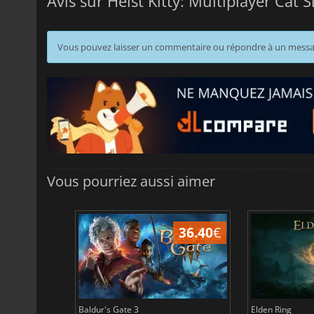
Avis sur Heist Kitty: Multiplayer Cat
Vous pouvez laisser un commentaire ou répondre à un mess
Vous pourriez aussi aimer
45.16
€
36.40
€
Baldur's Gate 3
Elden Ring