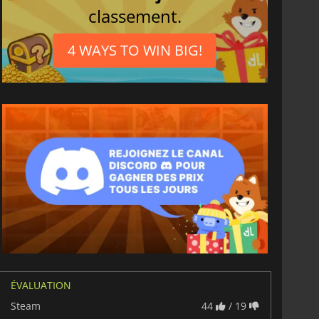
classement.
4 WAYS TO WIN BIG!
6.77
€
15.48
€
ÉVALUATION
Steam
44
/ 19
War WARHAMMER 3
Lies Of P