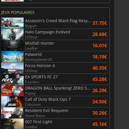
JEUX POPULAIRES
Assassin's Creed Black Flag Resynced
37.75€
Kinguin
Halo Campaign Evolved
28.68€
LDShop
Mistfall Hunter
16.01€
LootBar
Palworld
18.19€
Gamesplanet US
Forza Horizon 6
40.35€
LDShop
EA SPORTS FC 27
45.28€
E.Leclerc
DRAGON BALL Sparking! ZERO Super Limit Breaking NEO
26.29€
Yuplay
Call of Duty Black Ops 7
24.50€
Cdiscount
Resident Evil Requiem
30.26€
Game Boost
007 First Light
45.16€
LootBar