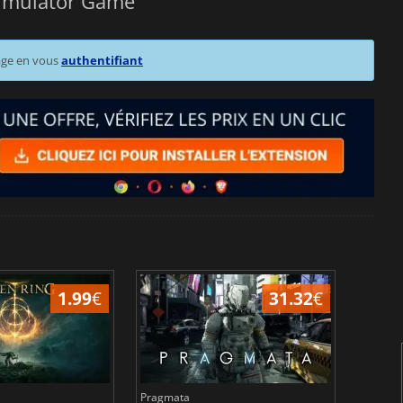
 Simulator Game
age en vous
authentifiant
1.99
€
31.32
€
Pragmata
Total 