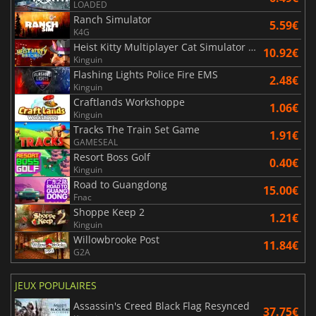
LOADED
Ranch Simulator
5.59€
K4G
Heist Kitty Multiplayer Cat Simulator Game
10.92€
Kinguin
Flashing Lights Police Fire EMS
2.48€
Kinguin
Craftlands Workshoppe
1.06€
Kinguin
Tracks The Train Set Game
1.91€
GAMESEAL
Resort Boss Golf
0.40€
Kinguin
Road to Guangdong
15.00€
Fnac
Shoppe Keep 2
1.21€
Kinguin
Willowbrooke Post
11.84€
G2A
JEUX POPULAIRES
Assassin's Creed Black Flag Resynced
37.75€