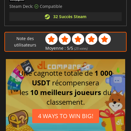
Steam Deck:
Compatible
32 Succès Steam
Note des
utilisateurs
Moyenne :
5
/
5
(
25
votes)
Une cagnotte totale de
1 000
USDT
récompensera
les
10 meilleurs joueurs
du
classement.
4 WAYS TO WIN BIG!