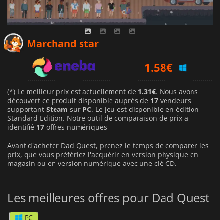
1.31
€
Marchand star
1.58
€
3.39
€
(*) Le meilleur prix est actuellement de
1.31€
. Nous avons
découvert ce produit disponible auprès de
17
vendeurs
supportant
Steam
sur
PC
. Le jeu est disponible en édition
Standard Edition. Notre outil de comparaison de prix a
identifié
17
offres numériques
Avant d'acheter Dad Quest, prenez le temps de comparer les
prix, que vous préfériez l'acquérir en version physique en
magasin ou en version numérique avec une clé CD.
Les meilleures offres pour Dad Quest
PC