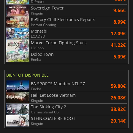
Difmark
Sovereign Tower
9.66€
Kinguin
ReStory Chill Electronics Repairs
8.99€
Instant Gaming
Montabi
12.09€
LOADED
Marvel Tokon Fighting Souls
41.22€
LDShop
Doloc Town
5.09€
Eneba
BIENTÔT DISPONIBLE
EA SPORTS Madden NFL 27
59.80€
Eneba
Hell Let Loose Vietnam
26.08€
Kinguin
The Sinking City 2
38.92€
Gamesplanet US
STEINS;GATE RE BOOT
20.14€
Kinguin