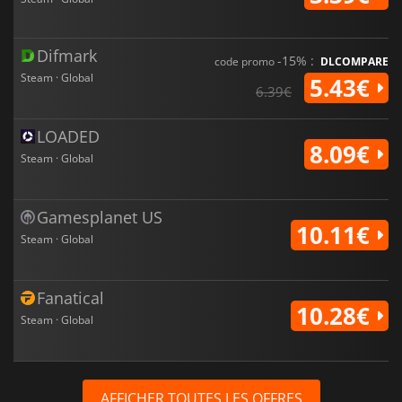
Difmark
-15% :
code promo
DLCOMPARE
Steam · Global
5.43€
6.39€
LOADED
8.09€
Steam · Global
Gamesplanet US
10.11€
Steam · Global
Fanatical
10.28€
Steam · Global
AFFICHER TOUTES LES OFFRES