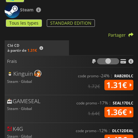
Steam
Tous les types
STANDARD EDITION
Partager
Clé CD
à partir de
1.31€
Frais
Frais
Kinguin
-24% :
code promo
RAB28DLC
Steam · Global
1.31€
1.72€
GAMESEAL
-17% :
code promo
SEAL17DLC
Steam · Global
1.36€
1.64€
K4G
-12% :
code promo
DLC12DEAL
Steam · Global