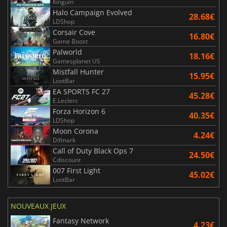
Kinguin
Halo Campaign Evolved
28.68€
LDShop
Corsair Cove
16.80€
Game Boost
Palworld
18.16€
Gamesplanet US
Mistfall Hunter
15.95€
LootBar
EA SPORTS FC 27
45.28€
E.Leclerc
Forza Horizon 6
40.35€
LDShop
Moon Corona
4.24€
Difmark
Call of Duty Black Ops 7
24.50€
Cdiscount
007 First Light
45.02€
LootBar
NOUVEAUX JEUX
Fantasy Network
4.23€