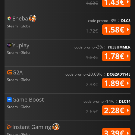
1.43€
1.62€
Eneba
-8% :
code promo
DLC8
Steam · Global
1.58€
1.72€
Yuplay
-3% :
code promo
YU3SUMMER
Steam · Global
1.78€
1.83€
G2A
-20.69% :
code promo
DCG2AD1Y4E
Steam · Global
1.89€
2.38€
Game Boost
-14% :
code promo
DLC14
Steam · Global
2.28€
2.65€
Instant Gaming
3.39€
Steam · Global