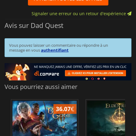
Signaler une erreur ou un retour d'expérience
Avis sur Dad Quest
Vous pouvez laisser un commentaire ou répondre à un
message en vous
authentifiant
Vous pourriez aussi aimer
36.07
€
2