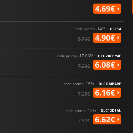
4.69€
-14% :
code promo
DLC14
4.90€
5.70€
-17.06% :
code promo
DCG2AD1Y4E
6.08€
7.33€
-15% :
code promo
DLCOMPARE
6.16€
7.25€
-12% :
code promo
DLC12DEAL
6.62€
7.52€