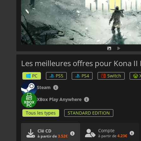
Les meilleures offres pour Kona I
PC
PS5
PS4
Switch
Steam
XBox Play Anywhere
Tous les types
STANDARD EDITION
Compte
Clé CD
à partir de
4.23€
à partir de
3.52€