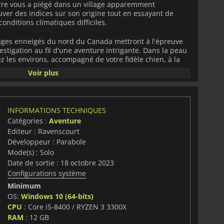
arre vous a piégé dans un village apparemment
ver des indices sur son origine tout en essayant de
conditions climatiques difficiles.
sages enneigés du nord du Canada mettront à l'épreuve
vestigation au fil d'une aventure intrigante. Dans la peau
z les environs, accompagné de votre fidèle chien, à la
ous découvrirez que vous n'êtes pas seul dans la région.
Voir plus
 la vérité sur l'origine de la Brume ou finirez-vous vos
perdu dans les montagnes ?
INFORMATIONS TECHNIQUES
Catégories :
Aventure
Editeur : Ravenscourt
Développeur : Parabole
Mode(s) : Solo
Date de sortie : 18 octobre 2023
Configurations système
Minimum
OS:
Windows 10 (64-bits)
CPU
: Core i5-8400 / RYZEN 3 3300X
RAM
: 12 GB