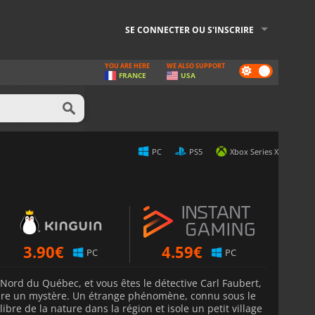
SE CONNECTER OU S'INSCRIRE
YOU ARE HERE
WE ALSO SUPPORT
Dark
FRANCE
USA
mode
PC
PS5
Xbox Series X
3.90
€
4.59
€
PC
PC
ord du Québec, et vous êtes le détective Carl Faubert,
re un mystère. Un étrange phénomène, connu sous le
bre de la nature dans la région et isole un petit village