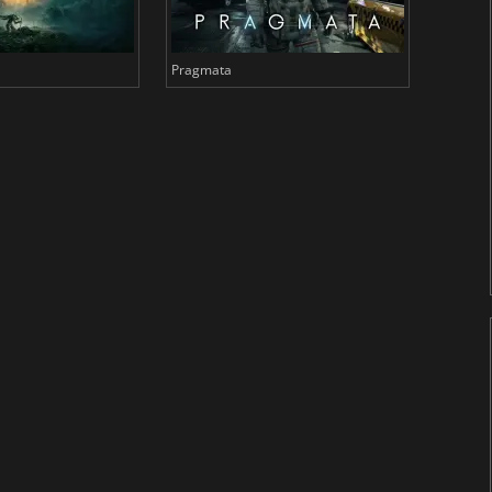
Pragmata
Total 