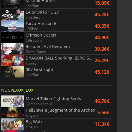
Mistfall Hunter
15.99€
LootBar
EA SPORTS FC 27
45.28€
E.Leclerc
War WARHAMMER 3
Lies Of P
Forza Horizon 6
40.35€
LDShop
Crimson Desert
44.90€
Cdiscount
Resident Evil Requiem
30.26€
Game Boost
DRAGON BALL Sparking! ZERO Super Limit Breaking NEO
26.29€
Yuplay
007 First Light
45.12€
LootBar
NOUVEAUX JEUX
Marvel Tokon Fighting Souls
46.78€
Gamesplanet US
HellSlave II Judgment of the Archon
5.56€
Kinguin
Big Walk
11.34€
Kinguin