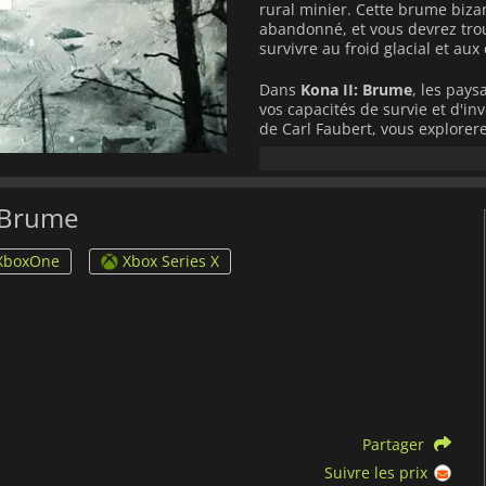
rural minier. Cette brume biz
abandonné, et vous devrez trou
survivre au froid glacial et aux 
Dans
Kona II: Brume
, les pay
vos capacités de survie et d'in
de Carl Faubert, vous explorere
recherche d'un abri. Bientôt, v
Serez-vous capable de découvrir
jours comme un cadavre gelé 
I Brume
XboxOne
Xbox Series X
Partager
Suivre les prix