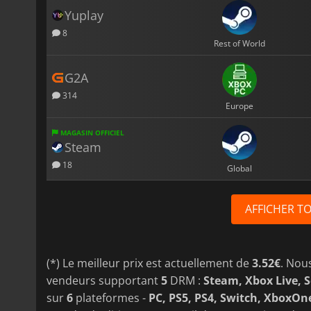
Yuplay
8
Rest of World
G2A
314
Europe
MAGASIN OFFICIEL
Steam
18
Global
AFFICHER T
(*) Le meilleur prix est actuellement de
3.52€
. Nou
vendeurs supportant
5
DRM :
Steam, Xbox Live, 
sur
6
plateformes -
PC, PS5, PS4, Switch, XboxOn