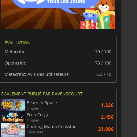
ÉVALUATION
Metacritic
79 / 100
Opencritic
73 / 100
Metacritic: Avis des utilisateurs
6.3 / 10
ÉGALEMENT PUBLIÉ PAR RAVENSCOURT
Bears In Space
1.22€
Kinguin
ProtoCorgi
2.45€
Kinguin
Cooking Mama Cookstar
21.09€
Cdiscount