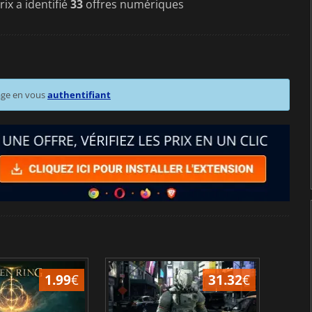
ix a identifié
33
offres numériques
age en vous
authentifiant
1.99
€
31.32
€