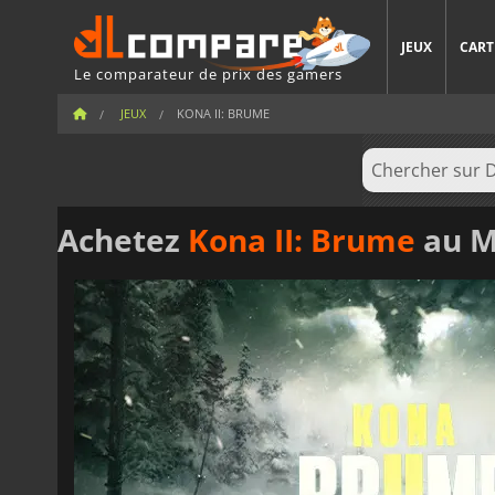
JEUX
CART
Le comparateur de prix des gamers
JEUX
KONA II: BRUME
Achetez
Kona II: Brume
au Me