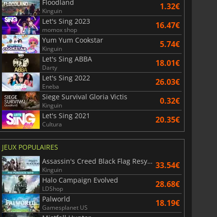
Floodland
1.32€
Kinguin
Let's Sing 2023
16.47€
momox shop
Yum Yum Cookstar
5.74€
Kinguin
Let's Sing ABBA
18.01€
Darty
Let's Sing 2022
26.03€
Eneba
Siege Survival Gloria Victis
0.32€
Kinguin
Let's Sing 2021
20.35€
Cultura
JEUX POPULAIRES
Assassin's Creed Black Flag Resynced
33.54€
Kinguin
Halo Campaign Evolved
28.68€
LDShop
6.76
€
15.48
€
Palworld
18.19€
Gamesplanet US