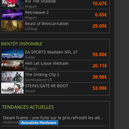
Kill The Shadow
10.67€
Kinguin
Retrowave 2
0.65€
Kinguin
Beast of Reincarnation
29.69€
LDShop
BIENTÔT DISPONIBLE
EA SPORTS Madden NFL 27
59.80€
Eneba
Hell Let Loose Vietnam
26.11€
Kinguin
The Sinking City 2
38.98€
Gamesplanet US
STEINS;GATE RE BOOT
53.99€
Steam
TENDANCES ACTUELLES
Steam Frame : une fuite sur le prix refroidit les attentes VR
Actualités Hardware
05/08/2026