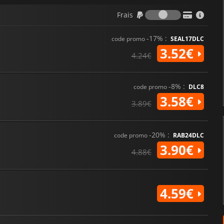
Frais
Frais
-17% :
code promo
SEAL17DLC
3.52€
4.24€
-8% :
code promo
DLC8
3.58€
3.89€
-20% :
code promo
RAB24DLC
3.90€
4.88€
4.59€