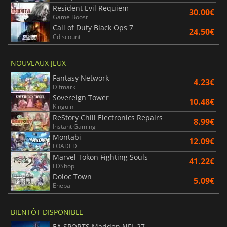
Resident Evil Requiem
30.00€
Game Boost
Call of Duty Black Ops 7
24.50€
Cdiscount
NOUVEAUX JEUX
Fantasy Network
4.23€
Difmark
Sovereign Tower
10.48€
Kinguin
ReStory Chill Electronics Repairs
8.99€
Instant Gaming
Montabi
12.09€
LOADED
Marvel Tokon Fighting Souls
41.22€
LDShop
Doloc Town
5.09€
Eneba
BIENTÔT DISPONIBLE
EA SPORTS Madden NFL 27