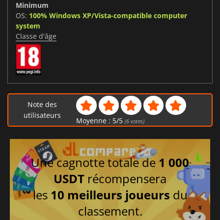
Minimum
OS:
100% Windows XP/Vista-compatible computer
system
Classe d'âge
Note des
utilisateurs
Moyenne :
5
/
5
(
6
votes)
Une cagnotte totale de
1 000
USDT
récompensera
les
10 meilleurs joueurs
du
classement.