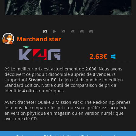
2.75
€
Marchand star
2.63
€
3.47
€
(*) Le meilleur prix est actuellement de
2.63€
. Nous avons
découvert ce produit disponible auprès de
3
vendeurs
supportant
Steam
sur
PC
. Le jeu est disponible en édition
Standard Edition. Notre outil de comparaison de prix a
identifié
4
offres numériques
Avant d'acheter Quake 2 Mission Pack: The Reckoning, prenez
le temps de comparer les prix, que vous préfériez l'acquérir
en version physique en magasin ou en version numérique
avec une clé CD.