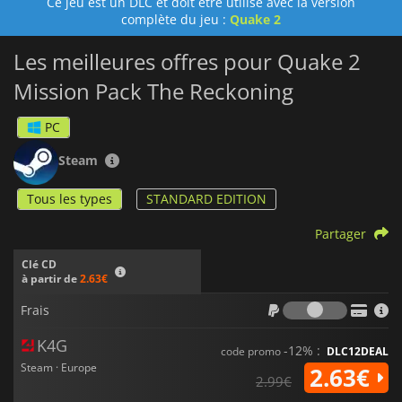
Ce jeu est un DLC et doit être utilisé avec la version
complète du jeu :
Quake 2
Les meilleures offres pour Quake 2
Mission Pack The Reckoning
PC
Steam
Tous les types
STANDARD EDITION
Partager
Clé CD
à partir de
2.63€
Frais
Frais
K4G
-12% :
code promo
DLC12DEAL
Steam · Europe
2.63€
2.99€