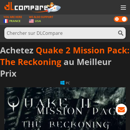
YOU ARE HERE
WE ALSO SUPPORT
Dark
JEUX
FRANCE
USA
mode
CARTES PRÉPAYÉES
LOGICIELS
Achetez
Quake 2 Mission Pack:
CONCOURS
The Reckoning
au Meilleur
MATÉRIEL
Prix
NEWS
PC
SE CONNECTER OU S'INSCRIRE