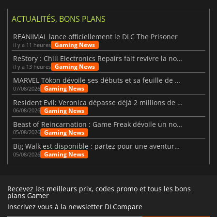
ACTUALITÉS, BONS PLANS
REANIMAL lance officiellement le DLC The Prisoner
Gaming News
il y a 11 heures
ReStory : Chill Electronics Repairs fait revivre la nostalgie des années 2000
Gaming News
il y a 13 heures
MARVEL Tōkon dévoile ses débuts et sa feuille de route
Gaming News
07/08/2026
Resident Evil: Veronica dépasse déjà 2 millions de wishlists
Gaming News
06/08/2026
Beast of Reincarnation : Game Freak dévoile un nouveau pari
Gaming News
05/08/2026
Big Walk est disponible : partez pour une aventure entre amis
Gaming News
05/08/2026
Recevez les meilleurs prix, codes promo et tous les bons
plans Gamer
Inscrivez vous à la newsletter DLCompare