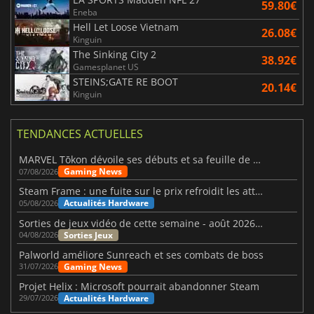
59.80€
Eneba
Hell Let Loose Vietnam
26.08€
Kinguin
The Sinking City 2
38.92€
Gamesplanet US
STEINS;GATE RE BOOT
20.14€
Kinguin
TENDANCES ACTUELLES
MARVEL Tōkon dévoile ses débuts et sa feuille de route
Gaming News
07/08/2026
Steam Frame : une fuite sur le prix refroidit les attentes VR
Actualités Hardware
05/08/2026
Sorties de jeux vidéo de cette semaine - août 2026 (semaine 32)
Sorties Jeux
04/08/2026
Palworld améliore Sunreach et ses combats de boss
Gaming News
31/07/2026
Projet Helix : Microsoft pourrait abandonner Steam
Actualités Hardware
29/07/2026