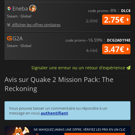
Eneba
-8% :
code promo
DLC8
Steam · Global
2.75€
2.99€
Afficher les offres similaires
G2A
-16.59% :
code promo
DCG2AD1Y4E
Steam · Global
3.47€
4.16€
Signaler une erreur ou un retour d'expérience
Avis sur Quake 2 Mission Pack: The
Reckoning
Vous pouvez laisser un commentaire ou répondre à un
message en vous
authentifiant