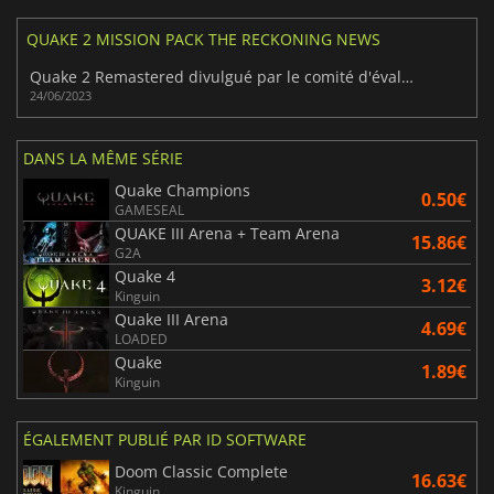
QUAKE 2 MISSION PACK THE RECKONING NEWS
Quake 2 Remastered divulgué par le comité d'évaluation sud-coréen
24/06/2023
DANS LA MÊME SÉRIE
Quake Champions
0.50€
GAMESEAL
QUAKE III Arena + Team Arena
15.86€
G2A
Quake 4
3.12€
Kinguin
Quake III Arena
4.69€
LOADED
Quake
1.89€
Kinguin
ÉGALEMENT PUBLIÉ PAR ID SOFTWARE
Doom Classic Complete
16.63€
Kinguin