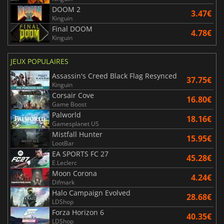
DOOM 2
3.47€
Kinguin
Final DOOM
4.78€
Kinguin
JEUX POPULAIRES
Assassin's Creed Black Flag Resynced
37.75€
Kinguin
Corsair Cove
16.80€
Game Boost
Palworld
18.16€
Gamesplanet US
Mistfall Hunter
15.95€
LootBar
EA SPORTS FC 27
45.28€
E.Leclerc
Moon Corona
4.24€
Difmark
Halo Campaign Evolved
28.68€
LDShop
Forza Horizon 6
40.35€
LDShop