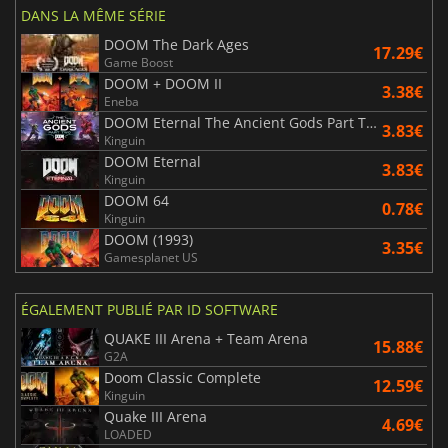
DANS LA MÊME SÉRIE
DOOM The Dark Ages
17.29€
Game Boost
DOOM + DOOM II
3.38€
Eneba
DOOM Eternal The Ancient Gods Part Two
3.83€
Kinguin
DOOM Eternal
3.83€
Kinguin
DOOM 64
0.78€
Kinguin
DOOM (1993)
3.35€
Gamesplanet US
ÉGALEMENT PUBLIÉ PAR ID SOFTWARE
QUAKE III Arena + Team Arena
15.88€
G2A
Doom Classic Complete
12.59€
Kinguin
Quake III Arena
4.69€
LOADED