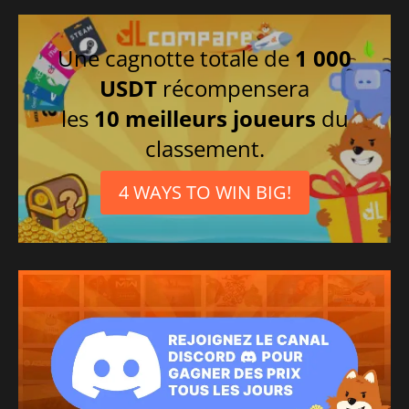
Une cagnotte totale de
1 000
USDT
récompensera
les
10 meilleurs joueurs
du
classement.
4 WAYS TO WIN BIG!