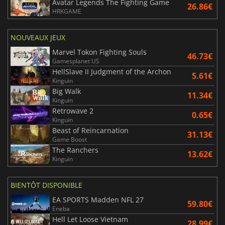
Avatar Legends The Fighting Game
26.86€
HRKGAME
NOUVEAUX JEUX
Marvel Tokon Fighting Souls
46.73€
Gamesplanet US
HellSlave II Judgment of the Archon
5.61€
Kinguin
Big Walk
11.34€
Kinguin
Retrowave 2
0.65€
Kinguin
Beast of Reincarnation
31.13€
Game Boost
The Ranchers
13.62€
Kinguin
BIENTÔT DISPONIBLE
EA SPORTS Madden NFL 27
59.80€
Eneba
Hell Let Loose Vietnam
28.99€