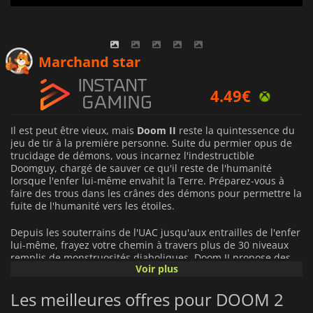
3.47
€
Marchand star
4.49
€
4.60
€
Il est peut être vieux, mais
Doom II
reste la quintessence du
jeu de tir à la première personne. Suite du permier opus de
trucidage de démons, vous incarnez l'indestructible
Doomguy, chargé de sauver ce qu'il reste de l'humanité
lorsque l'enfer lui-même envahit la Terre. Préparez-vous à
faire des trous dans les crânes des démons pour permettre la
fuite de l'humanité vers les étoiles.
Depuis les souterrains de l'UAC jusqu'aux entrailles de l'enfer
lui-même, frayez votre chemin à travers plus de 30 niveaux
remplis de monstruosités diaboliques. Doom II propose des
Voir plus
cartes plus grandes, des monstres plus redoutables et de
l'action plus sanglante alors que Doomguy se fraye un chemin
Les meilleures offres pour DOOM 2
à travers les armées de damnés. Les monstres qui jouaient le
rôle de boss dans le jeu original parcourent désormais