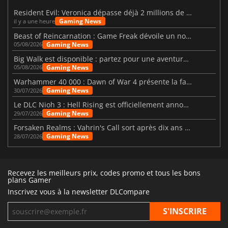
Resident Evil: Veronica dépasse déjà 2 millions de wishlists
Gaming News
il y a une heure
Beast of Reincarnation : Game Freak dévoile un nouveau pari
Gaming News
05/08/2026
Big Walk est disponible : partez pour une aventure entre amis
Gaming News
05/08/2026
Warhammer 40 000 : Dawn of War 4 présente la faction des Nécrons
Gaming News
30/07/2026
Le DLC Nioh 3 : Hell Rising est officiellement annoncé
Gaming News
29/07/2026
Forsaken Realms : Vahrin's Call sort après dix ans de développement
Gaming News
28/07/2026
Recevez les meilleurs prix, codes promo et tous les bons
plans Gamer
Inscrivez vous à la newsletter DLCompare