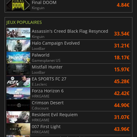
Final DOOM
4.84€
Kinguin
JEUX POPULAIRES
Assassin's Creed Black Flag Resynced
33.54€
Kinguin
Halo Campaign Evolved
31.21€
LootBar
Palworld
18.17€
Gamesplanet US
Mistfall Hunter
15.97€
LootBar
EA SPORTS FC 27
45.28€
E.Leclerc
Forza Horizon 6
42.42€
HRKGAME
Crimson Desert
44.90€
Cdiscount
Resident Evil Requiem
31.07€
HRKGAME
007 First Light
43.96€
HRKGAME