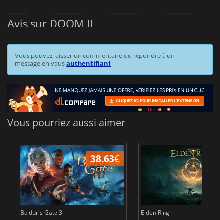
Avis sur DOOM II
Vous pouvez laisser un commentaire ou répondre à un
message en vous
authentifiant
Vous pourriez aussi aimer
38.63
€
1
Baldur's Gate 3
Elden Ring