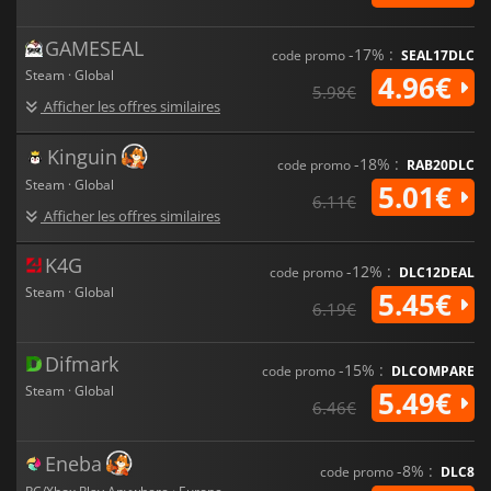
GAMESEAL
-17% :
code promo
SEAL17DLC
Steam · Global
4.96€
5.98€
Afficher les offres similaires
Kinguin
-18% :
code promo
RAB20DLC
Steam · Global
5.01€
6.11€
Afficher les offres similaires
K4G
-12% :
code promo
DLC12DEAL
Steam · Global
5.45€
6.19€
Difmark
-15% :
code promo
DLCOMPARE
Steam · Global
5.49€
6.46€
Eneba
-8% :
code promo
DLC8