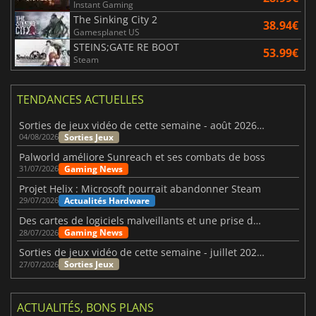
Instant Gaming
The Sinking City 2
38.94€
Gamesplanet US
STEINS;GATE RE BOOT
53.99€
Steam
TENDANCES ACTUELLES
Sorties de jeux vidéo de cette semaine - août 2026 (semaine 32)
Sorties Jeux
04/08/2026
Palworld améliore Sunreach et ses combats de boss
Gaming News
31/07/2026
Projet Helix : Microsoft pourrait abandonner Steam
Actualités Hardware
29/07/2026
Des cartes de logiciels malveillants et une prise de contrôle de Discord ont touché Meccha Chameleon
Gaming News
28/07/2026
Sorties de jeux vidéo de cette semaine - juillet 2026 (semaine 31)
Sorties Jeux
27/07/2026
ACTUALITÉS, BONS PLANS