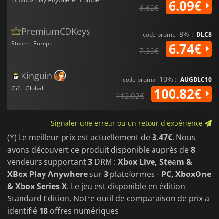
PC/Xbox Play Anywhere · Europe
6.09€
6.62€
PremiumCDKeys
-8% :
code promo
DLC8
Steam · Europe
6.74€
7.33€
Kinguin
-10% :
code promo
AUGDLC10
Gift · Global
100.82€
112.02€
Signaler une erreur ou un retour d'expérience
(*) Le meilleur prix est actuellement de
3.47€
. Nous
avons découvert ce produit disponible auprès de
8
vendeurs supportant
3
DRM :
Xbox Live, Steam &
XBox Play Anywhere
sur
3
plateformes -
PC, XboxOne
& Xbox Series X
. Le jeu est disponible en édition
Standard Edition. Notre outil de comparaison de prix a
identifié
18
offres numériques