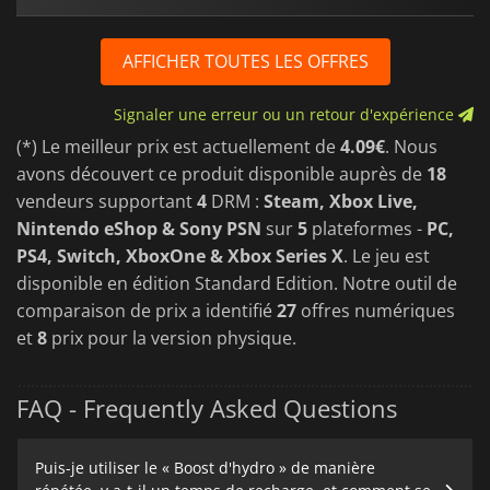
AFFICHER TOUTES LES OFFRES
Signaler une erreur ou un retour d'expérience
(*) Le meilleur prix est actuellement de
4.09€
. Nous
avons découvert ce produit disponible auprès de
18
vendeurs supportant
4
DRM :
Steam, Xbox Live,
Nintendo eShop & Sony PSN
sur
5
plateformes -
PC,
PS4, Switch, XboxOne & Xbox Series X
. Le jeu est
disponible en édition Standard Edition. Notre outil de
comparaison de prix a identifié
27
offres numériques
et
8
prix pour la version physique.
FAQ - Frequently Asked Questions
Puis-je utiliser le « Boost d'hydro » de manière