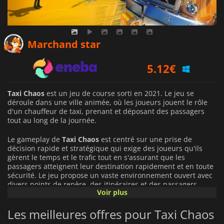
4.14
€
Marchand star
5.12
€
5.75
€
Taxi Chaos
est un jeu de course sorti en 2021. Le jeu se
déroule dans une ville animée, où les joueurs jouent le rôle
d'un chauffeur de taxi, prenant et déposant des passagers
tout au long de la journée.
Le gameplay de
Taxi Chaos
est centré sur une prise de
décision rapide et stratégique qui exige des joueurs qu'ils
gèrent le temps et le trafic tout en s'assurant que les
passagers atteignent leur destination rapidement et en toute
sécurité. Le jeu propose un vaste environnement ouvert avec
divers points de repère, des itinéraires et des passagers
Voir plus
variés. Les joueurs peuvent choisir entre deux chauffeurs de
taxi, homme ou femme, chacun ayant des capacités et des
Les meilleures offres pour Taxi Chaos
attributs uniques.