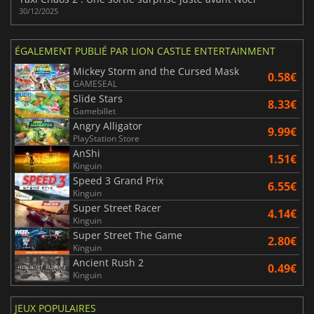
30/12/2025
ÉGALEMENT PUBLIÉ PAR LION CASTLE ENTERTAINMENT
Mickey Storm and the Cursed Mask
0.58€
GAMESEAL
Slide Stars
8.33€
Gamebillet
Angry Alligator
9.99€
PlayStation Store
AnShi
1.51€
Kinguin
Speed 3 Grand Prix
6.55€
Kinguin
Super Street Racer
4.14€
Kinguin
Super Street The Game
2.80€
Kinguin
Ancient Rush 2
0.49€
Kinguin
JEUX POPULAIRES