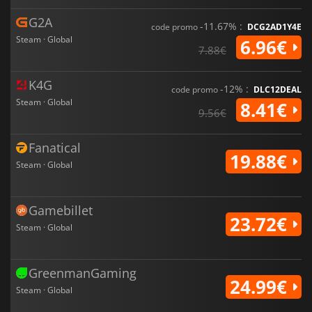
G2A
-11.67% :
code promo
DCG2AD1Y4E
Steam · Global
6.96€
7.88€
K4G
-12% :
code promo
DLC12DEAL
Steam · Global
8.41€
9.56€
Fanatical
19.88€
Steam · Global
Gamebillet
23.72€
Steam · Global
GreenmanGaming
24.99€
Steam · Global