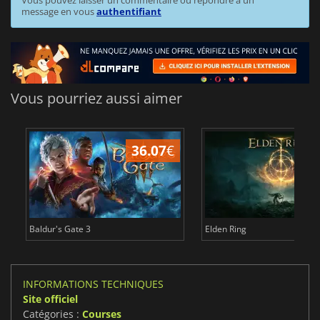
Vous pouvez laisser un commentaire ou répondre à un
message en vous
authentifiant
Vous pourriez aussi aimer
36.07
€
2
Baldur's Gate 3
Elden Ring
INFORMATIONS TECHNIQUES
Site officiel
Catégories :
Courses