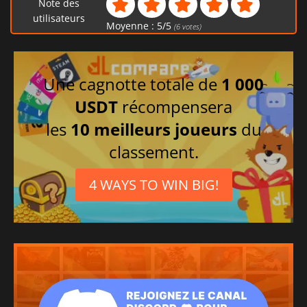
Note des
utilisateurs
Moyenne :
5
/
5
(
6
votes)
Une cagnotte totale de
1 000
USDT
récompensera
les
10 meilleurs joueurs
du
classement.
4 WAYS TO WIN BIG!