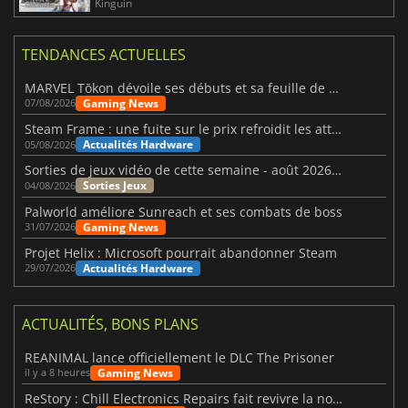
Kinguin
TENDANCES ACTUELLES
MARVEL Tōkon dévoile ses débuts et sa feuille de route
Gaming News
07/08/2026
Steam Frame : une fuite sur le prix refroidit les attentes VR
Actualités Hardware
05/08/2026
Sorties de jeux vidéo de cette semaine - août 2026 (semaine 32)
Sorties Jeux
04/08/2026
Palworld améliore Sunreach et ses combats de boss
Gaming News
31/07/2026
Projet Helix : Microsoft pourrait abandonner Steam
Actualités Hardware
29/07/2026
ACTUALITÉS, BONS PLANS
REANIMAL lance officiellement le DLC The Prisoner
Gaming News
il y a 8 heures
ReStory : Chill Electronics Repairs fait revivre la nostalgie des années 2000