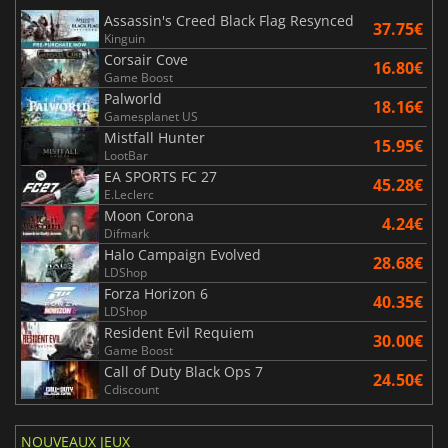
Assassin's Creed Black Flag Resynced
37.75€
Kinguin
Corsair Cove
16.80€
Game Boost
Palworld
18.16€
Gamesplanet US
Mistfall Hunter
15.95€
LootBar
EA SPORTS FC 27
45.28€
E.Leclerc
Moon Corona
4.24€
Difmark
Halo Campaign Evolved
28.68€
LDShop
Forza Horizon 6
40.35€
LDShop
Resident Evil Requiem
30.00€
Game Boost
Call of Duty Black Ops 7
24.50€
Cdiscount
NOUVEAUX JEUX