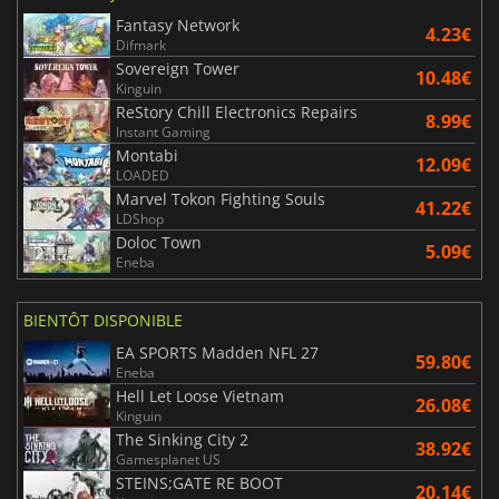
Fantasy Network
4.23€
Difmark
Sovereign Tower
10.48€
Kinguin
ReStory Chill Electronics Repairs
8.99€
Instant Gaming
Montabi
12.09€
LOADED
Marvel Tokon Fighting Souls
41.22€
LDShop
Doloc Town
5.09€
Eneba
BIENTÔT DISPONIBLE
EA SPORTS Madden NFL 27
59.80€
Eneba
Hell Let Loose Vietnam
26.08€
Kinguin
The Sinking City 2
38.92€
Gamesplanet US
STEINS;GATE RE BOOT
20.14€