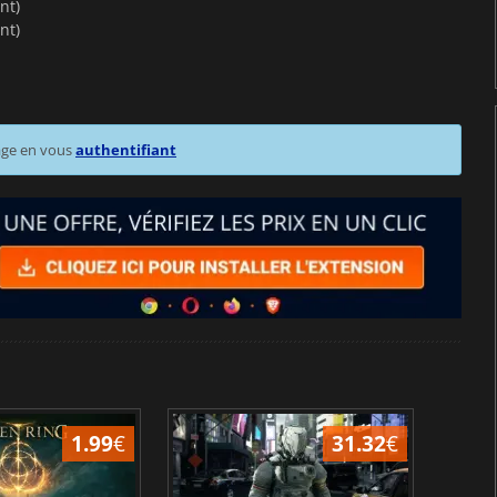
nt)
nt)
age en vous
authentifiant
1.99
€
31.32
€