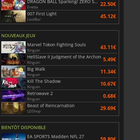
DRAGON BALL Sparking! ZERO Super Limit Breaking NEO
22.50€
Eneba
007 First Light
45.12€
LootBar
War WARHAMMER 3
Lies Of P
NOUVEAUX JEUX
Marvel Tokon Fighting Souls
43.11€
Kinguin
HellSlave II Judgment of the Archon
5.49€
Kinguin
Big Walk
11.34€
Kinguin
Kill The Shadow
10.67€
Kinguin
Retrowave 2
0.68€
Kinguin
Beast of Reincarnation
29.69€
LDShop
BIENTÔT DISPONIBLE
EA SPORTS Madden NFL 27
59.80€