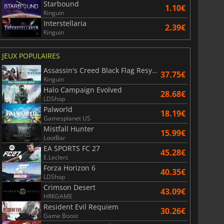
Starbound
1.10€
Kinguin
Interstellaria
2.39€
Kinguin
JEUX POPULAIRES
Assassin's Creed Black Flag Resynced
37.75€
Kinguin
Halo Campaign Evolved
28.68€
LDShop
Palworld
18.19€
Gamesplanet US
Mistfall Hunter
15.99€
LootBar
EA SPORTS FC 27
45.28€
E.Leclerc
Forza Horizon 6
40.35€
LDShop
Crimson Desert
43.09€
HRKGAME
6.76
€
15.48
€
Resident Evil Requiem
30.26€
Game Boost