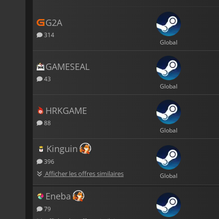
G2A
314
Global
GAMESEAL
43
Global
HRKGAME
88
Global
Kinguin
396
Afficher les offres similaires
Global
Eneba
79