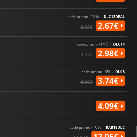
-12% :
code promo
DLC12DEAL
2.67€
3.03€
-14% :
code promo
DLC14
2.98€
3.47€
-8% :
code promo
DLC8
3.74€
4.06€
4.09€
-16% :
code promo
RAB18DLC
12.05€