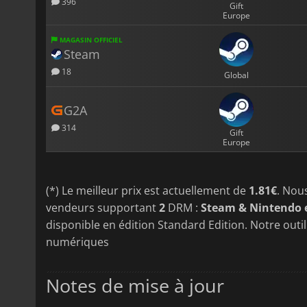
396
Gift
Europe
MAGASIN OFFICIEL
Steam
18
Global
G2A
314
Gift
Europe
(*) Le meilleur prix est actuellement de
1.81€
. Nou
vendeurs supportant
2
DRM :
Steam & Nintendo 
disponible en édition Standard Edition. Notre outi
numériques
Notes de mise à jour