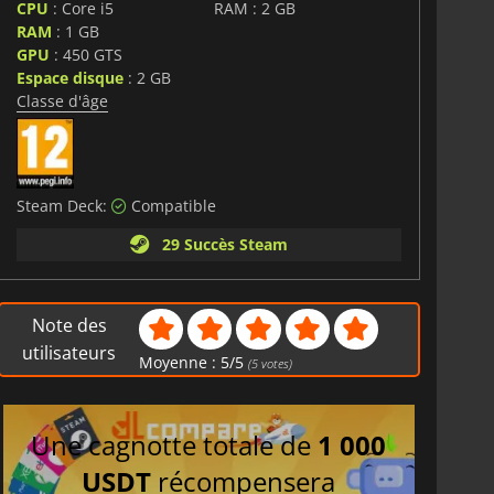
CPU
: Core i5
RAM : 2 GB
RAM
: 1 GB
GPU
: 450 GTS
Espace disque
: 2 GB
Classe d'âge
Steam Deck:
Compatible
29 Succès Steam
Note des
utilisateurs
Moyenne :
5
/
5
(
5
votes)
Une cagnotte totale de
1 000
USDT
récompensera