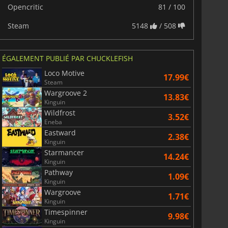
Opencritic
81 / 100
Steam
5148
/ 508
ÉGALEMENT PUBLIÉ PAR CHUCKLEFISH
Loco Motive
17.99€
Steam
Wargroove 2
13.83€
Kinguin
Wildfrost
3.52€
Eneba
Eastward
2.38€
Kinguin
Starmancer
14.24€
Kinguin
Pathway
1.09€
Kinguin
Wargroove
1.71€
Kinguin
Timespinner
9.98€
Kinguin