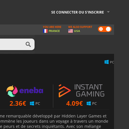
SE CONNECTER OU S'INSCRIRE
YOU ARE HERE
WE ALSO SUPPORT
Dark
FRANCE
USA
mode
PC
2.36
€
4.09
€
PC
PC
rme remarquable développé par Hidden Layer Games et
u emmène les joueurs dans un voyage à travers un monde
e peurs et de secrets inquiétants. Avec son mélange