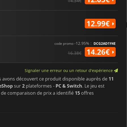
14.34€
12.99€
-12.95% :
code promo
DCG2AD1Y4E
14.26€
16.38€
Signaler une erreur ou un retour d'expérience
s avons découvert ce produit disponible auprès de
11
eShop
sur
2
plateformes -
PC & Switch
. Le jeu est
l de comparaison de prix a identifié
15
offres