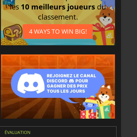
les
10 meilleurs joueurs
du
classement.
4 WAYS TO WIN BIG!
ÉVALUATION