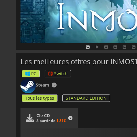
Les meilleures offres pour INMOS
PC
Switch
Steam
Tous les types
STANDARD EDITION
Clé CD
à partir de
1.81€