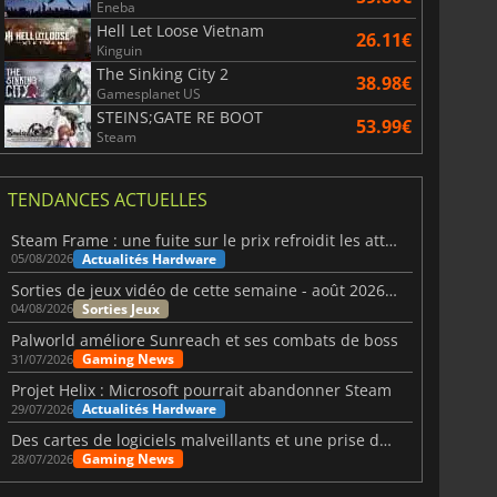
Eneba
Hell Let Loose Vietnam
26.11€
Kinguin
The Sinking City 2
38.98€
Gamesplanet US
STEINS;GATE RE BOOT
53.99€
Steam
TENDANCES ACTUELLES
Steam Frame : une fuite sur le prix refroidit les attentes VR
Actualités Hardware
05/08/2026
Sorties de jeux vidéo de cette semaine - août 2026 (semaine 32)
Sorties Jeux
04/08/2026
Palworld améliore Sunreach et ses combats de boss
Gaming News
31/07/2026
Projet Helix : Microsoft pourrait abandonner Steam
Actualités Hardware
29/07/2026
Des cartes de logiciels malveillants et une prise de contrôle de Discord ont touché Meccha Chameleon
Gaming News
28/07/2026