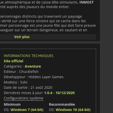
ue atmosphérique et de casse-tête stimulants,
INMOST
ité auprès des joueurs du monde entier.
s personnages distincts qui traversent un paysage
 vérité sur une force sinistre qui se cache dans les
mier personnage est une jeune fille qui doit faire preuve
r naviguer sur un terrain dangereux, en sautant et en
ouveaux sommets et résoudre des énigmes. Le deuxième
Voir plus
i doit utiliser son épée et son bouclier pour combattre
tres personnages. Enfin, il y a une créature mystérieuse
tits espaces et manipuler l'environnement pour aider les
 quête.
INMOST
est un jeu qui récompense l'exploration,
INFORMATIONS TECHNIQUES
 surprises qui se cachent à chaque coin de rue. Les
Site officiel
ns cachés, des pièces secrètes et des objets cachés au
sion dans le jeu, dévoilant ainsi l'histoire du monde
Catégories :
Aventure
uvent. Les graphismes du jeu sont époustouflants, avec
Editeur : Chucklefish
a main et une incroyable attention aux détails, ce qui
Développeur : Hidden Layer Games
 sensation vraiment uniques.
Mode(s) : Solo
Date de sortie : 21 août 2020
un jeu incroyablement captivant qui mérite d'être
Dernières mises à jour:
1.0.4 - 10/12/2020
rs qui aiment les jeux de réflexion stimulants avec des
Configurations système
e une conception intelligente à une atmosphère
rience de jeu inoubliable qui restera gravée dans la
Minimum
Recommandée
 après le générique de fin.
OS:
Windows 7 (64-bit)
OS:
Windows 10 (64-bit)