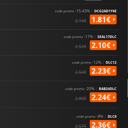
-15.43% :
code promo
DCG2AD1Y4E
1.81€
2.14€
-17% :
code promo
SEAL17DLC
2.10€
2.53€
-12% :
code promo
DLC12
2.23€
2.53€
-20% :
code promo
RAB24DLC
2.24€
2.80€
-8% :
code promo
DLC8
2.36€
2.57€