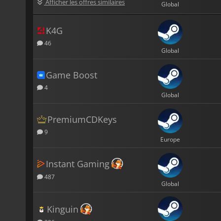
Afficher les offres similaires
Global
K4G
46
Global
Game Boost
4
Global
PremiumCDKeys
9
Europe
Instant Gaming
487
Global
Kinguin