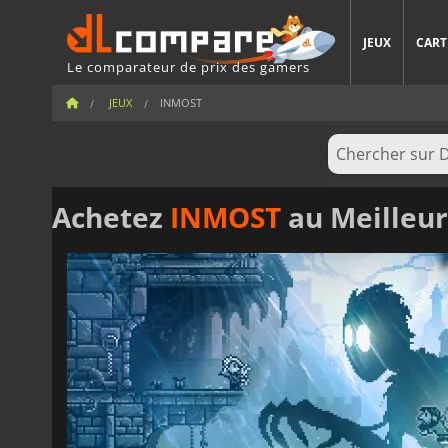
JEUX
CART
Le comparateur de prix des gamers
JEUX
INMOST
Achetez
INMOST
au Meilleur