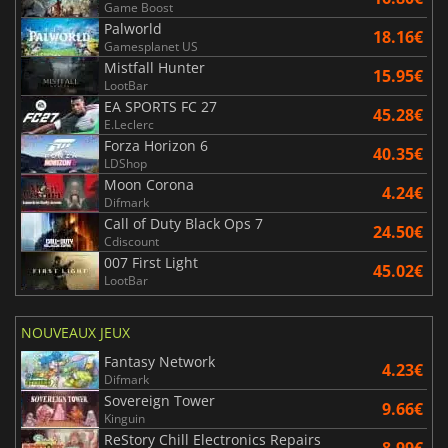
Game Boost
Palworld
18.16€
Gamesplanet US
Mistfall Hunter
15.95€
LootBar
EA SPORTS FC 27
45.28€
E.Leclerc
Forza Horizon 6
40.35€
LDShop
Moon Corona
4.24€
Difmark
Call of Duty Black Ops 7
24.50€
Cdiscount
007 First Light
45.02€
LootBar
NOUVEAUX JEUX
Fantasy Network
4.23€
Difmark
Sovereign Tower
9.66€
Kinguin
ReStory Chill Electronics Repairs