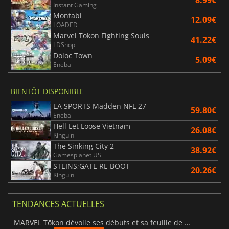
8.99€
Instant Gaming
Montabi
12.09€
LOADED
Marvel Tokon Fighting Souls
41.22€
LDShop
Doloc Town
5.09€
Eneba
BIENTÔT DISPONIBLE
EA SPORTS Madden NFL 27
59.80€
Eneba
Hell Let Loose Vietnam
26.08€
Kinguin
The Sinking City 2
38.92€
Gamesplanet US
STEINS;GATE RE BOOT
20.26€
Kinguin
TENDANCES ACTUELLES
MARVEL Tōkon dévoile ses débuts et sa feuille de route