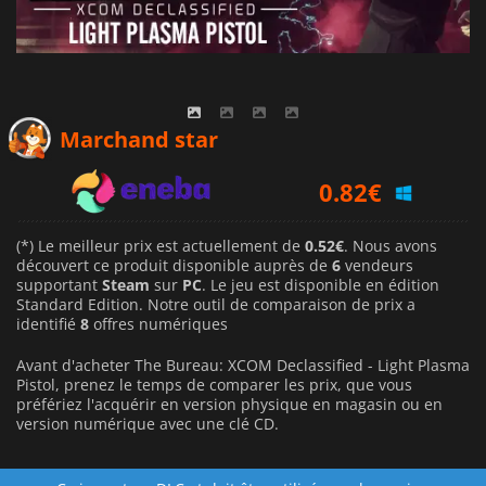
0.52
€
Marchand star
0.82
€
0.81
€
(*) Le meilleur prix est actuellement de
0.52€
. Nous avons
découvert ce produit disponible auprès de
6
vendeurs
supportant
Steam
sur
PC
. Le jeu est disponible en édition
Standard Edition. Notre outil de comparaison de prix a
identifié
8
offres numériques
Avant d'acheter The Bureau: XCOM Declassified - Light Plasma
Pistol, prenez le temps de comparer les prix, que vous
préfériez l'acquérir en version physique en magasin ou en
version numérique avec une clé CD.