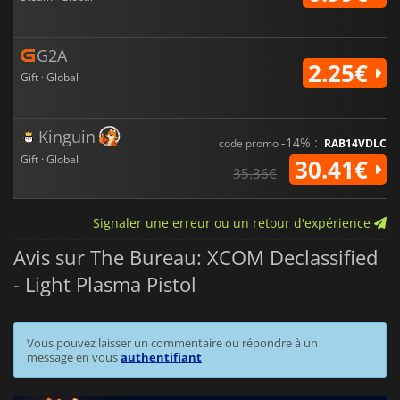
G2A
2.25€
Gift · Global
Kinguin
-14% :
code promo
RAB14VDLC
Gift · Global
30.41€
35.36€
Signaler une erreur ou un retour d'expérience
Avis sur The Bureau: XCOM Declassified
- Light Plasma Pistol
Vous pouvez laisser un commentaire ou répondre à un
message en vous
authentifiant