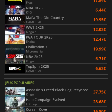
17.94€
Fnac
NBA 2K26
6.44€
K4G
Mafia The Old Country
19.95€
GAMESEAL
WWE 2K25
12.02€
Kinguin
PGA TOUR 2K25
12.47€
Eneba
Civilization 7
19.99€
Micromania
NBA 2K25
6.71€
Kinguin
TopSpin 2K25
6.62€
GAMESEAL
JEUX POPULAIRES
Assassin's Creed Black Flag Resynced
37.75€
Kinguin
Halo Campaign Evolved
28.68€
LDShop
Corsair Cove
16.80€