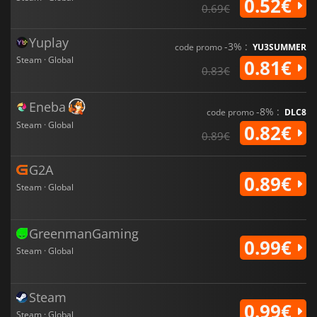
0.52€
0.69€
Yuplay
-3% :
code promo
YU3SUMMER
Steam · Global
0.81€
0.83€
Eneba
-8% :
code promo
DLC8
Steam · Global
0.82€
0.89€
G2A
0.89€
Steam · Global
GreenmanGaming
0.99€
Steam · Global
Steam
0.99€
Steam · Global