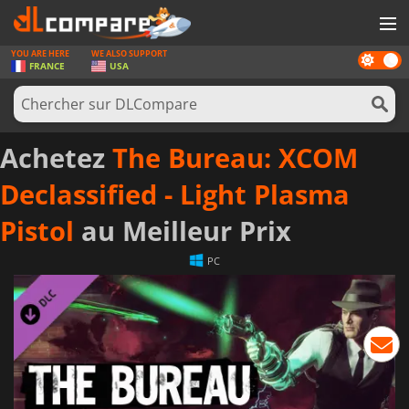
YOU ARE HERE
WE ALSO SUPPORT
Dark
JEUX
FRANCE
USA
mode
CARTES PRÉPAYÉES
LOGICIELS
Achetez
The Bureau: XCOM
CONCOURS
Declassified - Light Plasma
MATÉRIEL
Pistol
au Meilleur Prix
NEWS
PC
SE CONNECTER OU S'INSCRIRE