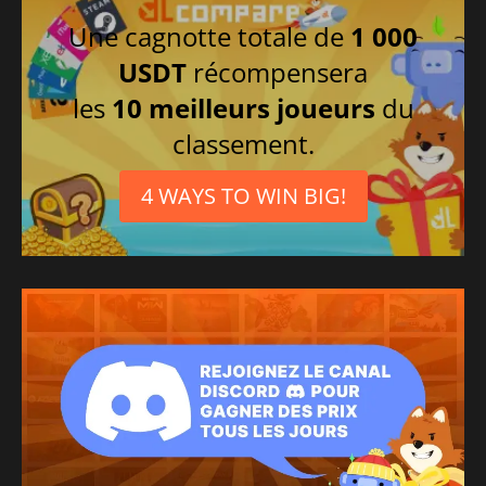
Une cagnotte totale de
1 000
USDT
récompensera
les
10 meilleurs joueurs
du
classement.
4 WAYS TO WIN BIG!