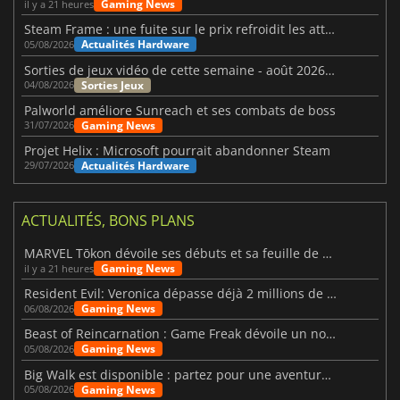
Gaming News
il y a 21 heures
Steam Frame : une fuite sur le prix refroidit les attentes VR
Actualités Hardware
05/08/2026
Sorties de jeux vidéo de cette semaine - août 2026 (semaine 32)
Sorties Jeux
04/08/2026
Palworld améliore Sunreach et ses combats de boss
Gaming News
31/07/2026
Projet Helix : Microsoft pourrait abandonner Steam
Actualités Hardware
29/07/2026
ACTUALITÉS, BONS PLANS
MARVEL Tōkon dévoile ses débuts et sa feuille de route
Gaming News
il y a 21 heures
Resident Evil: Veronica dépasse déjà 2 millions de wishlists
Gaming News
06/08/2026
Beast of Reincarnation : Game Freak dévoile un nouveau pari
Gaming News
05/08/2026
Big Walk est disponible : partez pour une aventure entre amis
Gaming News
05/08/2026