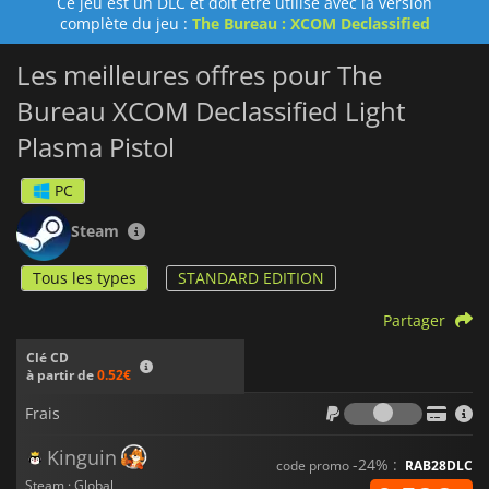
Ce jeu est un DLC et doit être utilisé avec la version
complète du jeu :
The Bureau : XCOM Declassified
Les meilleures offres pour The
Bureau XCOM Declassified Light
Plasma Pistol
PC
Steam
Tous les types
STANDARD EDITION
Partager
Clé CD
à partir de
0.52€
Frais
Frais
Kinguin
-24% :
code promo
RAB28DLC
Steam · Global