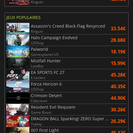
Kinguin
JEUX POPULAIRES
Assassin's Creed Black Flag Resynced
33.54€
Kinguin
Halo Campaign Evolved
28.68€
LDShop
Palworld
18.19€
Gamesplanet US
Mistfall Hunter
15.99€
LootBar
EA SPORTS FC 27
45.28€
E.Leclerc
Forza Horizon 6
40.35€
LDShop
Crimson Desert
44.90€
Cdiscount
Resident Evil Requiem
30.26€
Game Boost
DRAGON BALL Sparking! ZERO Super Limit Breaking NEO
26.29€
Yuplay
007 First Light
45.12€