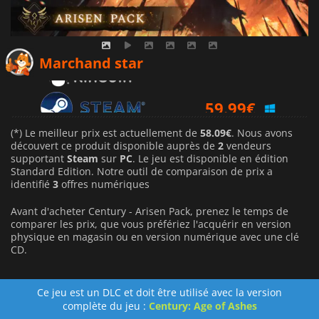
58.09
€
Marchand star
59.99
€
(*) Le meilleur prix est actuellement de
58.09€
. Nous avons
découvert ce produit disponible auprès de
2
vendeurs
supportant
Steam
sur
PC
. Le jeu est disponible en édition
Standard Edition. Notre outil de comparaison de prix a
identifié
3
offres numériques
Avant d'acheter Century - Arisen Pack, prenez le temps de
comparer les prix, que vous préfériez l'acquérir en version
physique en magasin ou en version numérique avec une clé
CD.
Ce jeu est un DLC et doit être utilisé avec la version
complète du jeu :
Century: Age of Ashes