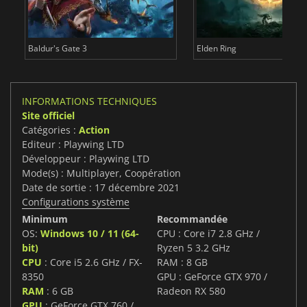
Baldur's Gate 3
Elden Ring
INFORMATIONS TECHNIQUES
Site officiel
Catégories :
Action
Editeur : Playwing LTD
Développeur : Playwing LTD
Mode(s) : Multiplayer, Coopération
Date de sortie : 17 décembre 2021
Configurations système
Minimum
Recommandée
OS:
Windows 10 / 11 (64-
CPU : Core i7 2.8 GHz /
bit)
Ryzen 5 3.2 GHz
CPU
: Core i5 2.6 GHz / FX-
RAM : 8 GB
8350
GPU : GeForce GTX 970 /
RAM
: 6 GB
Radeon RX 580
GPU
: GeForce GTX 760 /