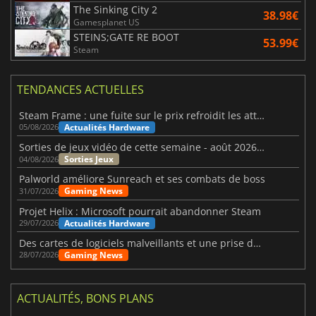
The Sinking City 2
38.98€
Gamesplanet US
STEINS;GATE RE BOOT
53.99€
Steam
TENDANCES ACTUELLES
Steam Frame : une fuite sur le prix refroidit les attentes VR
Actualités Hardware
05/08/2026
Sorties de jeux vidéo de cette semaine - août 2026 (semaine 32)
Sorties Jeux
04/08/2026
Palworld améliore Sunreach et ses combats de boss
Gaming News
31/07/2026
Projet Helix : Microsoft pourrait abandonner Steam
Actualités Hardware
29/07/2026
Des cartes de logiciels malveillants et une prise de contrôle de Discord ont touché Meccha Chameleon
Gaming News
28/07/2026
ACTUALITÉS, BONS PLANS