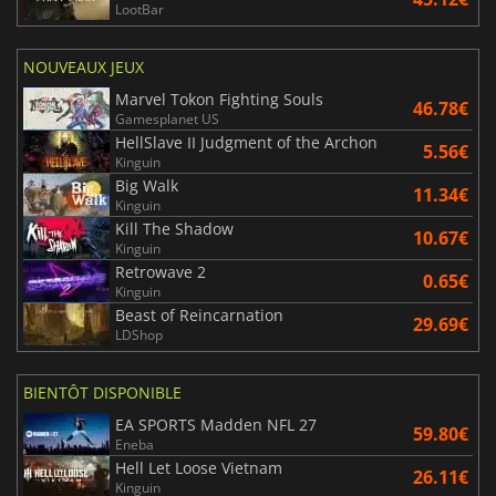
LootBar
NOUVEAUX JEUX
Marvel Tokon Fighting Souls
46.78€
Gamesplanet US
HellSlave II Judgment of the Archon
5.56€
Kinguin
Big Walk
11.34€
Kinguin
Kill The Shadow
10.67€
Kinguin
Retrowave 2
0.65€
Kinguin
Beast of Reincarnation
29.69€
LDShop
BIENTÔT DISPONIBLE
EA SPORTS Madden NFL 27
59.80€
Eneba
Hell Let Loose Vietnam
26.11€
Kinguin