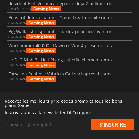
Resident Evil: Veronica dépasse déjà 2 millions de wishlists
Gaming News
il y a 8 heures
Beast of Reincarnation : Game Freak dévoile un nouveau pari
Gaming News
05/08/2026
Big Walk est disponible : partez pour une aventure entre amis
Gaming News
05/08/2026
Warhammer 40 000 : Dawn of War 4 présente la faction des Nécrons
Gaming News
30/07/2026
Le DLC Nioh 3 : Hell Rising est officiellement annoncé
Gaming News
29/07/2026
Forsaken Realms : Vahrin's Call sort après dix ans de développement
Gaming News
28/07/2026
Recevez les meilleurs prix, codes promo et tous les bons
plans Gamer
Inscrivez vous à la newsletter DLCompare