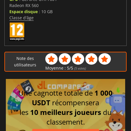
Radeon RX 560
Espace disque
: 10 GB
Classe d'âge
Note des
utilisateurs
Moyenne :
5
/
5
(
5
votes)
Une cagnotte totale de
1 000
USDT
récompensera
les
10 meilleurs joueurs
du
classement.