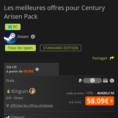
Les meilleures offres pour Century
Arisen Pack
PC
Steam
Tous les types
STANDARD EDITION
Partager
Clé CD
à partir de
58.09€
Frais
Frais
Kinguin
-10% :
code promo
AUGDLC10
Gift · Global
58.09€
64.54€
Afficher les offres similaires
Steam