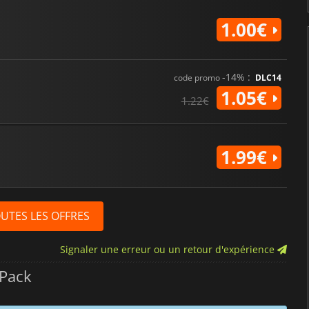
1.00€
-14% :
code promo
DLC14
1.05€
1.22€
1.99€
OUTES LES OFFRES
Signaler une erreur ou un retour d'expérience
 Pack