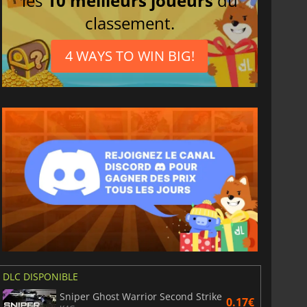
les
10 meilleurs joueurs
du
classement.
4 WAYS TO WIN BIG!
DLC DISPONIBLE
Sniper Ghost Warrior Second Strike
0.17€