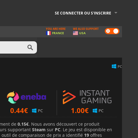
SE CONNECTER OU S'INSCRIRE
YOU ARE HERE
WE ALSO SUPPORT
Dark
FRANCE
USA
mode
PC
0.44
€
1.00
€
PC
PC
lement de
0.15€
. Nous avons découvert ce produit
urs supportant
Steam
sur
PC
. Le jeu est disponible en
 outil de comparaison de prix a identifié
19
offres