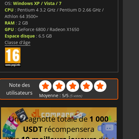
OS:
Windows XP / Vista / 7
CPU
: Pentium 4 3.2 GHz / Pentium D 2.66 GHz /
Athlon 64 3500+
RAM
: 2 GB
GPU
: GeForce 6800 / Radeon X1650
Espace disque
: 6.5 GB
Classe d'âge
Note des
utilisateurs
Moyenne :
5
/
5
(
5
votes)
Une cagnotte totale de
1 000
USDT
récompensera