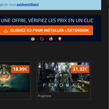
age en vous
authentifiant
18.99
€
31.32
€
Pragmata
Total 