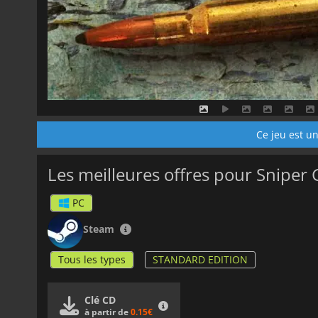
Ce jeu est un
Les meilleures offres pour Sniper
PC
Steam
Tous les types
STANDARD EDITION
Clé CD
à partir de
0.15€