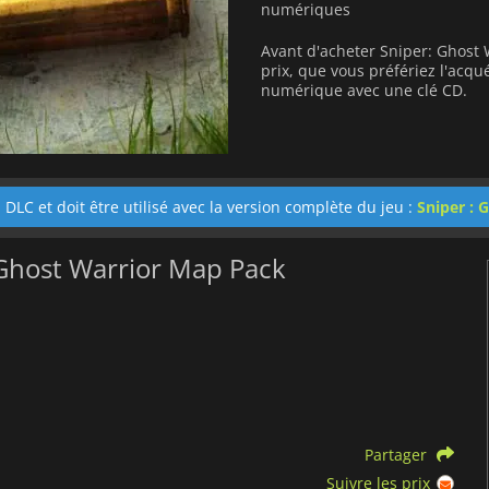
numériques
Avant d'acheter Sniper: Ghost 
prix, que vous préfériez l'acq
numérique avec une clé CD.
 DLC et doit être utilisé avec la version complète du jeu :
Sniper : 
 Ghost Warrior Map Pack
Partager
Suivre les prix