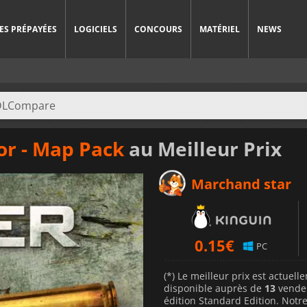
ES PRÉPAYÉES
LOGICIELS
CONCOURS
MATÉRIEL
NEWS
or - Map Pack
au Meilleur Prix
Marchand star
0.15
€
PC
(*) Le meilleur prix est actuel
disponible auprès de
13
vende
édition Standard Edition. Notre