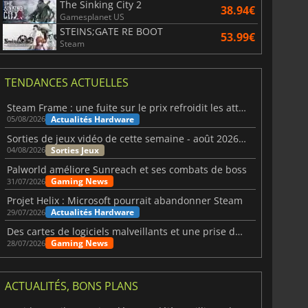
The Sinking City 2
38.94€
Gamesplanet US
STEINS;GATE RE BOOT
53.99€
Steam
TENDANCES ACTUELLES
Steam Frame : une fuite sur le prix refroidit les attentes VR
Actualités Hardware
05/08/2026
Sorties de jeux vidéo de cette semaine - août 2026 (semaine 32)
Sorties Jeux
04/08/2026
Palworld améliore Sunreach et ses combats de boss
Gaming News
31/07/2026
Projet Helix : Microsoft pourrait abandonner Steam
Actualités Hardware
29/07/2026
Des cartes de logiciels malveillants et une prise de contrôle de Discord ont touché Meccha Chameleon
Gaming News
28/07/2026
ACTUALITÉS, BONS PLANS