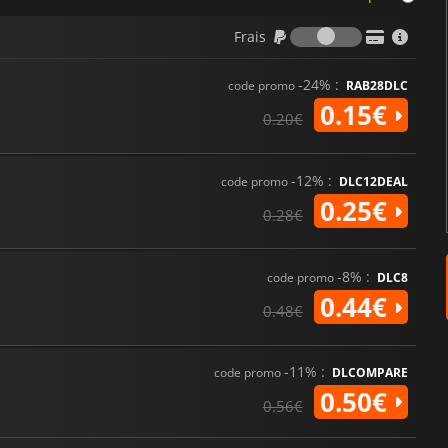
Frais
Frais
-24% :
code promo
RAB28DLC
0.15€
0.20€
-12% :
code promo
DLC12DEAL
0.25€
0.28€
-8% :
code promo
DLC8
0.44€
0.48€
-11% :
code promo
DLCOMPARE
0.50€
0.56€