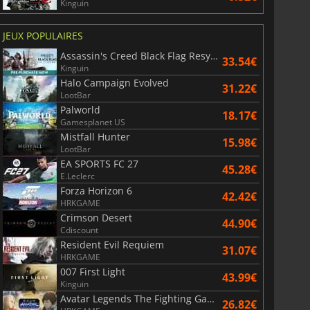
Kinguin
JEUX POPULAIRES
Assassin's Creed Black Flag Resynced
33.54€
Kinguin
Halo Campaign Evolved
31.22€
LootBar
Palworld
18.17€
Gamesplanet US
Mistfall Hunter
15.98€
LootBar
EA SPORTS FC 27
45.28€
E.Leclerc
Forza Horizon 6
6.76
€
15.48
€
42.42€
HRKGAME
Crimson Desert
44.90€
Cdiscount
Resident Evil Requiem
31.07€
HRKGAME
007 First Light
War WARHAMMER 3
Lies Of P
43.99€
Kinguin
Avatar Legends The Fighting Game
26.82€