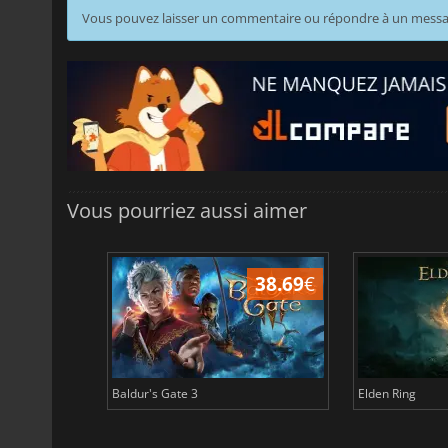
Vous pouvez laisser un commentaire ou répondre à un mess
Vous pourriez aussi aimer
50.00
€
38.69
€
Baldur's Gate 3
Elden Ring