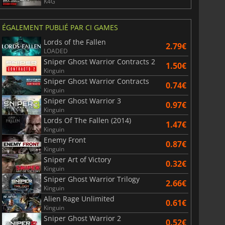
K4G
ÉGALEMENT PUBLIÉ PAR CI GAMES
Lords of the Fallen
2.79€
LOADED
Sniper Ghost Warrior Contracts 2
1.50€
Kinguin
Sniper Ghost Warrior Contracts
0.74€
Kinguin
Sniper Ghost Warrior 3
0.97€
Kinguin
Lords Of The Fallen (2014)
1.47€
Kinguin
Enemy Front
0.87€
Kinguin
Sniper Art of Victory
0.32€
Kinguin
Sniper Ghost Warrior Trilogy
2.66€
Kinguin
Alien Rage Unlimited
0.61€
Kinguin
Sniper Ghost Warrior 2
0.52€