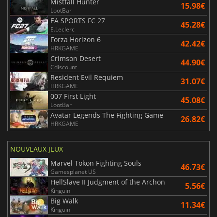
Mistfall Hunter
15.98€
LootBar
EA SPORTS FC 27
45.28€
E.Leclerc
Forza Horizon 6
42.42€
HRKGAME
Crimson Desert
44.90€
Cdiscount
Resident Evil Requiem
31.07€
HRKGAME
007 First Light
45.08€
LootBar
Avatar Legends The Fighting Game
26.82€
HRKGAME
NOUVEAUX JEUX
Marvel Tokon Fighting Souls
46.73€
Gamesplanet US
HellSlave II Judgment of the Archon
5.56€
Kinguin
Big Walk
11.34€
Kinguin