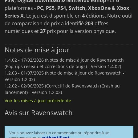
PSN, Digital Download & Nintendo eShop
sur
6
plateformes -
PC, PS5, PS4, Switch, XboxOne & Xbox
Series X
. Le jeu est disponible en
4
éditions. Notre outil
de comparaison de prix a identifié
203
offres
numériques et
37
prix pour la version physique.
Notes de mise à jour
1.4.02 -
17/02/2026 (Notes de mise à jour de Ravenswatch
(Pop-ups réseau et corrections de bugs) - Version 1.4.02)
1.2.03 -
01/07/2025 (Note de mise à jour de Ravenswatch -
Version 1.2.03)
1.2.02 -
02/06/2025 (Correctif de Ravenswatch (Crash au
lancement) - Version 1.2.02)
Voir les mises à jour précédente
Avis sur Ravenswatch
Vous pouvez laisser un commentaire ou répondre à un
message en vous
authentifiant