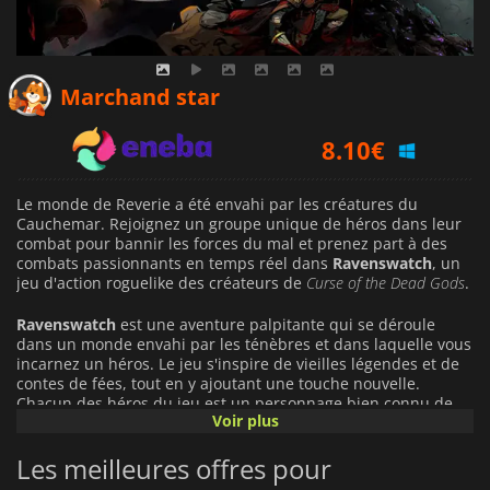
7.34
€
Marchand star
8.10
€
9.99
€
Le monde de Reverie a été envahi par les créatures du
Cauchemar. Rejoignez un groupe unique de héros dans leur
combat pour bannir les forces du mal et prenez part à des
combats passionnants en temps réel dans
Ravenswatch
, un
jeu d'action roguelike des créateurs de
Curse of the Dead Gods
.
Ravenswatch
est une aventure palpitante qui se déroule
dans un monde envahi par les ténèbres et dans laquelle vous
incarnez un héros. Le jeu s'inspire de vieilles légendes et de
contes de fées, tout en y ajoutant une touche nouvelle.
Chacun des héros du jeu est un personnage bien connu de
Voir plus
ces contes, doté de capacités uniques et d’un style de jeu
distinct. Scarlet, le chaperon rouge, est une chasseuse
Les meilleures offres pour
impitoyable capable d'abattre n'importe quelle proie grâce à
ses dagues acérées, ses bombes et ses pièges. Mais lorsque