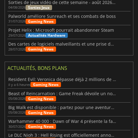
Sorties de jeux vidéo de cette semaine - août 2026 (semaine 32)
Sorties Jeux
04/08/2026
Palworld améliore Sunreach et ses combats de boss
Gaming News
31/07/2026
Projet Helix : Microsoft pourrait abandonner Steam
Actualités Hardware
29/07/2026
Des cartes de logiciels malveillants et une prise de contrôle de Discord ont touché Meccha Chameleon
Gaming News
28/07/2026
ACTUALITÉS, BONS PLANS
Resident Evil: Veronica dépasse déjà 2 millions de wishlists
Gaming News
il y a 6 heures
Beast of Reincarnation : Game Freak dévoile un nouveau pari
Gaming News
05/08/2026
Big Walk est disponible : partez pour une aventure entre amis
Gaming News
05/08/2026
Warhammer 40 000 : Dawn of War 4 présente la faction des Nécrons
Gaming News
30/07/2026
Le DLC Nioh 3 : Hell Rising est officiellement annoncé