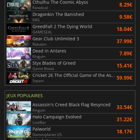
Cthulhu The Cosmic Abyss
8.29€
Fanatical
Dragonkin The Banished
9.58€
K4G
GreedFall 2 The Dying World
18.04€
GAMESEAL
Gear.Club Unlimited 3
37.99€
Rakuten
Dead in Antares
7.89€
Kinguin
Styx Blades of Greed
15.41€
Game Boost
Cricket 26 The Official Game of the Ashes
59.99€
Steam
JEUX POPULAIRES
Assassin's Creed Black Flag Resynced
33.54€
Kinguin
Halo Campaign Evolved
31.22€
LootBar
Palworld
18.17€
Gamesplanet US