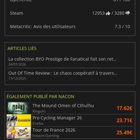
Steam
12953
/ 3280
Metacritic: Avis des utilisateurs
7.3 / 10
ARTICLES LIÉS
La collection BYO Prestige de Fanatical fait son retour avec 15 jeux Steam haut de gamme
24/07/2026
Out Of Time Review : Le chaos coopératif à travers toutes les époques
17/12/2025
ÉGALEMENT PUBLIÉ PAR NACON
The Mound Omen of Cthulhu
17.62€
Kinguin
Pro Cycling Manager 26
23.71€
Eneba
Tour de France 2026
25.49€
Instant Gaming