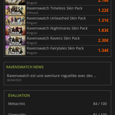
2.18€
Kinguin
Ravenswatch Timeless Skin Pack
1.22€
Difmark
Ravenswatch Unleashed Skin Pack
1.31€
Kinguin
Ravenswatch Nightmares Skin Pack
1.83€
Kinguin
Ravenswatch Ravens Skin Pack
2.30€
Kinguin
Ravenswatch Fairytales Skin Pack
1.34€
Kinguin
RAVENSWATCH NEWS
Ravenswatch est une aventure roguelike avec des héros de contes de fées sombres.
06/04/2023
ÉVALUATION
Metacritic
84 / 100
Opencritic
81 / 100