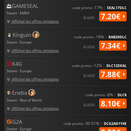
GAMESEAL
-17% :
code promo
SEAL17DLC
Steam · EMEA
7.20€
8.68€
Afficher les offres similaires
Kinguin
-18% :
code promo
RAB20DLC
Steam · Europe
7.34€
8.95€
Afficher les offres similaires
K4G
-12% :
code promo
DLC12DEAL
Steam · Europe
7.88€
8.96€
Afficher les offres similaires
Eneba
-8% :
code promo
DLC8
Steam · Rest of World
8.10€
8.80€
Afficher les offres similaires
G2A
-30.51% :
code promo
DCG2AD1Y4E
Steam · Europe