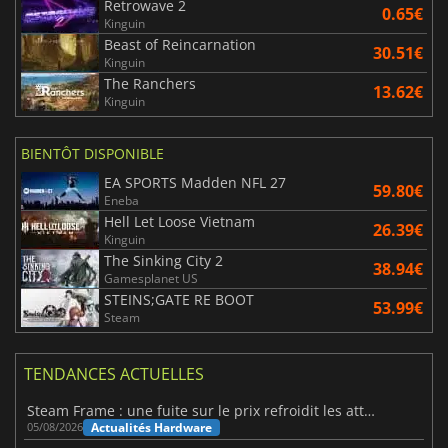
Retrowave 2
0.65€
Kinguin
Beast of Reincarnation
30.51€
Kinguin
The Ranchers
13.62€
Kinguin
BIENTÔT DISPONIBLE
EA SPORTS Madden NFL 27
59.80€
Eneba
Hell Let Loose Vietnam
26.39€
Kinguin
The Sinking City 2
38.94€
Gamesplanet US
STEINS;GATE RE BOOT
53.99€
Steam
TENDANCES ACTUELLES
Steam Frame : une fuite sur le prix refroidit les attentes VR
Actualités Hardware
05/08/2026