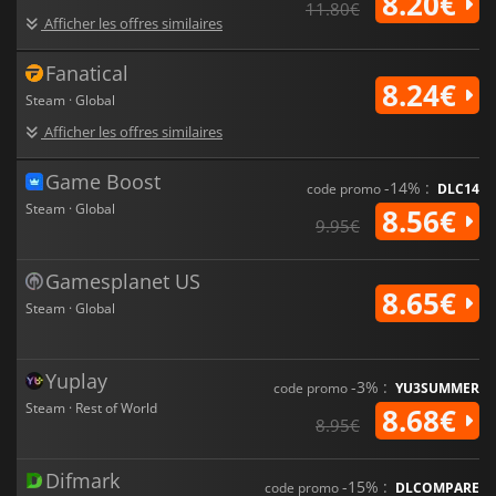
8.20€
11.80€
Afficher les offres similaires
Fanatical
8.24€
Steam · Global
Afficher les offres similaires
Game Boost
-14% :
code promo
DLC14
Steam · Global
8.56€
9.95€
Gamesplanet US
8.65€
Steam · Global
Yuplay
-3% :
code promo
YU3SUMMER
Steam · Rest of World
8.68€
8.95€
Difmark
-15% :
code promo
DLCOMPARE