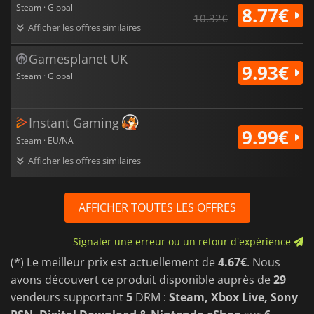
Steam · Global
8.77€
10.32€
Afficher les offres similaires
Gamesplanet UK
9.93€
Steam · Global
Instant Gaming
9.99€
Steam · EU/NA
Afficher les offres similaires
AFFICHER TOUTES LES OFFRES
Signaler une erreur ou un retour d'expérience
(*) Le meilleur prix est actuellement de
4.67€
. Nous
avons découvert ce produit disponible auprès de
29
vendeurs supportant
5
DRM :
Steam, Xbox Live, Sony