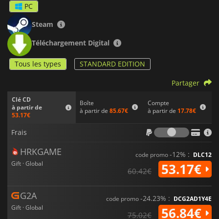
PC
Steam
Téléchargement Digital
Tous les types
STANDARD EDITION
Partager
Clé CD
Boîte
Compte
à partir de
à partir de
85.67€
à partir de
17.78€
53.17€
Frais
Frais
HRKGAME
-12% :
code promo
DLC12
Gift · Global
53.17€
60.42€
G2A
-24.23% :
code promo
DCG2AD1Y4E
Gift · Global
56.84€
75.02€