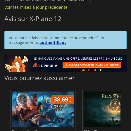
Voir les mises à jour précédente
Avis sur X-Plane 12
Vous pouvez laisser un commentaire ou répondre à un
message en vous
authentifiant
Vous pourriez aussi aimer
38.69
€
1