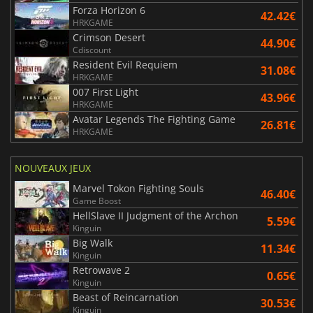
Forza Horizon 6
42.42€
HRKGAME
Crimson Desert
44.90€
Cdiscount
Resident Evil Requiem
31.08€
HRKGAME
007 First Light
43.96€
HRKGAME
Avatar Legends The Fighting Game
26.81€
HRKGAME
NOUVEAUX JEUX
Marvel Tokon Fighting Souls
46.40€
Game Boost
HellSlave II Judgment of the Archon
5.59€
Kinguin
Big Walk
11.34€
Kinguin
Retrowave 2
0.65€
Kinguin
Beast of Reincarnation
30.53€
Kinguin