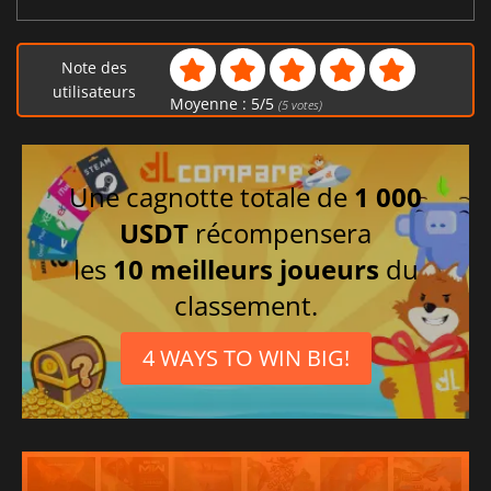
Note des
utilisateurs
Moyenne :
5
/
5
(
5
votes)
Une cagnotte totale de
1 000
USDT
récompensera
les
10 meilleurs joueurs
du
classement.
4 WAYS TO WIN BIG!