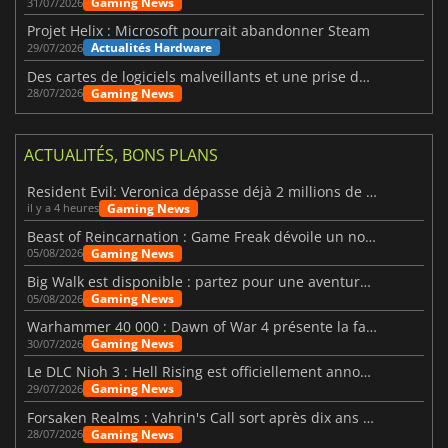
Gaming News
31/07/2026
Projet Helix : Microsoft pourrait abandonner Steam
Actualités Hardware
29/07/2026
Des cartes de logiciels malveillants et une prise de contrôle de Discord ont touché Meccha Chameleon
Gaming News
28/07/2026
ACTUALITÉS, BONS PLANS
Resident Evil: Veronica dépasse déjà 2 millions de wishlists
Gaming News
il y a 4 heures
Beast of Reincarnation : Game Freak dévoile un nouveau pari
Gaming News
05/08/2026
Big Walk est disponible : partez pour une aventure entre amis
Gaming News
05/08/2026
Warhammer 40 000 : Dawn of War 4 présente la faction des Nécrons
Gaming News
30/07/2026
Le DLC Nioh 3 : Hell Rising est officiellement annoncé
Gaming News
29/07/2026
Forsaken Realms : Vahrin's Call sort après dix ans de développement
Gaming News
28/07/2026