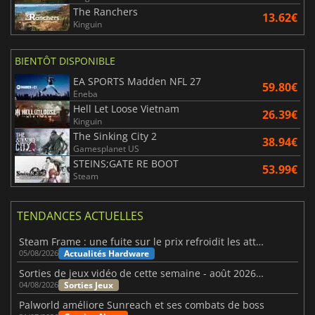
The Ranchers
13.62€
Kinguin
BIENTÔT DISPONIBLE
EA SPORTS Madden NFL 27
59.80€
Eneba
Hell Let Loose Vietnam
26.39€
Kinguin
The Sinking City 2
38.94€
Gamesplanet US
STEINS;GATE RE BOOT
53.99€
Steam
TENDANCES ACTUELLES
Steam Frame : une fuite sur le prix refroidit les attentes VR
Actualités Hardware
05/08/2026
Sorties de jeux vidéo de cette semaine - août 2026 (semaine 32)
Sorties Jeux
04/08/2026
Palworld améliore Sunreach et ses combats de boss