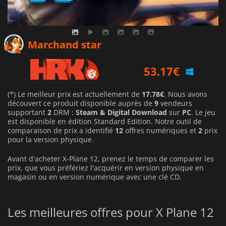
57.99
€
Marchand star
53.17
€
56.84
€
(*) Le meilleur prix est actuellement de
17.78€
. Nous avons
découvert ce produit disponible auprès de
9
vendeurs
supportant
2
DRM :
Steam & Digital Download
sur
PC
. Le jeu
est disponible en édition Standard Edition. Notre outil de
comparaison de prix a identifié
12
offres numériques et
2
prix
pour la version physique.
Avant d'acheter X-Plane 12, prenez le temps de comparer les
prix, que vous préfériez l'acquérir en version physique en
magasin ou en version numérique avec une clé CD.
Les meilleures offres pour X Plane 12