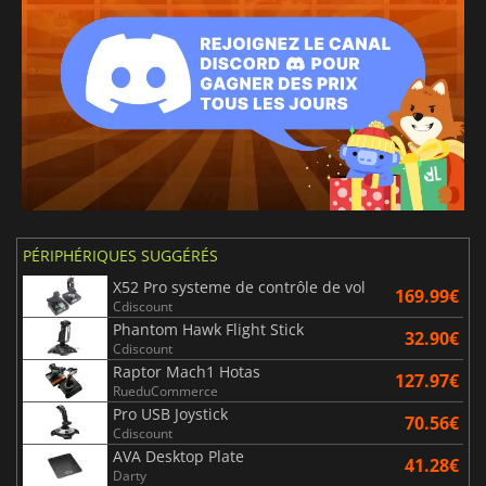
PÉRIPHÉRIQUES SUGGÉRÉS
X52 Pro systeme de contrôle de vol
169.99€
Cdiscount
Phantom Hawk Flight Stick
32.90€
Cdiscount
Raptor Mach1 Hotas
127.97€
RueduCommerce
Pro USB Joystick
70.56€
Cdiscount
AVA Desktop Plate
41.28€
Darty