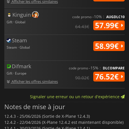
Afficher les offres similaires
Kinguin
-10% :
code promo
AUGDLC10
Gift · Global
57.99€
64.43€
Steam
58.99€
Steam · Global
Difmark
-15% :
code promo
DLCOMPARE
Gift · Europe
76.52€
90.02€
Afficher les offres similaires
Signaler une erreur ou un retour d'expérience
Notes de mise à jour
12.4.3 -
25/06/2026 (Sortie de X-Plane 12.4.3)
12.4.2 -
22/04/2026 (X-Plane 12.4.2 est maintenant disponible)
12.4.1 -
30/03/2026 (Sortie de X-Plane 12.4.1)