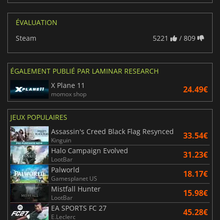
ÉVALUATION
Steam
5221
/ 809
ÉGALEMENT PUBLIÉ PAR LAMINAR RESEARCH
X Plane 11
24.49€
momox shop
JEUX POPULAIRES
Assassin's Creed Black Flag Resynced
33.54€
Kinguin
Halo Campaign Evolved
31.23€
LootBar
Palworld
18.17€
Gamesplanet US
Mistfall Hunter
15.98€
LootBar
EA SPORTS FC 27
45.28€
E.Leclerc