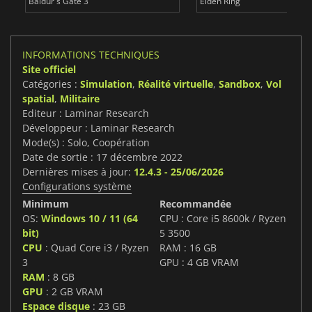
Baldur's Gate 3
Elden Ring
INFORMATIONS TECHNIQUES
Site officiel
Catégories :
Simulation
,
Réalité virtuelle
,
Sandbox
,
Vol
spatial
,
Militaire
Editeur : Laminar Research
Développeur : Laminar Research
Mode(s) : Solo, Coopération
Date de sortie : 17 décembre 2022
Dernières mises à jour:
12.4.3 - 25/06/2026
Configurations système
Minimum
Recommandée
OS:
Windows 10 / 11 (64
CPU : Core i5 8600k / Ryzen
bit)
5 3500
CPU
: Quad Core i3 / Ryzen
RAM : 16 GB
3
GPU : 4 GB VRAM
RAM
: 8 GB
GPU
: 2 GB VRAM
Espace disque
: 23 GB