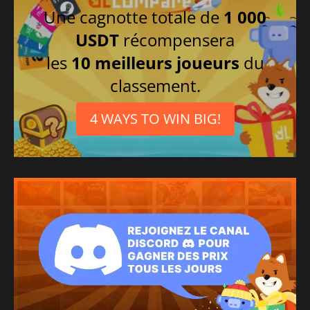
Une cagnotte totale de
1 000
USDT
récompensera
les
10 meilleurs joueurs
du
classement.
4 WAYS TO WIN BIG!