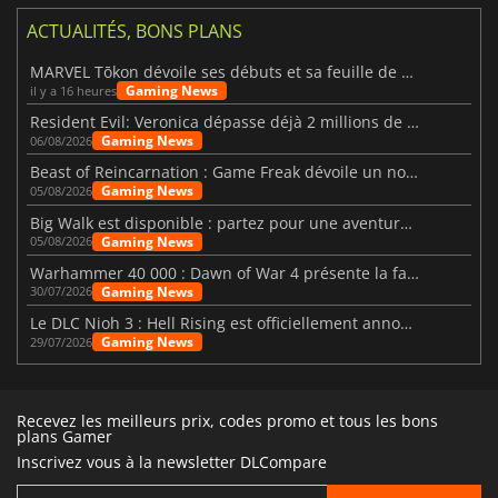
ACTUALITÉS, BONS PLANS
MARVEL Tōkon dévoile ses débuts et sa feuille de route
Gaming News
il y a 16 heures
Resident Evil: Veronica dépasse déjà 2 millions de wishlists
Gaming News
06/08/2026
Beast of Reincarnation : Game Freak dévoile un nouveau pari
Gaming News
05/08/2026
Big Walk est disponible : partez pour une aventure entre amis
Gaming News
05/08/2026
Warhammer 40 000 : Dawn of War 4 présente la faction des Nécrons
Gaming News
30/07/2026
Le DLC Nioh 3 : Hell Rising est officiellement annoncé
Gaming News
29/07/2026
Recevez les meilleurs prix, codes promo et tous les bons
plans Gamer
Inscrivez vous à la newsletter DLCompare