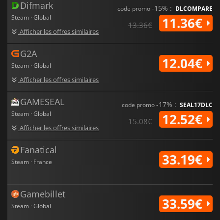
Difmark
-15% :
code promo
DLCOMPARE
Steam · Global
11.36€
13.36€
Afficher les offres similaires
G2A
12.04€
Steam · Global
Afficher les offres similaires
GAMESEAL
-17% :
code promo
SEAL17DLC
Steam · Global
12.52€
15.08€
Afficher les offres similaires
Fanatical
33.19€
Steam · France
Gamebillet
33.59€
Steam · Global