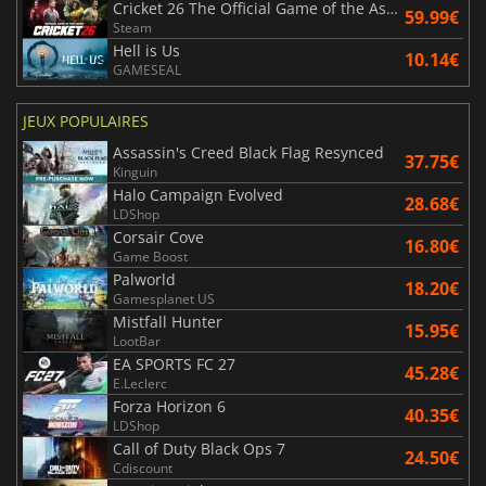
Cricket 26 The Official Game of the Ashes
59.99€
Steam
Hell is Us
10.14€
GAMESEAL
JEUX POPULAIRES
Assassin's Creed Black Flag Resynced
37.75€
Kinguin
Halo Campaign Evolved
28.68€
LDShop
Corsair Cove
16.80€
Game Boost
Palworld
18.20€
Gamesplanet US
Mistfall Hunter
15.95€
LootBar
EA SPORTS FC 27
45.28€
E.Leclerc
Forza Horizon 6
40.35€
LDShop
Call of Duty Black Ops 7
24.50€
Cdiscount