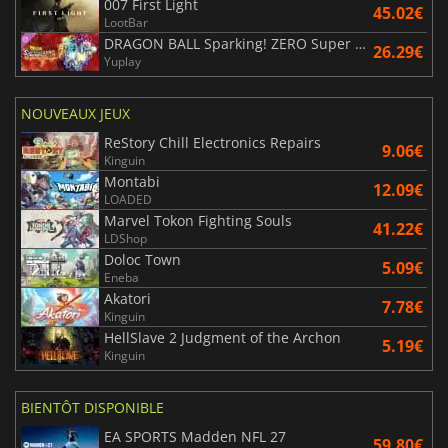
007 First Light
45.02€
LootBar
DRAGON BALL Sparking! ZERO Super Limit Breaking NEO
26.29€
Yuplay
NOUVEAUX JEUX
ReStory Chill Electronics Repairs
9.06€
Kinguin
Montabi
12.09€
LOADED
Marvel Tokon Fighting Souls
41.22€
LDShop
Doloc Town
5.09€
Eneba
Akatori
7.78€
Kinguin
HellSlave 2 Judgment of the Archon
5.19€
Kinguin
BIENTÔT DISPONIBLE
EA SPORTS Madden NFL 27
59.80€