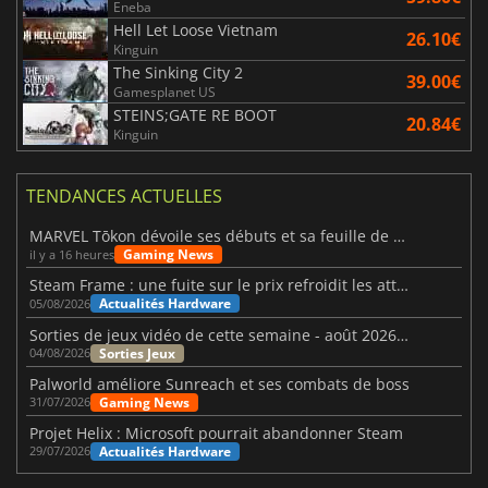
Eneba
Hell Let Loose Vietnam
26.10€
Kinguin
The Sinking City 2
39.00€
Gamesplanet US
STEINS;GATE RE BOOT
20.84€
Kinguin
TENDANCES ACTUELLES
MARVEL Tōkon dévoile ses débuts et sa feuille de route
Gaming News
il y a 16 heures
Steam Frame : une fuite sur le prix refroidit les attentes VR
Actualités Hardware
05/08/2026
Sorties de jeux vidéo de cette semaine - août 2026 (semaine 32)
Sorties Jeux
04/08/2026
Palworld améliore Sunreach et ses combats de boss
Gaming News
31/07/2026
Projet Helix : Microsoft pourrait abandonner Steam
Actualités Hardware
29/07/2026