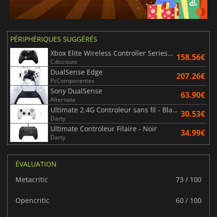
PÉRIPHÉRIQUES SUGGÉRÉS
Xbox Elite Wireless Controller Series 2 - Noir
158.56€
Cdiscount
DualSense Edge
207.26€
PcComponentes
Sony DualSense
63.90€
Alternate
Ultimate 2.4G Controleur sans fil - Blanc
30.53€
Darty
Ultimate Controleur Filaire - Noir
34.99€
Darty
ÉVALUATION
Metacritic
73 / 100
Opencritic
60 / 100