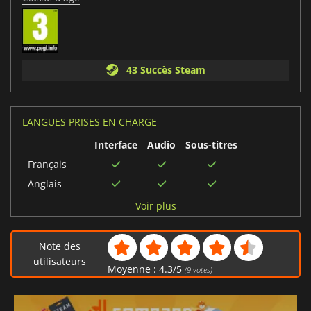
43 Succès Steam
LANGUES PRISES EN CHARGE
Interface
Audio
Sous-titres
Français
Anglais
Danois
Voir plus
Espagnol
Néerlandais
Note des
Italien
utilisateurs
Moyenne :
4.3
/
5
(
9
votes)
Allemand