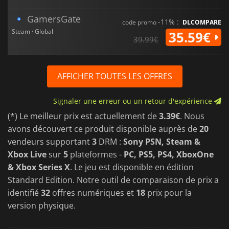
GamersGate
-11% :
code promo
DLCOMPARE
Steam · Global
35.59€
39.99€
AFFICHER TOUTES LES OFFRES
Signaler une erreur ou un retour d'expérience
(*) Le meilleur prix est actuellement de
3.39€
. Nous
avons découvert ce produit disponible auprès de
20
vendeurs supportant
3
DRM :
Sony PSN, Steam &
Xbox Live
sur
5
plateformes -
PC, PS5, PS4, XboxOne
& Xbox Series X
. Le jeu est disponible en édition
Standard Edition. Notre outil de comparaison de prix a
identifié
32
offres numériques et
18
prix pour la
version physique.