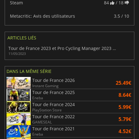
Steam
84
/ 18
Metacritic: Avis des utilisateurs
3.5 / 10
ARTICLES LIÉS
Tour de France 2023 et Pro Cycling Manager 2023 présentent une première bande-annonce et un nouveau mode.
11/05/2023
DANS LA MÊME SÉRIE
Tour de France 2026
25.49€
Instant Gaming
Tour de France 2025
8.64€
Eneba
Tour de France 2024
5.99€
PlayStation Store
Tour de France 2022
5.79€
GAMESEAL
Tour de France 2021
4.52€
Eneba