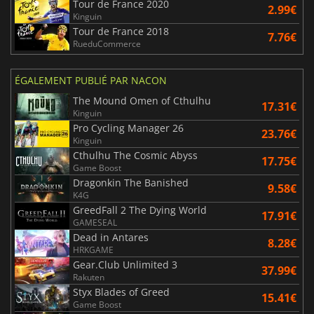
Tour de France 2020
2.99€
Kinguin
Tour de France 2018
7.76€
RueduCommerce
ÉGALEMENT PUBLIÉ PAR NACON
The Mound Omen of Cthulhu
17.31€
Kinguin
Pro Cycling Manager 26
23.76€
Kinguin
Cthulhu The Cosmic Abyss
17.75€
Game Boost
Dragonkin The Banished
9.58€
K4G
GreedFall 2 The Dying World
17.91€
GAMESEAL
Dead in Antares
8.28€
HRKGAME
Gear.Club Unlimited 3
37.99€
Rakuten
Styx Blades of Greed
15.41€
Game Boost