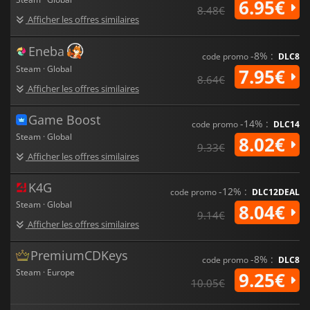
6.95€
8.48€
Afficher les offres similaires
Eneba
-8% :
code promo
DLC8
Steam · Global
7.95€
8.64€
Afficher les offres similaires
Game Boost
-14% :
code promo
DLC14
Steam · Global
8.02€
9.33€
Afficher les offres similaires
K4G
-12% :
code promo
DLC12DEAL
Steam · Global
8.04€
9.14€
Afficher les offres similaires
PremiumCDKeys
-8% :
code promo
DLC8
Steam · Europe
9.25€
10.05€