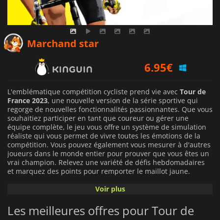
Marchand star
6.95
€
7.95
€
L'emblématique compétition cycliste prend vie avec
Tour de
France 2023
, une nouvelle version de la série sportive qui
regorge de nouvelles fonctionnalités passionnantes. Que vous
3.99
€
souhaitiez participer en tant que coureur ou gérer une
équipe complète, le jeu vous offre un système de simulation
réaliste qui vous permet de vivre toutes les émotions de la
compétition. Vous pouvez également vous mesurer à d'autres
joueurs dans le monde entier pour prouver que vous êtes un
vrai champion. Relevez une variété de défis hebdomadaires
et marquez des points pour remporter le maillot jaune.
Voir plus
Tour de France 2023
La nouvelle version du jeu de rôle "Le
Monde de la course" porte la simulation à un niveau de détail
Les meilleures offres pour Tour de
inégalé grâce à de nouvelles fonctionnalités inédites dans la
série. Bien sûr, il inclut toutes les étapes, tous les coureurs et