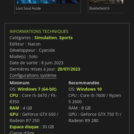
Pragmata
Total War WARHAMMER 3
INFORMATIONS TECHNIQUES
Catégories :
Simulation
,
Sports
Editeur : Nacon
Développeur : Cyanide
Mode(s) : Solo
Date de sortie : 8 juin 2023
Dernières mises à jour:
20/07/2023
Configurations système
Minimum
Recommandée
OS:
Windows 7 (64-bit)
OS:
Windows 10
CPU
: Core i5-3470 / FX-
CPU : Core i5-7600 / Ryzen
8350
5 2600
RAM
: 4 GB
RAM : 8 GB
GPU
: GeForce GTX 650 /
GPU : GeForce GTX 750 Ti /
Radeon R7 250
Radeon R9 280
Espace disque
: 30 GB
Classe d'âge