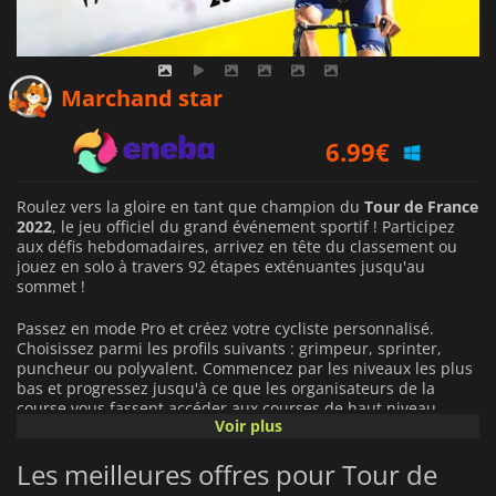
6.15
€
Marchand star
6.99
€
5.79
€
Roulez vers la gloire en tant que champion du
Tour de France
2022
, le jeu officiel du grand événement sportif ! Participez
aux défis hebdomadaires, arrivez en tête du classement ou
jouez en solo à travers 92 étapes exténuantes jusqu'au
sommet !
Passez en mode Pro et créez votre cycliste personnalisé.
Choisissez parmi les profils suivants : grimpeur, sprinter,
puncheur ou polyvalent. Commencez par les niveaux les plus
bas et progressez jusqu'à ce que les organisateurs de la
course vous fassent accéder aux courses de haut niveau.
Voir plus
Supportez la fatigue, les accidents et les maladies comme un
Les meilleures offres pour Tour de
vrai cycliste. Vous pouvez modifier leurs paramètres pour en
changer la fréquence et les effets, mais soyez prêt à faire face