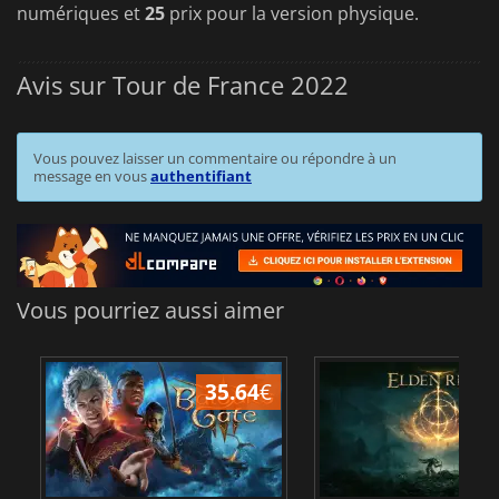
numériques et
25
prix pour la version physique.
Avis sur Tour de France 2022
Vous pouvez laisser un commentaire ou répondre à un
message en vous
authentifiant
Vous pourriez aussi aimer
35.64
€
2