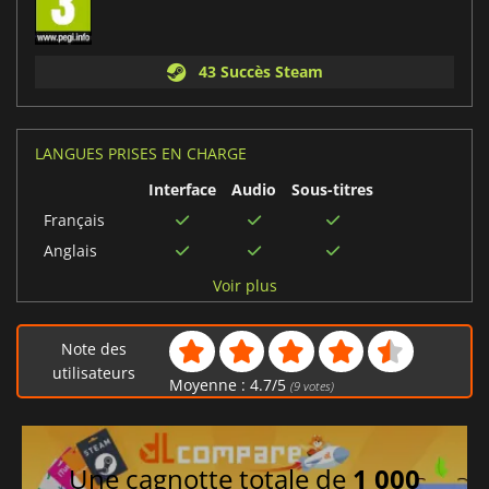
43 Succès Steam
LANGUES PRISES EN CHARGE
Interface
Audio
Sous-titres
Français
Anglais
Néerlandais
Voir plus
Danois
Espagnol
Note des
Allemand
utilisateurs
Moyenne :
4.7
/
5
(
9
votes)
Italien
Une cagnotte totale de
1 000