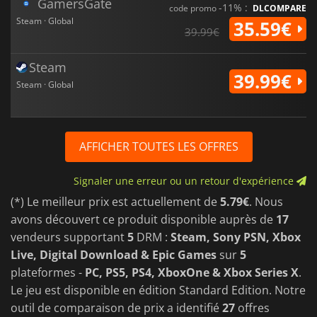
GamersGate
-11% :
code promo
DLCOMPARE
Steam · Global
35.59€
39.99€
Steam
39.99€
Steam · Global
AFFICHER TOUTES LES OFFRES
Signaler une erreur ou un retour d'expérience
(*) Le meilleur prix est actuellement de
5.79€
. Nous
avons découvert ce produit disponible auprès de
17
vendeurs supportant
5
DRM :
Steam, Sony PSN, Xbox
Live, Digital Download & Epic Games
sur
5
plateformes -
PC, PS5, PS4, XboxOne & Xbox Series X
.
Le jeu est disponible en édition Standard Edition. Notre
outil de comparaison de prix a identifié
27
offres