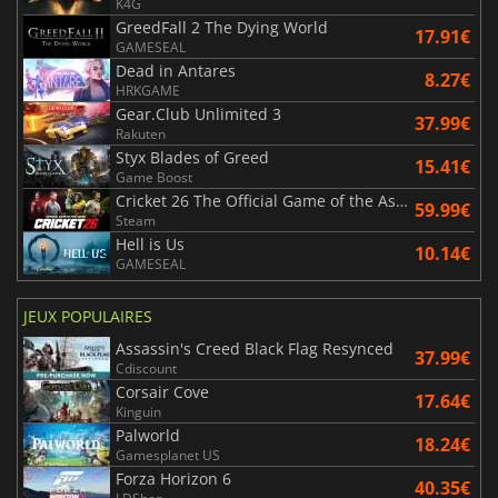
K4G
GreedFall 2 The Dying World
17.91€
GAMESEAL
Dead in Antares
8.27€
HRKGAME
Gear.Club Unlimited 3
37.99€
Rakuten
Styx Blades of Greed
15.41€
Game Boost
Cricket 26 The Official Game of the Ashes
59.99€
Steam
Hell is Us
10.14€
GAMESEAL
JEUX POPULAIRES
Assassin's Creed Black Flag Resynced
37.99€
Cdiscount
Corsair Cove
17.64€
Kinguin
Palworld
18.24€
Gamesplanet US
Forza Horizon 6
40.35€