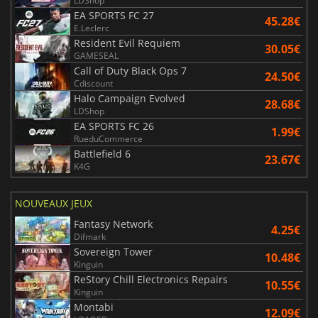
LDShop
EA SPORTS FC 27
45.28€
E.Leclerc
Resident Evil Requiem
30.05€
GAMESEAL
Call of Duty Black Ops 7
24.50€
Cdiscount
Halo Campaign Evolved
28.68€
LDShop
EA SPORTS FC 26
1.99€
RueduCommerce
Battlefield 6
23.67€
K4G
NOUVEAUX JEUX
Fantasy Network
4.25€
Difmark
Sovereign Tower
10.48€
Kinguin
ReStory Chill Electronics Repairs
10.55€
Kinguin
Montabi
12.09€