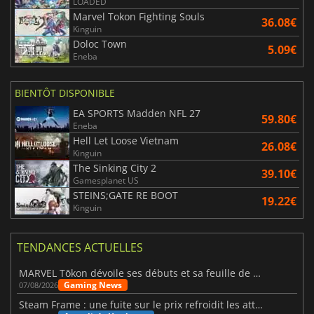
LOADED
Marvel Tokon Fighting Souls
36.08€
Kinguin
Doloc Town
5.09€
Eneba
BIENTÔT DISPONIBLE
EA SPORTS Madden NFL 27
59.80€
Eneba
Hell Let Loose Vietnam
26.08€
Kinguin
The Sinking City 2
39.10€
Gamesplanet US
STEINS;GATE RE BOOT
19.22€
Kinguin
TENDANCES ACTUELLES
MARVEL Tōkon dévoile ses débuts et sa feuille de route
Gaming News
07/08/2026
Steam Frame : une fuite sur le prix refroidit les attentes VR