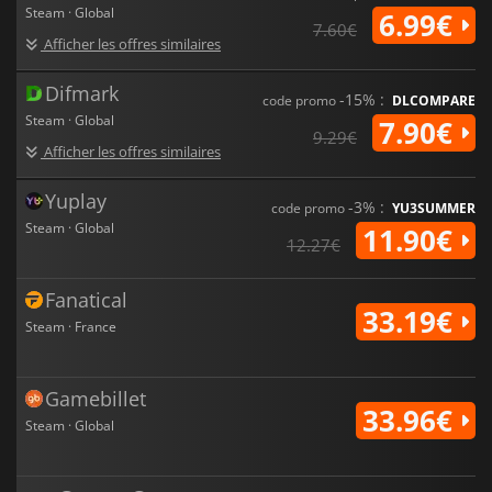
Steam · Global
6.99€
7.60€
Afficher les offres similaires
Difmark
-15% :
code promo
DLCOMPARE
Steam · Global
7.90€
9.29€
Afficher les offres similaires
Yuplay
-3% :
code promo
YU3SUMMER
Steam · Global
11.90€
12.27€
Fanatical
33.19€
Steam · France
Gamebillet
33.96€
Steam · Global