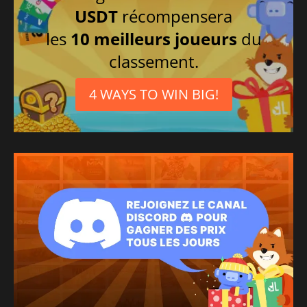
USDT
récompensera
les
10 meilleurs joueurs
du
classement.
4 WAYS TO WIN BIG!