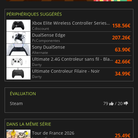
PÉRIPHÉRIQUES SUGGÉRÉS
Xbox Elite Wireless Controller Series 2 - Noir
158.56€
Cdiscount
DualSense Edge
207.26€
PcComponentes
Sony DualSense
63.90€
Alternate
Ultimate 2.4G Controleur sans fil - Blanc
42.66€
Darty
Ultimate Controleur Filaire - Noir
34.99€
Darty
ÉVALUATION
Steam
79
/ 20
DANS LA MÊME SÉRIE
Tour de France 2026
25.49€