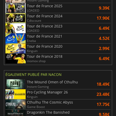
Instant Gaming
Tour de France 2025
9.39€
LOADED
Tour de France 2024
17.90€
Cdiscount
Tour de France 2023
6.49€
LOADED
Tour de France 2021
4.52€
Eneba
Tour de France 2020
2.99€
Kinguin
Tour de France 2018
6.49€
momox shop
ÉGALEMENT PUBLIÉ PAR NACON
The Mound Omen of Cthulhu
18.49€
Instant Gaming
Pro Cycling Manager 26
23.48€
Kinguin
Cthulhu The Cosmic Abyss
17.75€
Game Boost
Dragonkin The Banished
9.58€