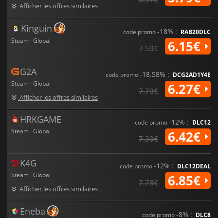
Afficher les offres similaires
Kinguin
-18% :
code promo
RAB20DLC
Steam · Global
6.15€
7.50€
G2A
-18.58% :
code promo
DCG2AD1Y4E
Steam · Global
6.27€
7.70€
Afficher les offres similaires
HRKGAME
-12% :
code promo
DLC12
Steam · Global
6.42€
7.30€
K4G
-12% :
code promo
DLC12DEAL
Steam · Global
6.85€
7.78€
Afficher les offres similaires
Eneba
-8% :
code promo
DLC8