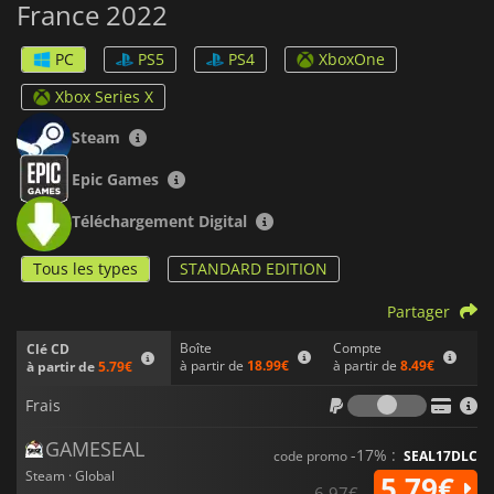
France 2022
aux conséquences à long terme pour vous comme pour vos
adversaires.
PC
PS5
PS4
XboxOne
La préparation de la course présente de nouveaux défis.
Désormais, cinq challengers choisis au hasard seront
Xbox Series X
suffisamment préparés pour la compétition, tandis que cinq
ne le seront pas — vous ne savez pas lequel est le bon ! Vous
Steam
devez garder un œil sur chacun de vos adversaires pendant
la course.
Epic Games
Tour de France 2022
propose plusieurs autres améliorations
Téléchargement Digital
de l'interface utilisateur, ainsi que des courses plus intenses,
des pelotons plus agressifs et davantage d'équipes à
Tous les types
STANDARD EDITION
affronter. De plus, vous disposez des
21 étapes officielles
du
vrai
Tour de France 2022
. Êtes-vous prêt à relever le défi ?
Partager
Boîte
Compte
Clé CD
à partir de
18.99€
à partir de
8.49€
à partir de
5.79€
Frais
Frais
GAMESEAL
-17% :
code promo
SEAL17DLC
Steam · Global
5.79€
6.97€