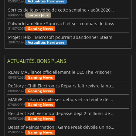
Actualités Hardware
05/08/2026
Sorties de jeux vidéo de cette semaine - août 2026 (semaine 32)
Sorties Jeux
04/08/2026
Palworld améliore Sunreach et ses combats de boss
Gaming News
31/07/2026
Projet Helix : Microsoft pourrait abandonner Steam
Actualités Hardware
29/07/2026
ACTUALITÉS, BONS PLANS
REANIMAL lance officiellement le DLC The Prisoner
Gaming News
08/08/2026
ReStory : Chill Electronics Repairs fait revivre la nostalgie des années 2000
Gaming News
08/08/2026
MARVEL Tōkon dévoile ses débuts et sa feuille de route
Gaming News
07/08/2026
Resident Evil: Veronica dépasse déjà 2 millions de wishlists
Gaming News
06/08/2026
Beast of Reincarnation : Game Freak dévoile un nouveau pari
Gaming News
05/08/2026