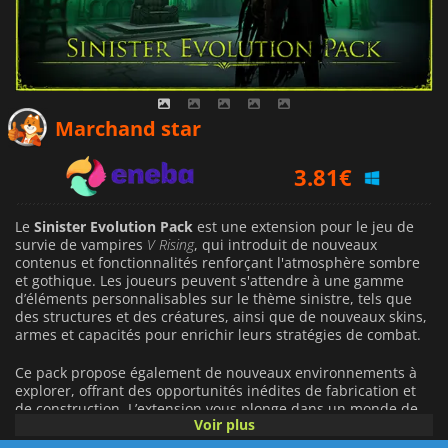
3.67
€
Marchand star
3.81
€
4.79
€
Le
Sinister Evolution Pack
est une extension pour le jeu de
survie de vampires
V Rising
, qui introduit de nouveaux
contenus et fonctionnalités renforçant l'atmosphère sombre
et gothique. Les joueurs peuvent s'attendre à une gamme
d’éléments personnalisables sur le thème sinistre, tels que
des structures et des créatures, ainsi que de nouveaux skins,
armes et capacités pour enrichir leurs stratégies de combat.
Ce pack propose également de nouveaux environnements à
explorer, offrant des opportunités inédites de fabrication et
de construction. L’extension vous plonge dans un monde de
Voir plus
créations tordues en incarnant l’alchimiste noir, revêtant la
tenue de Plague Chemist et chevauchant des montures