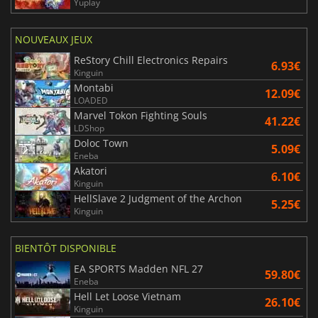
Yuplay
NOUVEAUX JEUX
ReStory Chill Electronics Repairs
6.93€
Kinguin
Montabi
12.09€
LOADED
Marvel Tokon Fighting Souls
41.22€
LDShop
Doloc Town
5.09€
Eneba
Akatori
6.10€
Kinguin
HellSlave 2 Judgment of the Archon
5.25€
Kinguin
BIENTÔT DISPONIBLE
EA SPORTS Madden NFL 27
59.80€
Eneba
Hell Let Loose Vietnam
26.10€
Kinguin