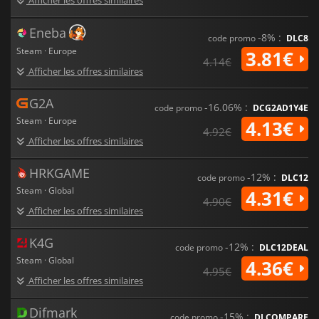
Eneba
-8% :
code promo
DLC8
Steam · Europe
3.81€
4.14€
Afficher les offres similaires
G2A
-16.06% :
code promo
DCG2AD1Y4E
Steam · Europe
4.13€
4.92€
Afficher les offres similaires
HRKGAME
-12% :
code promo
DLC12
Steam · Global
4.31€
4.90€
Afficher les offres similaires
K4G
-12% :
code promo
DLC12DEAL
Steam · Global
4.36€
4.95€
Afficher les offres similaires
Difmark
-15% :
code promo
DLCOMPARE