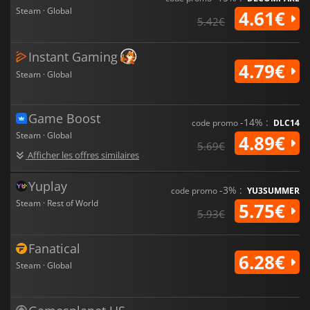
Steam · Global
4.61€
5.42€
Instant Gaming
4.79€
Steam · Global
Game Boost
-14% :
code promo
DLC14
Steam · Global
4.89€
5.69€
Afficher les offres similaires
Yuplay
-3% :
code promo
YU3SUMMER
Steam · Rest of World
5.75€
5.93€
Fanatical
6.28€
Steam · Global