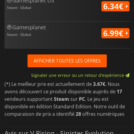
Gamesplanet US
6.34€
Steam · Global
Gamesplanet
6.99€
Steam · Global
AFFICHER TOUTES LES OFFRES
Signaler une erreur ou un retour d'expérience
(*) Le meilleur prix est actuellement de
3.67€
. Nous
avons découvert ce produit disponible auprès de
17
vendeurs supportant
Steam
sur
PC
. Le jeu est
disponible en édition Standard Edition. Notre outil de
comparaison de prix a identifié
28
offres numériques
Avis sur V Rising - Sinister Evolution