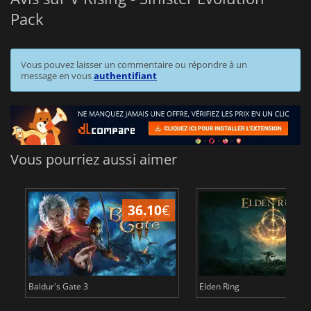
Pack
Vous pouvez laisser un commentaire ou répondre à un
message en vous
authentifiant
Vous pourriez aussi aimer
36.10
€
2
Baldur's Gate 3
Elden Ring