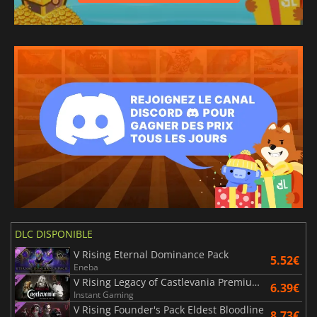
DLC DISPONIBLE
V Rising Eternal Dominance Pack
5.52€
Eneba
V Rising Legacy of Castlevania Premium Pack
6.39€
Instant Gaming
V Rising Founder's Pack Eldest Bloodline
8.73€