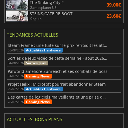
The Sinking City 2
39.00€
Gamesplanet US
STEINS;GATE RE BOOT
23.60€
Kinguin
TENDANCES ACTUELLES
Steam Frame : une fuite sur le prix refroidit les attentes VR
Actualités Hardware
05/08/2026
Sorties de jeux vidéo de cette semaine - août 2026 (semaine 32)
Sorties Jeux
04/08/2026
Palworld améliore Sunreach et ses combats de boss
Gaming News
31/07/2026
Projet Helix : Microsoft pourrait abandonner Steam
Actualités Hardware
29/07/2026
Des cartes de logiciels malveillants et une prise de contrôle de Discord ont touché Meccha Chameleon
Gaming News
28/07/2026
ACTUALITÉS, BONS PLANS