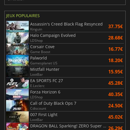
JEUX POPULAIRES
Assassin's Creed Black Flag Resynced
37.75€
Kinguin
Halo Campaign Evolved
28.68€
LDShop
Corsair Cove
16.77€
Game Boost
Palworld
18.20€
Gamesplanet US
Mistfall Hunter
15.95€
LootBar
EA SPORTS FC 27
45.28€
E.Leclerc
Forza Horizon 6
40.35€
LDShop
Call of Duty Black Ops 7
24.50€
Cdiscount
007 First Light
45.02€
LootBar
DRAGON BALL Sparking! ZERO Super Limit Breaking NEO
26.29€