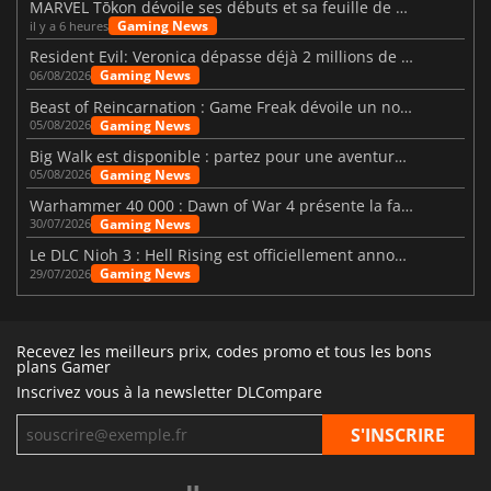
MARVEL Tōkon dévoile ses débuts et sa feuille de route
Gaming News
il y a 6 heures
Resident Evil: Veronica dépasse déjà 2 millions de wishlists
Gaming News
06/08/2026
Beast of Reincarnation : Game Freak dévoile un nouveau pari
Gaming News
05/08/2026
Big Walk est disponible : partez pour une aventure entre amis
Gaming News
05/08/2026
Warhammer 40 000 : Dawn of War 4 présente la faction des Nécrons
Gaming News
30/07/2026
Le DLC Nioh 3 : Hell Rising est officiellement annoncé
Gaming News
29/07/2026
Recevez les meilleurs prix, codes promo et tous les bons
plans Gamer
Inscrivez vous à la newsletter DLCompare